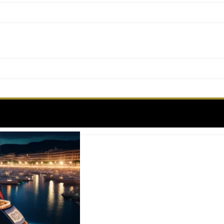
Label:
cocktail