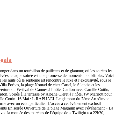
#gala
er dans un tourbillon de paillettes et de glamour, où les soirées les
s privées, chaque soirée est une promesse de moments inoubliables. Voici
 nuits où le septième art rencontre le luxe et l’exclusivité, sous le
 Villa Forbes, la plage Nomad de chez Cartel, le Silencio et les
verture du Festival de Cannes à l’hôtel Carlton avec Camille Cottin,
on. Soirée à la terrasse by Albane Cleret à l’hôtel JW Marriott pour
ille Cottin. 16 Mai : L.RAPHAEL Le glamour du 7ème Art s’invite
e avec un éclat particulier. L’accès à cet événement exclusif
ticipants En soirée Ouverture de la plage Magnum avec l’événement « La
ec la montée des marches de l’équipe de « Twilight » à 22h30,