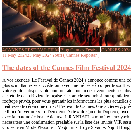
#CANNES FESTIVAL FILM
Blog Cannes Festival
CANNES 2024
11 May 2024
23 May 2024
Youri ( Cannes Reporter )
The dates of the Cannes Film Festival 2024
À vos agendas, Le Festival de Cannes 2024 s’annonce comme une célébra
plus scintillantes se succéderont avec une frénésie à couper le souffle
votre guide indispensable pour ne rater aucun des événements les plus 
ciel étoilé de la Riviera française. Cet article sera mis à jour quotidi
rooftops privés, pour vous garantir les informations les plus actuell
maîtresse de cérémonie du 77ᵉ Festival de Cannes, Greta Gerwig, prés
le film d’ouverture « Le Deuxième Acte » de Quentin Dupieux, avec
avec la marque de beauté de luxe L.RAPHAEL sur un luxueux yacht ancr
nécessitera une confirmation préalable sur la liste des invités VIP, 
Croisette en Mode Pleasure – Magnum x Troye Sivan ». Night Hong Ko