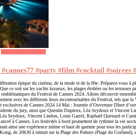
SOURCE & EVENTS
 #cannes77 #party #film #cocktail #soirees 
tion épique du cinéma, de la mode et de la fête. Préparez-vous à plong
. Que ce soit sur les yachts luxueux, les plages étoilées ou les terrasse
emblématiques du Festival de Cannes 2024. Allons découvrir ensemble les
ennement avec les différents lieux incontournables du Festival, tels que la
es et exclusives de Cannes 2024 14 Mai : Journée d’Ouverture Dîner d’ou
idente du jury, ainsi que Quentin Dupieux, Léa Seydoux et Vincent Lind
 Léa Seydoux, Vincent Lindon, Louis Garrel, Raphaël Quenard et Cam
é à Cannes. Les festivités à bord promettent de rythmer la vie nocturn
assurant ainsi une expérience intime et haut de gamme pour tous les par
ng, de 20h30 à minuit sur la Plage des Palmes (Plage du Goéland), av