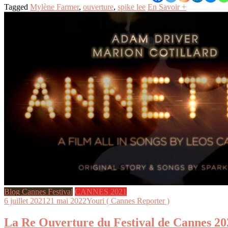
Tagged
Mylène Farmer
,
ouverture
,
spike lee
En Savoir +
Blog Cannes Festival
CANNES 2021
6 juillet 2021
21 mai 2022
Youri ( Cannes Reporter )
La Re Ouverture du Festival de Cannes 20