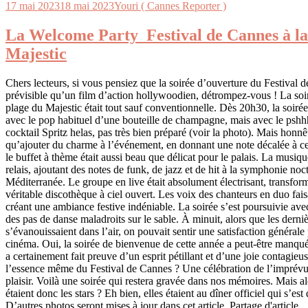
17 mai 2023
18 mai 2023
Youri ( Cannes Reporter )
La Welcome Party Festival de Cannes à la
Majestic
Chers lecteurs, si vous pensiez que la soirée d’ouverture du Festival de
prévisible qu’un film d’action hollywoodien, détrompez-vous ! La soi
plage du Majestic était tout sauf conventionnelle. Dès 20h30, la soir
avec le pop habituel d’une bouteille de champagne, mais avec le pshhh
cocktail Spritz helas, pas très bien préparé (voir la photo). Mais honnê
qu’ajouter du charme à l’événement, en donnant une note décalée à ce
le buffet à thème était aussi beau que délicat pour le palais. La musique
relais, ajoutant des notes de funk, de jazz et de hit à la symphonie noc
Méditerranée. Le groupe en live était absolument électrisant, transfor
véritable discothèque à ciel ouvert. Les voix des chanteurs en duo fai
créant une ambiance festive indéniable. La soirée s’est poursuivie avec 
des pas de danse maladroits sur le sable. À minuit, alors que les dern
s’évanouissaient dans l’air, on pouvait sentir une satisfaction générale
cinéma. Oui, la soirée de bienvenue de cette année a peut-être manqu
a certainement fait preuve d’un esprit pétillant et d’une joie contagieus
l’essence même du Festival de Cannes ? Une célébration de l’imprévu, d
plaisir. Voilà une soirée qui restera gravée dans nos mémoires. Mais a
étaient donc les stars ? Eh bien, elles étaient au dîner officiel qui s’es
D’autres photos seront mises à jour dans cet article. Partage d'article