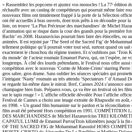
« Rassemblez les popcorns et ajustez vos monocles ! La 77ᵉ édition d
réchauffe avec un casting de compétiteurs qui pourrait même faire roug
nouveaux films ont timidement frappé à la porte de la Sélection officiell
ont été accueillis à bras ouverts, dont trois prêts à en découdre pour l
liste, on trouve ‘La Plus Précieuse des marchandises‘ de Michel Haza
d’animation qui se risque dans la cour des grands pour la première foi
Bachir’ en 2008. Hazanavicius pourrait bien faire des étincelles, ou a
animées. Il est rejoint par ‘The Seed of the Sacred Fig’ de Mohammad
tellement politique qu’il pourrait voter tout seul, surtout quand on sai
exactement le chouchou du régime iranien. Et n’oublions pas ‘Trois Ki
du monde’ de l’acteur roumain Emanuel Parvu, qui, on l’espère, ne vo
longtemps. À côté des lourds prétendants, le Festival nous offre aussi 
compétition avec le nouveau ‘Comte de Monte-Cristo’ starring Pierre
gros sabre, gros drame. Sans oublier les séances spéciales qui promette
l’intrigant ‘Nasty’ roumain au très attendu ‘Spectateurs !’ d’Arnaud D
se regarde lui-même dans le miroir. Bref, Cannes 2024 s’annonce aussi
champagne bien frais. Préparez-vous, ça va être un festival où les films
sur le tapis rouge ! » L’affiche officielle dévoilée Pour l’affiche officie
Festival de Cannes a choisi une image extraite de Rhapsodie en août
en 1998. « Un grand film humaniste sur le pardon et la réconciliation 
film avait été présenté Hors compétition en 1991. COMPÉTITI
DES MARCHANDISES de Michel Hazanavicius TREI KILOME
CAPATUL LUMII de Emanuel Parvu(Trois kilomètres jusqu’à la f
OF THE SACRED FIG de Mohammad Rasoulof HORS COMPÉT
MONTE-CRISTO de Alexandre De La Patellière et Matthieu Del