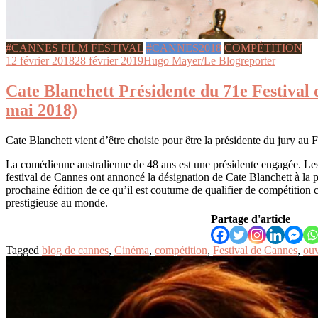
#CANNES FILM FESTIVAL
#CANNES2018
COMPÉTITION
12 février 2018
28 février 2019
Hugo Mayer/Le Blogreporter
Cate Blanchett Présidente du 71e Festival 
mai 2018)
Cate Blanchett vient d’être choisie pour être la présidente du jury au
La comédienne australienne de 48 ans est une présidente engagée. Le
festival de Cannes ont annoncé la désignation de Cate Blanchett à la p
prochaine édition de ce qu’il est coutume de qualifier de compétition
prestigieuse au monde.
Partage d'article
Tagged
blog de cannes
,
Cinéma
,
compétition
,
Festival de Cannes
,
ouv