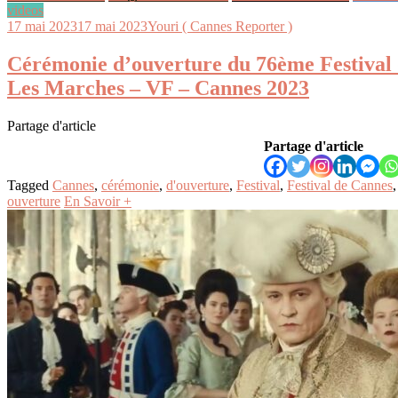
videos
17 mai 2023
17 mai 2023
Youri ( Cannes Reporter )
Cérémonie d’ouverture du 76ème Festival
Les Marches – VF – Cannes 2023
Partage d'article
Partage d'article
Tagged
Cannes
,
cérémonie
,
d'ouverture
,
Festival
,
Festival de Cannes
ouverture
En Savoir +