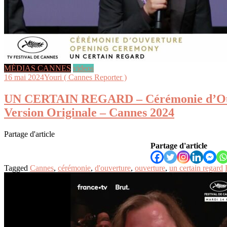
MÉDIAS CANNES
videos
16 mai 2024
Youri ( Cannes Reporter )
UN CERTAIN REGARD – Cérémonie d’Ou
Version Originale – Cannes 2024
Partage d'article
Partage d'article
Tagged
Cannes
,
cérémonie
,
d'ouverture
,
ouverture
,
un certain regard