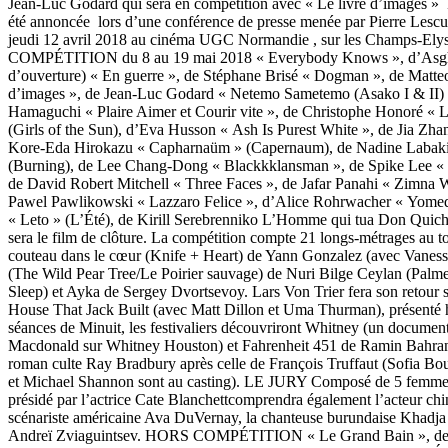
Jean-Luc Godard qui sera en compétition avec « Le livre d’images » La
été annoncée lors d’une conférence de presse menée par Pierre Lescu
jeudi 12 avril 2018 au cinéma UGC Normandie , sur les Champs-Elys
COMPÉTITION du 8 au 19 mai 2018 « Everybody Knows », d’Asgha
d’ouverture) « En guerre », de Stéphane Brisé « Dogman », de Matte
d’images », de Jean-Luc Godard « Netemo Sametemo (Asako I & II)
Hamaguchi « Plaire Aimer et Courir vite », de Christophe Honoré « Les
(Girls of the Sun), d’Eva Husson « Ash Is Purest White », de Jia Zha
Kore-Eda Hirokazu « Capharnaüm » (Capernaum), de Nadine Labak
(Burning), de Lee Chang-Dong « Blackkklansman », de Spike Lee « 
de David Robert Mitchell « Three Faces », de Jafar Panahi « Zimna 
Pawel Pawlikowski « Lazzaro Felice », d’Alice Rohrwacher « Yome
« Leto » (L’Été), de Kirill Serebrenniko L’Homme qui tua Don Quich
sera le film de clôture. La compétition compte 21 longs-métrages au to
couteau dans le cœur (Knife + Heart) de Yann Gonzalez (avec Vaness
(The Wild Pear Tree/Le Poirier sauvage) de Nuri Bilge Ceylan (Palm
Sleep) et Ayka de Sergey Dvortsevoy. Lars Von Trier fera son retour s
House That Jack Built (avec Matt Dillon et Uma Thurman), présenté 
séances de Minuit, les festivaliers découvriront Whitney (un documen
Macdonald sur Whitney Houston) et Fahrenheit 451 de Ramin Bahrani
roman culte Ray Bradbury après celle de François Truffaut (Sofia Bou
et Michael Shannon sont au casting). LE JURY Composé de 5 femmes
présidé par l’actrice Cate Blanchettcomprendra également l’acteur ch
scénariste américaine Ava DuVernay, la chanteuse burundaise Khadja N
Andreï Zviaguintsev. HORS COMPÉTITION « Le Grand Bain »,