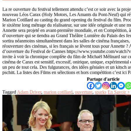
La re ouverture du festival tellement attendu c’est ce soir avec la proj
nouveau Léos Carax (Holy Motors, Les Amants du Pont-Neuf) qui ré
Marion Cotillard au casting du grand opening du festival du film. Prod
le sixième long métrage du réalisateur, sur une idée originale et une 
Annette sera projeté en avant-première mondiale, et en Compétition, à
d’ouverture qui se tiendra au Grand Théâtre Lumière du Palais des fes
sortira néanmoins simultanément dans les salles de cinéma françaises, r
réouverture des cinémas, si les français se lèvent tous pour Annette ? 
d’ouverture du Festival de Cannes https://www.youtube.com/watch
invite à voir la chronique complète du film de Michaël Mélinard sur ce
cinéma de Carax est sensitif, excessif, onirique, unique, expérimental e
un peu de tout cela. Des fulgurances, des idées géniales et un kitsch a
pschitt. La listes des Films en sélections et hors compétition c’est ici 
Partage d'article
Tagged
Adam Driver
,
marion cotillard
,
ouverture
,
sparks
En Savoir +