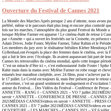
Ouverture du Festival de Cannes 2021
La Montée des Marches Après presque 2 ans d’attente, nous avons pu r
préféré, même si le parcours était plus long et encore plus controlé q
fois sur les marches, l’atmosphère du plus grand Festival du Monde a fa
lorsque Mylène Farmer est apparue ! Le cinéma étaitt de retour à Ca
par »Annette » qui a ouvert les festivités sur la Croisette, en présence
Adam Driver, Jodie Foster, Mylène Farmer, Tahar Rahim et le Préside
Les membres du jury avec le réalisateur brésilien Kleber Mendonça Fi
Gyllenhaal,ont évoqués la place des femmes dans le cinéma, avec la 
qui a fait le lien avec l’écologie. Ils avaient auparavant fait part de leu
Cannes les retrouvailles du cinéma mondial, après cette longue pério
C’est un miracle d’être ici », s’est enthousiasmé Jodie Foster ! Spike
Rahir main dans la mains avec Mylène Farmer en robe rouge et cheve
entamés leur marathon cinéphile, avec 24 films, pour s’achever par la
le 17 juillet. Le Covid est toujours là, mais être présent pour le retour 
d’ouverture, c’est un grand sentiment de soulagement et d’excitation ! 
autour du Festival… Des Vidéos du Festival – Conférence de Presse –
ANNETTE – RANG I – CANNES 2021 – VO 7 juillet 2021MÉDI
savoir + ANNETTE – CONFERENCE DE PRESSE – CANNES 2021 
2021MÉDIAS CANNESvideos en savoir + ANNETTE – PRESS
CANNES 2021 – EV 7 juillet 2021MÉDIAS CANNESvideos en sa
OUVERTURE – LES MARCHES – CANNES 2021 – VF 6 juillet