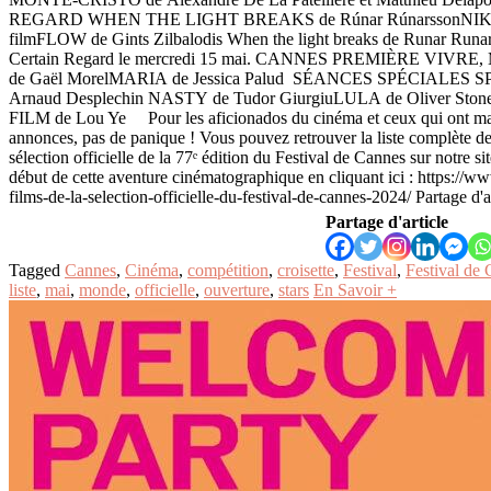
REGARD WHEN THE LIGHT BREAKS de Rúnar RúnarssonNIKI de C
filmFLOW de Gints Zilbalodis When the light breaks de Runar Runars
Certain Regard le mercredi 15 mai. CANNES PREMIÈRE VIVR
de Gaël MorelMARIA de Jessica Palud SÉANCES SPÉCIALES 
Arnaud Desplechin NASTY de Tudor GiurgiuLULA de Oliver S
FILM de Lou Ye Pour les aficionados du cinéma et ceux qui ont ma
annonces, pas de panique ! Vous pouvez retrouver la liste complète de
sélection officielle de la 77ᵉ édition du Festival de Cannes sur notre s
début de cette aventure cinématographique en cliquant ici : https://w
films-de-la-selection-officielle-du-festival-de-cannes-2024/ Partage d'
Partage d'article
Tagged
Cannes
,
Cinéma
,
compétition
,
croisette
,
Festival
,
Festival de
liste
,
mai
,
monde
,
officielle
,
ouverture
,
stars
En Savoir +