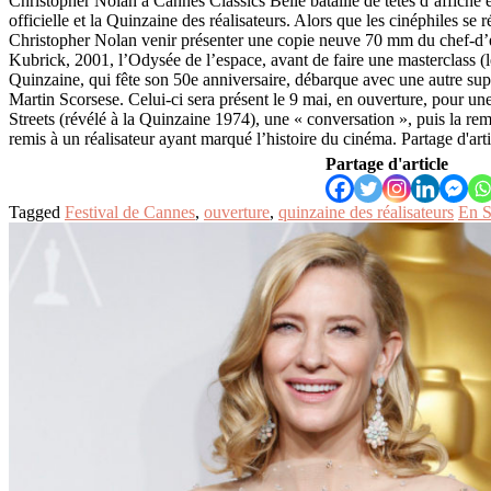
Christopher Nolan à Cannes Classics Belle bataille de têtes d’affiche e
officielle et la Quinzaine des réalisateurs. Alors que les cinéphiles se r
Christopher Nolan venir présenter une copie neuve 70 mm du chef-d
Kubrick, 2001, l’Odysée de l’espace, avant de faire une masterclass (l
Quinzaine, qui fête son 50e anniversaire, débarque avec une autre sup
Martin Scorsese. Celui-ci sera présent le 9 mai, en ouverture, pour u
Streets (révélé à la Quinzaine 1974), une « conversation », puis la rem
remis à un réalisateur ayant marqué l’histoire du cinéma. Partage d'ar
Partage d'article
Tagged
Festival de Cannes
,
ouverture
,
quinzaine des réalisateurs
En S