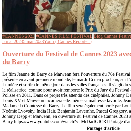
#CANNES 2023
#CANNES FILM FESTIVAL
Blog Cannes Festiv
5 mai 2023
5 mai 2023
Youri ( Cannes Reporter )
Ouverture du Festival de Cannes 2023 avec
du Barry
Le film Jeanne du Barry de Maïwenn fera l’ouverture du 76e Festival 
présenté en avant-première mondiale, le mardi 16 mai prochain, sur l
Lumière et sortira le même jour dans les salles françaises. Il s’agit d
la réalisatrice, connue pour avoir remporté le Prix du Jury du Festival
Polisse en 2011. Dans ce projet très attendu des cinéphiles, Johnny D
Louis XV et Maïwenn incarnera elle-même sa maîtresse favorite, Jean
Madame la Comtesse du Barry. Le film sera également porté par Louis
Noémie Lvovsky, India Hair, Benjamin Lavernhe, Pascal Greggory, a
Johnny Depp et Maïwenn, en ouverture du Festival de Cannes 2023 a
Barry https://www.youtube.com/watch?v=MrDarfGICRI Partage d'art
Partage d'article