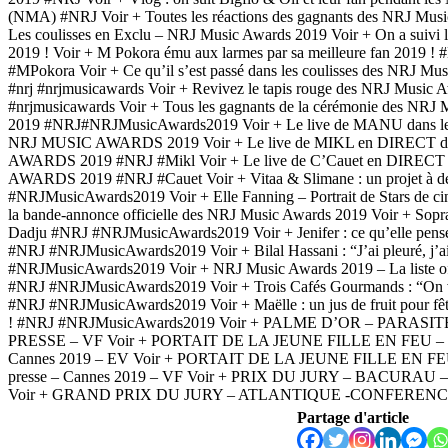
(NMA) #NRJ Voir + Toutes les réactions des gagnants des NRJ Musi
Les coulisses en Exclu – NRJ Music Awards 2019 Voir + On a suivi 
2019 ! Voir + M Pokora ému aux larmes par sa meilleure fan 2019
#MPokora Voir + Ce qu’il s’est passé dans les coulisses des NRJ 
#nrj #nrjmusicawards Voir + Revivez le tapis rouge des NRJ Music
#nrjmusicawards Voir + Tous les gagnants de la cérémonie des NR
2019 #NRJ#NRJMusicAwards2019 Voir + Le live de MANU dans le
NRJ MUSIC AWARDS 2019 Voir + Le live de MIKL en DIRECT 
AWARDS 2019 #NRJ #Mikl Voir + Le live de C’Cauet en DIREC
AWARDS 2019 #NRJ #Cauet Voir + Vitaa & Slimane : un projet à 
#NRJMusicAwards2019 Voir + Elle Fanning – Portrait de Stars de c
la bande-annonce officielle des NRJ Music Awards 2019 Voir + Sopr
Dadju #NRJ #NRJMusicAwards2019 Voir + Jenifer : ce qu’elle pense
#NRJ #NRJMusicAwards2019 Voir + Bilal Hassani : “J’ai pleuré, j’ai 
#NRJMusicAwards2019 Voir + NRJ Music Awards 2019 – La liste of
#NRJ #NRJMusicAwards2019 Voir + Trois Cafés Gourmands : “On va
#NRJ #NRJMusicAwards2019 Voir + Maëlle : un jus de fruit pour fêt
! #NRJ #NRJMusicAwards2019 Voir + PALME D’OR – PARAS
PRESSE – VF Voir + PORTAIT DE LA JEUNE FILLE EN FEU – Pr
Cannes 2019 – EV Voir + PORTAIT DE LA JEUNE FILLE EN FEU
presse – Cannes 2019 – VF Voir + PRIX DU JURY – BACURA
Voir + GRAND PRIX DU JURY – ATLANTIQUE -CONFEREN
Partage d'article