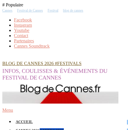
Skip
# Populaire
To
Cannes
Festival de Cannes
Festival
blog de cannes
Content
Facebook
Instagram
Youtube
Contact
Partenaires
Cannes Soundtrack
BLOG DE CANNES 2026 #FESTIVALS
INFOS, COULISSES & ÉVÉNEMENTS DU
FESTIVAL DE CANNES
Menu
ACCUEIL