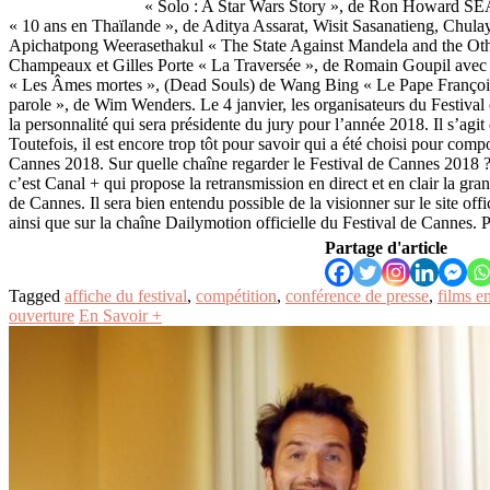
« Solo : A Star Wars Story », de Ron Howard SÉ
« 10 ans en Thaïlande », de Aditya Assarat, Wisit Sasanatieng, Chul
Apichatpong Weerasethakul « The State Against Mandela and the Oth
Champeaux et Gilles Porte « La Traversée », de Romain Goupil ave
« Les Âmes mortes », (Dead Souls) de Wang Bing « Le Pape Franç
parole », de Wim Wenders. Le 4 janvier, les organisateurs du Festiva
la personnalité qui sera présidente du jury pour l’année 2018. Il s’agit
Toutefois, il est encore trop tôt pour savoir qui a été choisi pour comp
Cannes 2018. Sur quelle chaîne regarder le Festival de Cannes 201
c’est Canal + qui propose la retransmission en direct et en clair la gr
de Cannes. Il sera bien entendu possible de la visionner sur le site offi
ainsi que sur la chaîne Dailymotion officielle du Festival de Cannes. 
Partage d'article
Tagged
affiche du festival
,
compétition
,
conférence de presse
,
films e
ouverture
En Savoir +