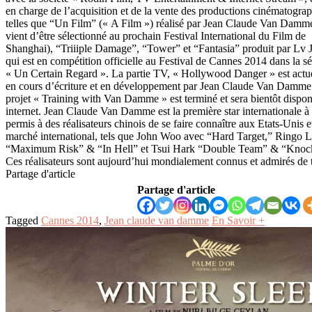
en charge de l’acquisition et de la vente des productions cinématogra
telles que “Un Film” (« A Film ») réalisé par Jean Claude Van Damm
vient d’être sélectionné au prochain Festival International du Film de
Shanghai), “Triiiple Damage”, “Tower” et “Fantasia” produit par Lv 
qui est en compétition officielle au Festival de Cannes 2014 dans la sé
« Un Certain Regard ». La partie TV, « Hollywood Danger » est actu
en cours d’écriture et en développement par Jean Claude Van Damme 
projet « Training with Van Damme » est terminé et sera bientôt dispon
internet. Jean Claude Van Damme est la première star internationale à
permis à des réalisateurs chinois de se faire connaître aux Etats-Unis et
marché international, tels que John Woo avec “Hard Target,” Ringo 
“Maximum Risk” & “In Hell” et Tsui Hark “Double Team” & “Knoc
Ces réalisateurs sont aujourd’hui mondialement connus et admirés de 
Partage d'article
Partage d'article
Tagged
Cannes 2014
,
Jean claude van damme
En Savoir +