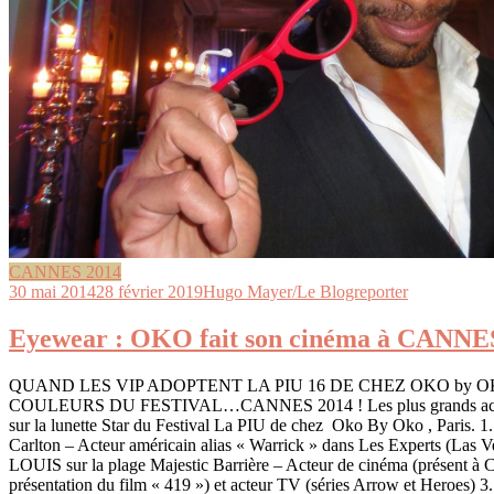
CANNES 2014
30 mai 2014
28 février 2019
Hugo Mayer/Le Blogreporter
Eyewear : OKO fait son cinéma à CANNES
QUAND LES VIP ADOPTENT LA PIU 16 DE CHEZ OKO by OK
COULEURS DU FESTIVAL…CANNES 2014 ! Les plus grands acteurs
sur la lunette Star du Festival La PIU de chez Oko By Oko , Pari
Carlton – Acteur américain alias « Warrick » dans Les Experts (Las
LOUIS sur la plage Majestic Barrière – Acteur de cinéma (présent à 
présentation du film « 419 ») et acteur TV (séries Arrow et Heroes