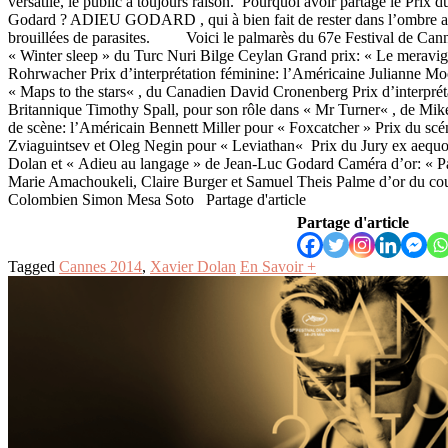
versatile, le public à toujours raison. Pourquoi avoir partagé le Prix 
Godard ? ADIEU GODARD , qui à bien fait de rester dans l’ombre av
brouillées de parasites. Voici le palmarès du 67e Festival de Can
« Winter sleep » du Turc Nuri Bilge Ceylan Grand prix: « Le meravigli
Rohrwacher Prix d’interprétation féminine: l’Américaine Julianne Mo
« Maps to the stars« , du Canadien David Cronenberg Prix d’interprét
Britannique Timothy Spall, pour son rôle dans « Mr Turner« , de Mike
de scène: l’Américain Bennett Miller pour « Foxcatcher » Prix du scé
Zviaguintsev et Oleg Negin pour « Leviathan« Prix du Jury ex aeq
Dolan et « Adieu au langage » de Jean-Luc Godard Caméra d’or: « Par
Marie Amachoukeli, Claire Burger et Samuel Theis Palme d’or du cour
Colombien Simon Mesa Soto Partage d'article
Partage d'article
Tagged
Cannes 2014
,
Xavier Dolan
En Savoir +