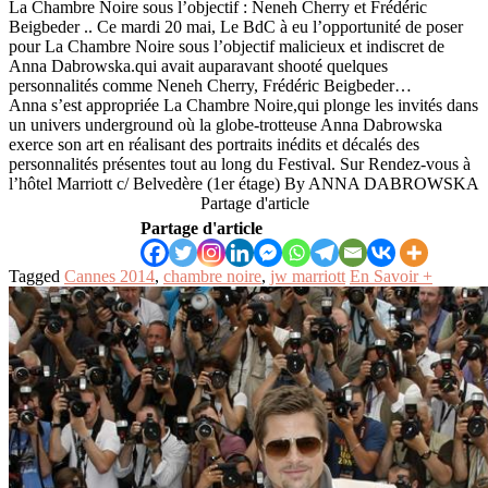
La Chambre Noire sous l’objectif : Neneh Cherry et Frédéric
Beigbeder .. Ce mardi 20 mai, Le BdC à eu l’opportunité de poser
pour La Chambre Noire sous l’objectif malicieux et indiscret de
Anna Dabrowska.qui avait auparavant shooté quelques
personnalités comme Neneh Cherry, Frédéric Beigbeder…
Anna s’est appropriée La Chambre Noire,qui plonge les invités dans
un univers underground où la globe-trotteuse Anna Dabrowska
exerce son art en réalisant des portraits inédits et décalés des
personnalités présentes tout au long du Festival. Sur Rendez-vous à
l’hôtel Marriott c/ Belvedère (1er étage) By ANNA DABROWSKA
Partage d'article
Partage d'article
Tagged
Cannes 2014
,
chambre noire
,
jw marriott
En Savoir +