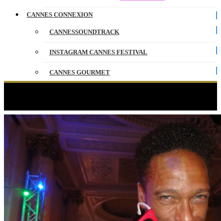
CANNES CONNEXION
CANNESSOUNDTRACK
INSTAGRAM CANNES FESTIVAL
CANNES GOURMET
CONTACT
Étiquette :
Cannes 2014
PARTENAIRES
ENGLISH