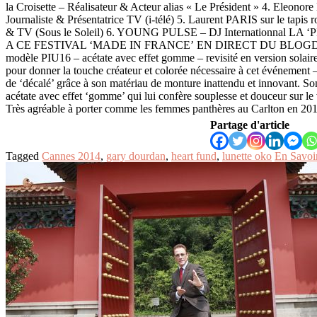
la Croisette – Réalisateur & Acteur alias « Le Président » 4. Eleo
Journaliste & Présentatrice TV (i-télé) 5. Laurent PARIS sur le tapis
& TV (Sous le Soleil) 6. YOUNG PULSE – DJ Internationnal 
A CE FESTIVAL ‘MADE IN FRANCE’ EN DIRECT DU BLOGDE
modèle PIU16 – acétate avec effet gomme – revisité en version solaire
pour donner la touche créateur et colorée nécessaire à cet événement – 
de ‘décalé’ grâce à son matériau de monture inattendu et innovant. S
acétate avec effet ‘gomme’ qui lui confère souplesse et douceur sur le 
Très agréable à porter comme les femmes panthères au Carlton en 201
Partage d'article
Tagged
Cannes 2014
,
gary dourdan
,
heart fund
,
lunette oko
En Savoi