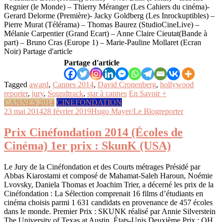
Regnier (le Monde) – Thierry Méranger (Les Cahiers du cinéma)-
Gerard Delorme (Première)- Jacky Goldberg (Les Inrockuptibles) –
Pierre Murat (Télérama) – Thomas Baurez (StudioCineLive) –
Mélanie Carpentier (Grand Ecart) – Anne Claire Cieutat(Bande à
part) – Bruno Cras (Europe 1) – Marie-Pauline Mollaret (Ecran
Noir) Partage d'article
Partage d'article
Tagged
award
,
Cannes 2014
,
David Cronenberg
,
hollywood
reporter
,
jury
,
Soundtrack
,
star à cannes
En Savoir +
CANNES 2014
CINEFONDATION
23 mai 2014
28 février 2019
Hugo Mayer/Le Blogreporter
Prix Cinéfondation 2014 (Écoles de
Cinéma) 1er prix : SkunK (USA)
Le Jury de la Cinéfondation et des Courts métrages Présidé par
Abbas Kiarostami et composé de Mahamat-Saleh Haroun, Noémie
Lvovsky, Daniela Thomas et Joachim Trier, a décerné les prix de la
Cinéfondation : La Sélection comprenait 16 films d’étudiants en
cinéma choisis parmi 1 631 candidats en provenance de 457 écoles
dans le monde. Premier Prix : SKUNK réalisé par Annie Silverstein
The University of Texas at Austin, États-Unis Deuxième Prix : OH