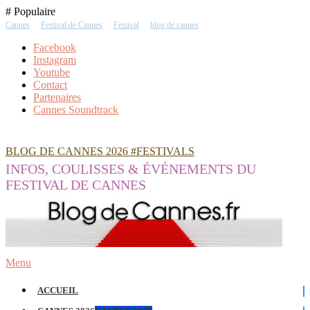
Skip
# Populaire
To
Cannes
Festival de Cannes
Festival
blog de cannes
Content
Facebook
Instagram
Youtube
Contact
Partenaires
Cannes Soundtrack
BLOG DE CANNES 2026 #FESTIVALS
INFOS, COULISSES & ÉVÉNEMENTS DU
FESTIVAL DE CANNES
Menu
ACCUEIL