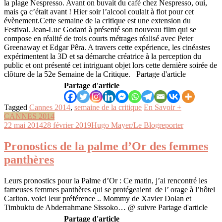
la plage Nespresso. Avant on buvait du café chez Nespresso, oui,
mais ça c’était avant ! Hier soir l’alcool coulait à flot pour cet
évènement.Cette semaine de la critique est une extension du
Festival. Jean-Luc Godard à présenté son nouveau film qui se
compose en réalité de trois courts métrages réalisé avec Peter
Greenaway et Edgar Pêra. A travers cette expérience, les cinéastes
expérimentent la 3D et sa démarche créatrice à la perception du
public et ont présenté cet intriguant objet lors cette dernière soirée de
clôture de la 52e Semaine de la Critique. Partage d'article
Partage d'article
Tagged
Cannes 2014
,
semaine de la critique
En Savoir +
CANNES 2014
22 mai 2014
28 février 2019
Hugo Mayer/Le Blogreporter
Pronostics de la palme d’Or des femmes
panthères
Leurs pronostics pour la Palme d’Or : Ce matin, j’ai rencontré les
fameuses femmes panthères qui se protégeaient de l’ orage à l’hôtel
Carlton. voici leur préférence .. Mommy de Xavier Dolan et
Timbuktu de Abderrahmane Sissoko… @ suivre Partage d'article
Partage d'article