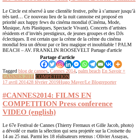
Le Circle est réservé à une clientèle festive, prête à s’amuser jusqu’à
très tard… Ce nouveau lieu de la nuit cannoise est proposé en
priorité aux happy fews du cinéma mondial (Cinéma, Mode,
Musique, Arts Plastiques, Spectacle Vivant). Concerts d’artistes
résidents et d’invités prestigieux, de jeunes groupes et des DJs
éclectiques. Il est certain que la crème de la crème du cinéma
mondial fera un détour par ce lieu magique et inoubliable ! PALM
BEACH – AV. FRANKLIN ROOSEVELT Partage d'article
Partage d'article
Tagged
blog de cannes
,
Cannes 2014
,
palm beach
En Savoir +
CANNES 2014
COMPÉTITION
17 avril 2014
28 février 2019
Hugo Mayer/Le Blogreporter
#CANNES2014: FILMS EN
COMPETITION Press conference
VIDEO (english)
Le 67e Festival de Cannes (Thierry Fremaux et Gille Jacob, photo)
a dévoilé ce matin la sélection qui sera projetée sur la Croisette du
14 au 25 mai. Parmi les 18 réalisateurs retenus : Olivier Assayas,