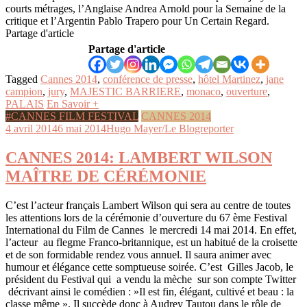
courts métrages, l’Anglaise Andrea Arnold pour la Semaine de la
critique et l’Argentin Pablo Trapero pour Un Certain Regard.
Partage d'article
Partage d'article
Tagged
Cannes 2014
,
conférence de presse
,
hôtel Martinez
,
jane
campion
,
jury
,
MAJESTIC BARRIERE
,
monaco
,
ouverture
,
PALAIS
En Savoir +
#CANNES FILM FESTIVAL
CANNES 2014
4 avril 2014
6 mai 2014
Hugo Mayer/Le Blogreporter
CANNES 2014: LAMBERT WILSON
MAÎTRE DE CÉRÉMONIE
C’est l’acteur français Lambert Wilson qui sera au centre de toutes
les attentions lors de la cérémonie d’ouverture du 67 ème Festival
International du Film de Cannes le mercredi 14 mai 2014. En effet,
l’acteur au flegme Franco-britannique, est un habitué de la croisette
et de son formidable rendez vous annuel. Il saura animer avec
humour et élégance cette somptueuse soirée. C’est Gilles Jacob, le
président du Festival qui a vendu la mèche sur son compte Twitter
décrivant ainsi le comédien : »Il est fin, élégant, cultivé et beau : la
classe même ». Il succède donc à Audrey Tautou dans le rôle de