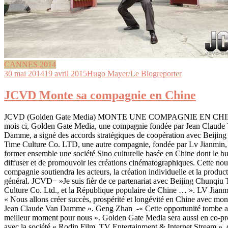
CANNES 2014
30 mai 2014
19 avril 2015
Hugo Mayer/Le Blogreporter
JCVD Monte sa compagnie en Chine
JCVD (Golden Gate Media) MONTE UNE COMPAGNIE EN CHI
mois ci, Golden Gate Media, une compagnie fondée par Jean Claude
Damme, a signé des accords stratégiques de coopération avec Beijin
Time Culture Co. LTD, une autre compagnie, fondée par Lv Jianmin, 
former ensemble une société Sino culturelle basée en Chine dont le bu
diffuser et de promouvoir les créations cinématographiques. Cette nou
compagnie soutiendra les acteurs, la création individuelle et la produc
général. JCVD− »Je suis fièr de ce partenariat avec Beijing Chunqiu
Culture Co. Ltd., et la République populaire de Chine … ». LV Jianm
« Nous allons créer succès, prospérité et longévité en Chine avec mon
Jean Claude Van Damme ». Geng Zhan -« Cette opportunité tombe 
meilleur moment pour nous ». Golden Gate Media sera aussi en co-pr
avec la société « Rodin Film, TV Entertainment & Internet Stream », 