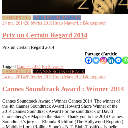
CANNES 2014
UN CERTAIN REGARD
24 mai 2014
28 février 2019
Hugo Mayer/Le Blogreporter
Prix un Certain Regard 2014
Prix un Certain Regard 2014
Partage d'article
Tagged
Cannes 2014
En Savoir +
CANNES 2014
CANNES SOUNDTRACK
24 mai 2014
28 février 2019
Hugo Mayer/Le Blogreporter
Cannes Soundtrack Award : Winner 2014
Cannes Soundtrack Award : Winner Cannes 2014 The winner of
the 4th Cannes Soundtrack Award Howard Shore Winner of the
2014 Cannes Soundtrack Award For the soundtrack of David
Cronenberg’s « Maps to the Stars« Thank you to the 2014 Cannes
Soundtrack’s jury : – Rhonda Richford (The Hollywood Reporter)
– Mathilde Lorit (Rolling Stone) – N.T. Binh (Positif) – Isabelle