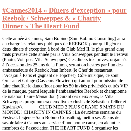
#Cannes2014 « Dîners d’exception » pour
Reebok / Schweppes & « Charity
Dinner » The Heart Fund
Cette année à Cannes, Sam Bobino (Sam Bobino Consulting) aura
en charge les relations publiques de REEBOK pour qui il gérera
deux dîners d’exception à bord du Club Med II, le plus grand cinq
mats privatisé cette année par la Villa Schweppes pendant le Festival
(Photo, Voir post Villa Schweppes) Ces diners très privés, organisés
à l’occasion des 25 ans de la Pump, seront orchestrés par l’un des
ambassadeurs de Reebok Jean Imbert (le Chef du restaurant
l’Acajou à Paris et gagnant de Topchef), Côté musique, ce sont
Orelsan et Gringe (Casseurs Flowters) qui auront pour mission de
faire chauffer le dancefloor pour les 50 invités privilégiés et très VIP
de la marque, parmi lesquels l’ambassadrice Reebok et championne
de natation Laure Manaudou (Durant ces deux soirs, la Villa
Schweppes programmera deux live exclusifs de Sebastien Tellier et
Kavinsky). CLUB MED 2 PLUS GRAND 5 MATS DU
MONDE ! CHARITY IN CANNES : La deuxième semaine du
Festival, l’agence Sam Bobino Consulting, mettra ses 25 ans de
savoir faire à Cannes au service d’une bonne cause, en aidant les
membres de l’association THE HEART FUND à organiser les