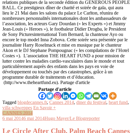
relations publiques de la seconde édition du GENEROUS PEOPLE
BALL. Ce prestigieux dîner de charité et soirée de gala, qui aura
lieu le 21 Mai dans les salons du palace Le Carlton, réunira de
nombreuses personnalités internationales dont les ambassadeurs de
l’association, les acteurs Gary Dourdan (« les Experts ») et Jimmy
Jean-Louis (« Heroes »), le footbaleur Didier Drogba, le President
de Sony Picturesinternational Tom Bernard, la chanteuse Ayo ou
encore le top model Inna Zobova. Cette soirée sera présentée par le
journaliste Harry Roselmack et mise en musique par le chanteur
Akon et le DJ Stephane Pompougnac (« les compilations de l’Hotel
Costes »). L’association THE HEART FUND a pour mission de
lutter contre les maladies cardio-vasculaires dans le monde et tout
particulièrement auprès des enfants dans les pays en voie de
développement ou touchés par des catastrophes, grâce à un
programme durable de traitements et d’éducation.
(http://www.theheartfund.eu). Partage d'article
Partage d'article
Tagged
blogdecannes.fr
,
Cannes 2014
,
diner du festival
,
heart fund
,
villa schweppes
En Savoir +
CANNES 2014
6 mai 2014
6 mai 2014
Hugo Mayer/Le Blogreporter
Le Circle After Club, Palm Beach Cannes