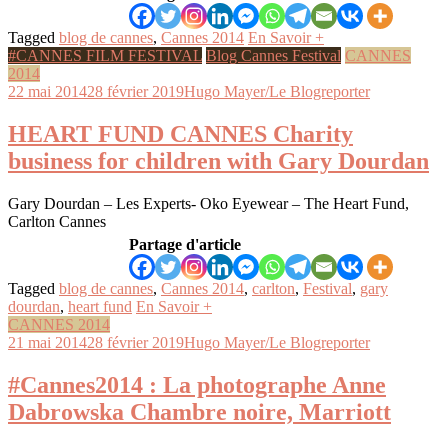
Tagged
blog de cannes
,
Cannes 2014
En Savoir +
#CANNES FILM FESTIVAL
Blog Cannes Festival
CANNES
2014
22 mai 2014
28 février 2019
Hugo Mayer/Le Blogreporter
HEART FUND CANNES Charity
business for children with Gary Dourdan
Gary Dourdan – Les Experts- Oko Eyewear – The Heart Fund,
Carlton Cannes
Partage d'article
Tagged
blog de cannes
,
Cannes 2014
,
carlton
,
Festival
,
gary
dourdan
,
heart fund
En Savoir +
CANNES 2014
21 mai 2014
28 février 2019
Hugo Mayer/Le Blogreporter
#Cannes2014 : La photographe Anne
Dabrowska Chambre noire, Marriott