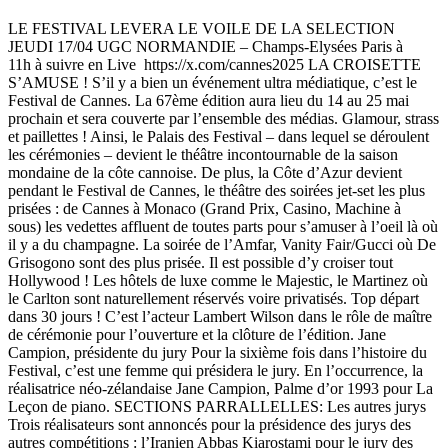
LE FESTIVAL LEVERA LE VOILE DE LA SELECTION
JEUDI 17/04 UGC NORMANDIE – Champs-Elysées Paris à
11h à suivre en Live https://x.com/cannes2025 LA CROISETTE
S’AMUSE ! S’il y a bien un événement ultra médiatique, c’est le
Festival de Cannes. La 67ème édition aura lieu du 14 au 25 mai
prochain et sera couverte par l’ensemble des médias. Glamour, strass
et paillettes ! Ainsi, le Palais des Festival – dans lequel se déroulent
les cérémonies – devient le théâtre incontournable de la saison
mondaine de la côte cannoise. De plus, la Côte d’Azur devient
pendant le Festival de Cannes, le théâtre des soirées jet-set les plus
prisées : de Cannes à Monaco (Grand Prix, Casino, Machine à
sous) les vedettes affluent de toutes parts pour s’amuser à l’oeil là où
il y a du champagne. La soirée de l’Amfar, Vanity Fair/Gucci où De
Grisogono sont des plus prisée. Il est possible d’y croiser tout
Hollywood ! Les hôtels de luxe comme le Majestic, le Martinez où
le Carlton sont naturellement réservés voire privatisés. Top départ
dans 30 jours ! C’est l’acteur Lambert Wilson dans le rôle de maître
de cérémonie pour l’ouverture et la clôture de l’édition. Jane
Campion, présidente du jury Pour la sixième fois dans l’histoire du
Festival, c’est une femme qui présidera le jury. En l’occurrence, la
réalisatrice néo-zélandaise Jane Campion, Palme d’or 1993 pour La
Leçon de piano. SECTIONS PARRALLELLES: Les autres jurys
Trois réalisateurs sont annoncés pour la présidence des jurys des
autres compétitions : l’Iranien Abbas Kiarostami pour le jury des