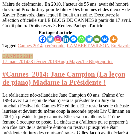
Maître de cérémonie . En 2010, l’acteur de 55 ans avait été honoré
du Grand Prix du Jury pour le film « Des hommes et des dieux » de
Xavier Beauvois, dans lequel il jouait un moine. Découvrez la
sélection officielle sur LE BLOG DE CANNES à partir du 17 avril.
Crédit photo/ Droits réservés Reuters Partage d'article
Partage d'article
Tagged
Cannes 2014
,
cérémonie
,
LAMBERT WILSON
En Savoir
+
CANNES 2014
17 mars 2014
28 février 2019
Hugo Mayer/Le Blogreporter
#Cannes_2014: Jane Campion (La leçon
de piano) Madame la Présidente !
La réalisatrice néo-zélandaise Jane Campion 60 ans, (Palme d’or
1993 avec La Leçon de Piano) sera la présidente du Jury du
prochain Festival de Cannes 67e édition. Elle reste la seule cinéaste
lauréate et devient du même coup la seconde (après Liv Ullmann en
2001) à présider le jury cannois. Elle sera par ailleurs la 11ème
femme à occuper ce poste. La cinéaste a d’ailleurs pu se préparer à
son rôle lors de la dernière édition du festival puisqu’elle était
présidente du jury des courts-métrages. Gilles Jacob avait déclaré à