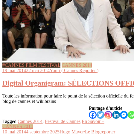
#CANNES FILM FESTIVAL
CANNES 2014
19 mai 2014
22 mai 2014
Youri ( Cannes Reporter )
Digital Organigram: SÉLECTIONS OFF
Toute les information pour faire le point de la sélection officielle du f
blog de cannes et wikibrains
Partage d'article
Tagged
Cannes 2014
,
Festival de Cannes
En Savoir +
CANNES 2014
10 mai 2014
4 septembre 2025
Hugo Mayer/Le Blogreporter