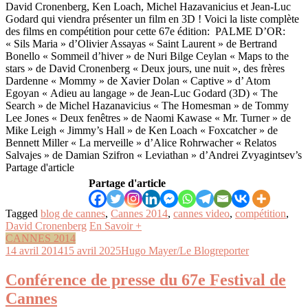
David Cronenberg, Ken Loach, Michel Hazavanicius et Jean-Luc
Godard qui viendra présenter un film en 3D ! Voici la liste complète
des films en compétition pour cette 67e édition: PALME D’OR:
« Sils Maria » d’Olivier Assayas « Saint Laurent » de Bertrand
Bonello « Sommeil d’hiver » de Nuri Bilge Ceylan « Maps to the
stars » de David Cronenberg « Deux jours, une nuit », des frères
Dardenne « Mommy » de Xavier Dolan « Captive » d’ Atom
Egoyan « Adieu au langage » de Jean-Luc Godard (3D) « The
Search » de Michel Hazanavicius « The Homesman » de Tommy
Lee Jones « Deux fenêtres » de Naomi Kawase « Mr. Turner » de
Mike Leigh « Jimmy’s Hall » de Ken Loach « Foxcatcher » de
Bennett Miller « La merveille » d’Alice Rohrwacher « Relatos
Salvajes » de Damian Szifron « Leviathan » d’Andrei Zvyagintsev’s
Partage d'article
Partage d'article
Tagged
blog de cannes
,
Cannes 2014
,
cannes video
,
compétition
,
David Cronenberg
En Savoir +
CANNES 2014
14 avril 2014
15 avril 2025
Hugo Mayer/Le Blogreporter
Conférence de presse du 67e Festival de
Cannes