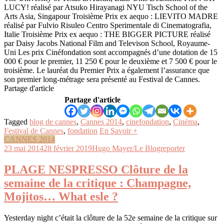
LUCY! réalisé par Atsuko Hirayanagi NYU Tisch School of the
Arts Asia, Singapour Troisième Prix ex aequo : LIEVITO MADRE
réalisé par Fulvio Risuleo Centro Sperimentale di Cinematografia,
Italie Troisième Prix ex aequo : THE BIGGER PICTURE réalisé
par Daisy Jacobs National Film and Televison School, Royaume-
Uni Les prix Cinéfondation sont accompagnés d’une dotation de 15
000 € pour le premier, 11 250 € pour le deuxième et 7 500 € pour le
troisième. Le lauréat du Premier Prix a également l’assurance que
son premier long-métrage sera présenté au Festival de Cannes.
Partage d'article
Partage d'article
Tagged
blog de cannes
,
Cannes 2014
,
cinefondation
,
Cinéma
,
Festival de Cannes
,
fondation
En Savoir +
CANNES 2014
23 mai 2014
28 février 2019
Hugo Mayer/Le Blogreporter
PLAGE NESPRESSO Clôture de la
semaine de la critique : Champagne,
Mojitos… What esle ?
Yesterday night c’était la clôture de la 52e semaine de la critique sur