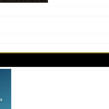
TTPS://WWW.BLOGDECANNES.FR
Catégorie :
#CANNES 2023