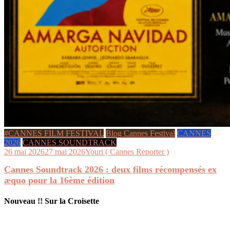
#CANNES FILM FESTIVAL
Blog Cannes Festival
CANNES
2026
CANNES SOUNDTRACK
26 mai 2026
27 mai 2026
Youri ( Cannes Reporter )
Cannes Soundtrack 2026 : deux films récompensés ex
æquo pour la 16ème édition
Nouveau !! Sur la Croisette