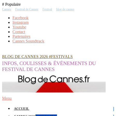
Skip
# Populaire
To
Cannes
Festival de Cannes
Festival
blog de cannes
Content
Facebook
Instagram
Youtube
Contact
Partenaires
Cannes Soundtrack
BLOG DE CANNES 2026 #FESTIVALS
INFOS, COULISSES & ÉVÉNEMENTS DU
FESTIVAL DE CANNES
Menu
ACCUEIL