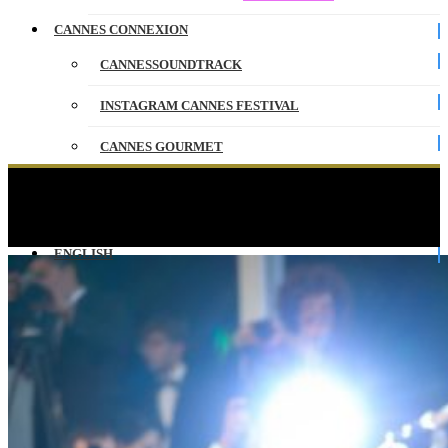
CANNES CONNEXION
CANNESSOUNDTRACK
INSTAGRAM CANNES FESTIVAL
CANNES GOURMET
CONTACT
La Montée des Marches 12 Mai « Les filles du
soleil » de Eva Husson
PARTENAIRES
ENGLISH