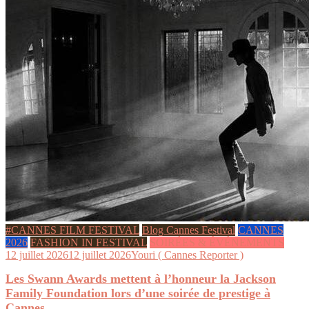
#CANNES FILM FESTIVAL
Blog Cannes Festival
CANNES
2026
FASHION IN FESTIVAL
SOIRÉES & ÉVÉNEMENTS
12 juillet 2026
12 juillet 2026
Youri ( Cannes Reporter )
Les Swann Awards mettent à l’honneur la Jackson
Family Foundation lors d’une soirée de prestige à
Cannes