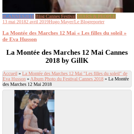
#CANNES2018
Blog Cannes Festival
STARS & PEOPLE
13 mai 2018
2 avril 2019
Hugo Mayer/Le Blogreporter
La Montée des Marches 12 Mai « Les filles du soleil »
de Eva Husson
La Montée des Marches 12 Mai Cannes
2018 by GillK
Accueil
»
La Montée des Marches 12 Mai "Les filles du soleil" de
Eva Husson
»
Album Photo du Festival Cannes 2018
»
La Montée
des Marches 12 Mai 2018