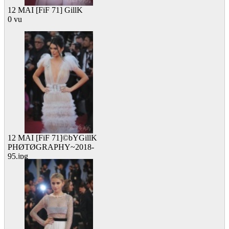
12 MAI [FiF 71] GillK
0 vu
12 MAI [FiF 71]©bYGillK
PHØTØGRAPHY~2018-
95.jpg
0 vu