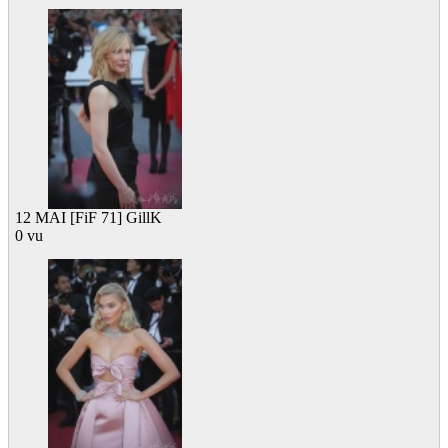
12 MAI [FiF 71] GillK
0 vu