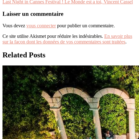
Last Night in Cannes Festival ! Le Monde est a toi, Vincent Cassel
de
l’article
Laisser un commentaire
Vous devez
vous connecter
pour publier un commentaire.
Ce site utilise Akismet pour réduire les indésirables.
En savoir plus
sur la façon dont les données de vos commentaires sont traitées
.
Related Posts