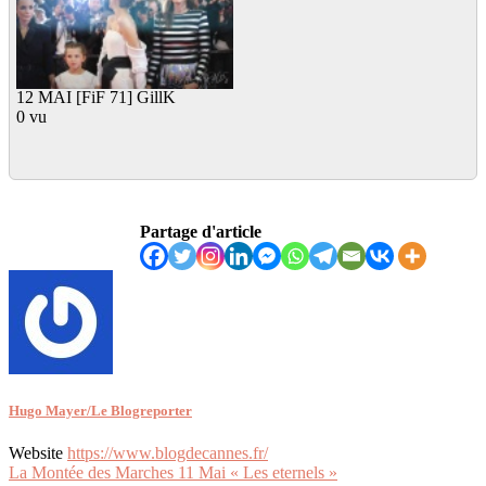
12 MAI [FiF 71] GillK
0 vu
Partage d'article
Hugo Mayer/Le Blogreporter
Website
https://www.blogdecannes.fr/
Navigation
La Montée des Marches 11 Mai « Les eternels »