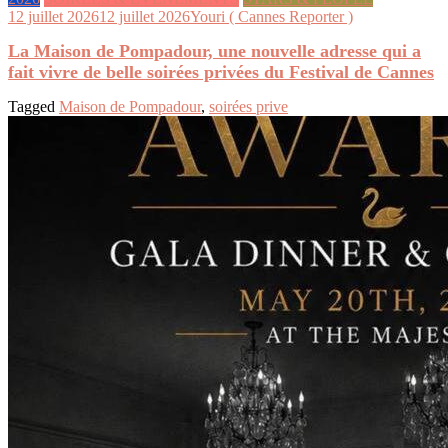
12 juillet 2026
12 juillet 2026
Youri ( Cannes Reporter )
La Maison de Pompadour, une nouvelle adresse qui a
fait vivre de belle soirées privées du Festival de Cannes
Tagged
Maison de Pompadour
,
soirées prive