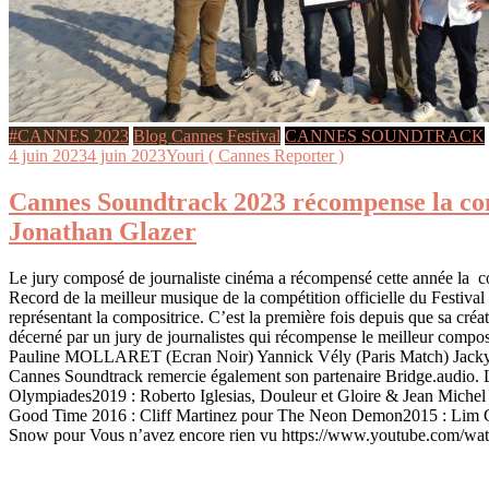
#CANNES 2023
Blog Cannes Festival
CANNES SOUNDTRACK
4 juin 2023
4 juin 2023
Youri ( Cannes Reporter )
Cannes Soundtrack 2023 récompense la comp
Jonathan Glazer
Le jury composé de journaliste cinéma a récompensé cette année la c
Record de la meilleur musique de la compétition officielle du Fest
représentant la compositrice. C’est la première fois depuis que sa 
décerné par un jury de journalistes qui récompense le meilleur compos
Pauline MOLLARET (Ecran Noir) Yannick Vély (Paris Match) Jacky Bo
Cannes Soundtrack remercie également son partenaire Bridge.audio. 
Olympiades2019 : Roberto Iglesias, Douleur et Gloire & Jean Miche
Good Time 2016 : Cliff Martinez pour The Neon Demon2015 : Lim Gi
Snow pour Vous n’avez encore rien vu https://www.youtube.com/wa