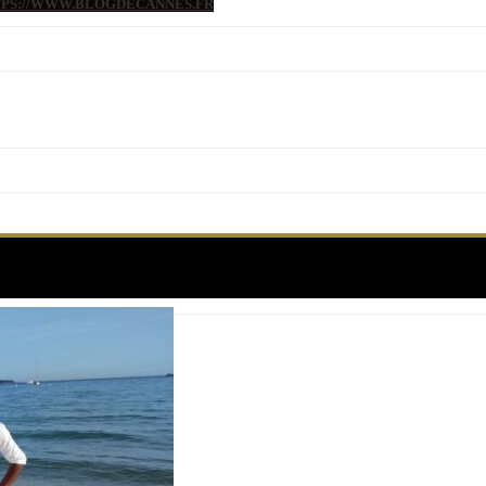
TTPS://WWW.BLOGDECANNES.FR
Étiquette :
sparks