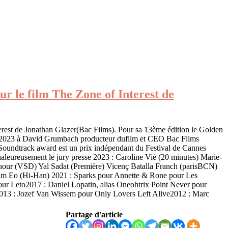
 le film The Zone of Interest de
erest de Jonathan Glazer(Bac Films). Pour sa 13ème édition le Golden
mai 2023 à David Grumbach producteur dufilm et CEO Bac Films
 Soundtrack award est un prix indépendant du Festival de Cannes
haleureusement le jury presse 2023 : Caroline Vié (20 minutes) Marie-
hour (VSD) Yal Sadat (Première) Vicenç Batalla Franch (parisBCN)
film Eo (Hi-Han) 2021 : Sparks pour Annette & Rone pour Les
r Leto2017 : Daniel Lopatin, alias Oneohtrix Point Never pour
13 : Jozef Van Wissem pour Only Lovers Left Alive2012 : Marc
Partage d'article