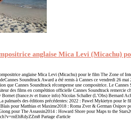
ositrice anglaise Mica Levi (Micachu) pour
ompositrice anglaise Mica Levi (Micachu) pour le film The Zone of Int
ival deCannes Soundtrack Award a été remis à Cannes ce vendredi 26 
création que Cannes Soundtrack récompense une compositrice. Le Cannes
iteur des films en compétition officielle Cannes Soundtrack remercie c
rnet (france.tv et france info) Nicolas Schaller (L’Obs) Bernard Ac
La palmarès des éditions précédentes: 2022 : Pawel Mykietyn pour le 
l Blais pour Matthias et Maxime2018 : Roma Zver & German Osipov pou
ong pour The Assassin2014 : Howard Shore pour Maps to the Stars20
tch?v=rnEhRdyZZm8 Partage d'article