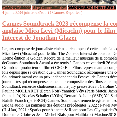
#CANNES 2023
Blog Cannes Festival
CANNES SOUNDTRACK
4 juin 2023
4 juin 2023
Youri ( Cannes Reporter )
Cannes Soundtrack 2023 récompense la co
anglaise Mica Levi (Micachu) pour le film
Interest de Jonathan Glazer
Le jury composé de journaliste cinéma a récompensé cette année la c
Mica Levi (Micachu) pour le film The Zone of Interest de Jonathan G
13ème édition le Golden Record de la meilleur musique de la compétiti
deCannes Soundtrack Award a été remis à Cannes ce vendredi 26 ma
Grumbach producteur dufilm et CEO Bac Films représentant la compos
fois depuis que sa création que Cannes Soundtrack récompense une c
Soundtrack award est un prix indépendant du Festival de Cannes déce
journalistes qui récompense le meilleur compositeur des films en comp
Soundtrack remercie chaleureusement le jury presse 2023 : Caroline 
Pauline MOLLARET (Ecran Noir) Yannick Vély (Paris Match) Jacky B
france info) Nicolas Schaller (L’Obs) Bernard Achour (VSD) Yal Sad
Batalla Franch (parisBCN) Cannes Soundtrack remercie également so
Bridge.audio. La palmarès des éditions précédentes: 2022 : Pawel My
(Hi-Han) 2021 : Sparks pour Annette & Rone pour Les Olympiades201
Douleur et Gloire & Jean Michel Blais pour Matthias et Maxime20