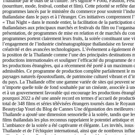
Thaïlande par le biais de la culture. 5Fs signifie « Food, Fashion, Fes
(nourriture, mode, festival, combat et film). Cette priorité se reflète 
programmes lancés par le ministère du commerce pour soutenir l’indu
thaïlandaise dans le pays et à l’étranger. Ces initiatives comprennent l
« Thai Night » dans le monde entier, la facilitation de la participation 
thaïlandaises aux principaux marchés et festivals du film ou l’organis
présentation, de programmes de mise en relation et de marchés du con
programmes portent clairement leurs fruits, la soirée constituant une v
l’engagement de l’industrie cinématographique thaïlandaise en faveur 
créativité et des avancées technologiques. L’événement a également ét
la position de la Thaïlande comme l’une des principales destinations 
productions internationales et souligner l’efficacité du programme de
les productions étrangères, qui a récemment été porté à un maximum
admissibles. Ce programme de production complète parfaitement le m
paysages naturels époustouflants, de patrimoine culturel vibrant et d’i
du pays. La Thaïlande offre une gamme variée de sites qui peuvent se
n’importe quelle toile de fond souhaitée par un cinéaste, associée à u
et à un gouvernement favorable qui encourage les productions étrangè
pourquoi 2022 a été une année record en termes d’accueil de producti
total de 348 films et séries télévisées étrangers tournés dans le Royau
Beautyclap Youri du Blog de Cannes Une dégustation des meilleures sp
Thaïlande a ajouté une dimension sensorielle à la soirée, tandis que 
films thaïlandais les plus reconnus rappelaient le potentiel artistique et
L’ambiance de la soirée a été captivante et élégante. Les invités, iss
Thaïlande et de l’échiquier international, ainsi que de nombreux influe