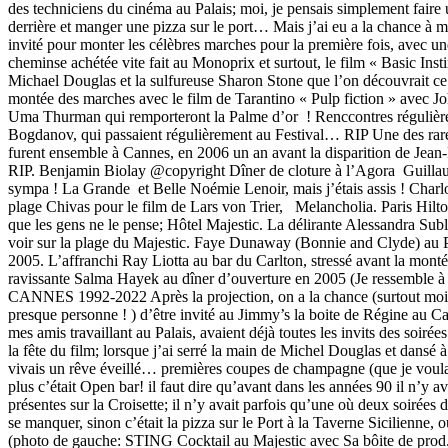
des techniciens du cinéma au Palais; moi, je pensais simplement faire u
derrière et manger une pizza sur le port… Mais j’ai eu a la chance à m
invité pour monter les célèbres marches pour la première fois, avec un
cheminse achétée vite fait au Monoprix et surtout, le film « Basic Inst
Michael Douglas et la sulfureuse Sharon Stone que l’on découvrait ce
montée des marches avec le film de Tarantino « Pulp fiction » avec Joh
Uma Thurman qui remporteront la Palme d’or ! Renccontres régulièr
Bogdanov, qui passaient régulièrement au Festival… RIP Une des rares f
furent ensemble à Cannes, en 2006 un an avant la disparition de Jean-
RIP. Benjamin Biolay @copyright Dîner de cloture à l’Agora Guilla
sympa ! La Grande et Belle Noémie Lenoir, mais j’étais assis ! Charl
plage Chivas pour le film de Lars von Trier, Melancholia. Paris Hil
que les gens ne le pense; Hôtel Majestic. La délirante Alessandra Subl
voir sur la plage du Majestic. Faye Dunaway (Bonnie and Clyde) au Pa
2005. L’affranchi Ray Liotta au bar du Carlton, stressé avant la mont
ravissante Salma Hayek au dîner d’ouverture en 2005 (Je ressemble à 
CANNES 1992-2022 Après la projection, on a la chance (surtout moi 
presque personne ! ) d’être invité au Jimmy’s la boite de Régine au Ca
mes amis travaillant au Palais, avaient déjà toutes les invits des soirées
la fête du film; lorsque j’ai serré la main de Michel Douglas et dansé 
vivais un rêve éveillé… premières coupes de champagne (que je voula
plus c’était Open bar! il faut dire qu’avant dans les années 90 il n’y a
présentes sur la Croisette; il n’y avait parfois qu’une où deux soirées dan
se manquer, sinon c’était la pizza sur le Port à la Taverne Sicilienne, ou
(photo de gauche: STING Cocktail au Majestic avec Sa bôite de prod