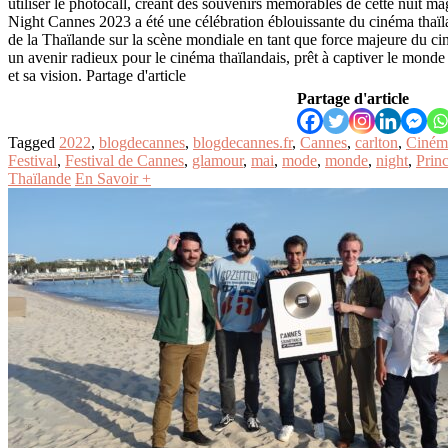
utiliser le photocall, créant des souvenirs mémorables de cette nuit 
Night Cannes 2023 a été une célébration éblouissante du cinéma thaïl
de la Thaïlande sur la scène mondiale en tant que force majeure du ci
un avenir radieux pour le cinéma thaïlandais, prêt à captiver le monde 
et sa vision. Partage d'article
Partage d'article
Tagged
2022
,
blogdecannes
,
blogdecannes.fr
,
Cannes
,
carlton
,
Ciném
Festival
,
Festival de Cannes
,
glamour
,
mai
,
mode
,
monde
,
night
,
Prin
Thaïlande
En Savoir +