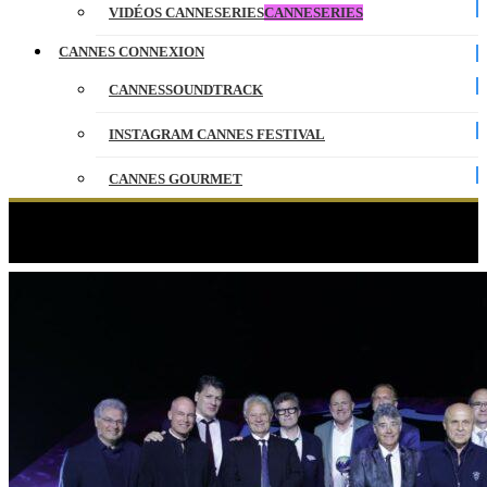
VIDÉOS CANNESERIES
CANNESERIES
CANNES CONNEXION
CANNESSOUNDTRACK
INSTAGRAM CANNES FESTIVAL
CANNES GOURMET
CONTACT
Étiquette :
2022
PARTENAIRES
ENGLISH