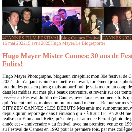
#CANNES FILM FESTIVAL
Blog Cannes Festival
CANNES 2022
16 mai 2022
15 avril 2025
Hugo Mayer/Le Blogreporter
Hugo Mayer Mister Cannes: 30 ans de Festi
Folies!
Hugo Mayer Photographe, blogueur, cinéphile: mon 30e festival de C
2022 – Je n’ai jamais aimé me mettre en avant, forcément je suis photo
prendre les gens en photo; mais aujourd’hui, je vais mettre un coup d
dans les médias sur mes plus beaux souvenirs, et revenir sur ces tren
passées au Festival du film de Cannes, avec tous les moments forts q
qui l’étaient moins, moins nombreux quand même… Retour sur mes 3
CITYZEN CANNES : LES DÉBUTS Mes amis me surnomme souvent
depuis qu’un reportage dans l’émission qui 7 à 8 sur TF1 en 2004 me c
réalisé par Emmanuel Reitz, présenté par Laurence Ferrari (photo de ga
année cet « anniversaire » au festival, avec ma première venue en 
au Festival de Cannes en 1992 pour la première fois, par mes collègue