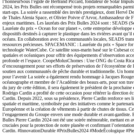
l’honneurSous l’égide de Bertrand Piccard, fondateur de Solar Impulse 
2024, les Prix Bulles ont récompensé trois projets remarquables parmi 
start-ups. La soirée a rassemblé des invités prestigieux, dont Hervé D
de Thales Alenia Space, et Olivier Poivre d’Arvor, Ambassadeur de Fr
enjeux maritimes. Les lauréats des Prix Bulles 2024 sont : SEADS (S
Lauréate du prix « Ocean for our planet », cette entreprise développe 
dispositifs destinés à capturer le plastique dans les rivières avant qu’il
océans. En collaboration avec les communautés locales, SEADS trans
ressources précieuses. SPACEMANIC : Lauréate du prix « Space for 
technologie WaterCube. Ce satellite sous-marin basé sur le Cubesat c
spatiales et océaniques pour offrir des équipements d’observation acce
profonde et l’espace. CoopeMolusChomes : Une ONG du Costa Rica 
d’encouragement pour ses efforts de préservation de l’écosystème de 
soutien aux communautés de pêche durable et traditionnelle. Un homm
pour l’avenir La soirée a également rendu hommage à Jacques Rougeri
océanographe et membre de l’Académie des beaux-arts, pour son trav
du jury de cette édition, il sera également le président de la prochaine 
Rodrigo Cardin a profité de cette occasion pour réitérer la direction 
Cardin. Depuis 2022, sous sa présidence, Pierre Cardin renforce ses l
spatiale et maritime, symbolisée par des initiatives comme le partenar
Européenne et la création de vêtements à partir de chutes de tissus. C
l’engagement du Groupe envers une mode durable et avant-gardiste. E
Bulles Pierre Cardin 2024 ont été une soirée mémorable, mettant en a
cruciales pour la protection de notre planète et confirmant l’orientati
Cardin. #InnovationDurable #PrixBulles2024 #ModeÉcologique #Pie