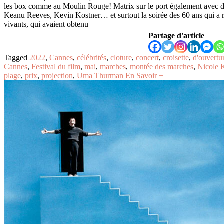
les box comme au Moulin Rouge! Matrix sur le port également avec d
Keanu Reeves, Kevin Kostner… et surtout la soirée des 60 ans qui a réu
vivants, qui avaient obtenu
Partage d'article
Tagged
2022
,
Cannes
,
célébrités
,
cloture
,
concert
,
croisette
,
d'ouvertu
Cannes
,
Festival du film
,
mai
,
marches
,
montée des marches
,
Nicole 
plage
,
prix
,
projection
,
Uma Thurman
En Savoir +