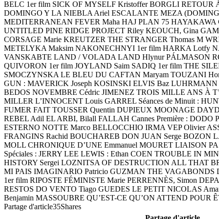
BELC 1er film SICK OF MYSELF Kristoffer BORGLI RETOU
DOMINGO Y LA NIEBLA Ariel ESCALANTE MEZA (DOMIN
MEDITERRANEAN FEVER Maha HAJ PLAN 75 HAYAKAWA Chi
UNTITLED PINE RIDGE PROJECT Riley KEOUCH, Gina GAMM
CORSAGE Marie KREUTZER THE STRANGER Thomas M W
METELYKA Maksim NAKONECHNYI 1er film HARKA Lotfy NA
VANSKABTE LAND / VOLADA LAND Hlynur PÁLMASON R
QUIVORON 1er film JOYLAND Saim SADIQ 1er film THE SILE
SMOCZYNSKA LE BLEU DU CAFTAN Maryam TOUZANI Hors C
GUN : MAVERICK Joseph KOSINSKI ELVIS Baz LUHRMANN
BEDOS NOVEMBRE Cédric JIMENEZ TROIS MILLE ANS À T
MILLER L’INNOCENT Louis GARREL Séances de Minuit : HUNT
FUMER FAIT TOUSSER Quentin DUPIEUX MOONAGE DAYD
REBEL Adil EL ARBI, Bilall FALLAH Cannes Première : DOD
ESTERNO NOTTE Marco BELLOCCHIO IRMA VEP Olivier A
FRANGINS Rachid BOUCHAREB DON JUAN Serge BOZON LA
MOLL CHRONIQUE D’UNE Emmanuel MOURET LIAISON PAS
Spéciales : JERRY LEE LEWIS : Ethan COEN TROUBLE IN 
HISTORY Sergei LOZNITSA OF DESTRUCTION ALL THAT B
MI PAIS IMAGINARIO Patricio GUZMAN THE VAGABONDS 
1er film RIPOSTE FÉMINISTE Marie PERRENNÈS, Simon DEPA
RESTOS DO VENTO Tiago GUEDES LE PETIT NICOLAS Ama
Benjamin MASSOUBRE QU’EST-CE QU’ON ATTEND POUR 
Partage d'article35Shares
Partage d'article