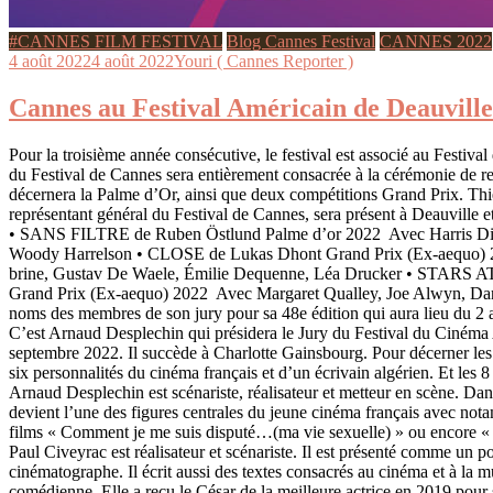
#CANNES FILM FESTIVAL
Blog Cannes Festival
CANNES 2022
4 août 2022
4 août 2022
Youri ( Cannes Reporter )
Cannes au Festival Américain de Deauvill
Pour la troisième année consécutive, le festival est associé au Festiva
du Festival de Cannes sera entièrement consacrée à la cérémonie de r
décernera la Palme d’Or, ainsi que deux compétitions Grand Prix. Thi
représentant général du Festival de Cannes, sera présent à Deauville e
• SANS FILTRE de Ruben Öst­lund Palme d’or 2022 Avec Har­ris Dick
Woo­dy Harrelson • CLOSE de Lukas Dhont Grand Prix (Ex-aequo
brine, Gus­tav De Waele, Émi­lie Dequenne, Léa Drucker • STARS 
Grand Prix (Ex-aequo) 2022 Avec Mar­ga­ret Qual­ley, Joe Alwyn, Dan
noms des membres de son jury pour sa 48e édition qui aura lieu du 2
C’est Arnaud Desplechin qui présidera le Jury du Festival du Cinéma
septembre 2022. Il succède à Charlotte Gainsbourg. Pour décerner les p
six personnalités du cinéma français et d’un écrivain algérien. Et les
Arnaud Desplechin est scénariste, réalisateur et metteur en scène. Dans
devient l’une des figures centrales du jeune cinéma français avec not
films « Comment je me suis disputé…(ma vie sexuelle) » ou encore «
Paul Civeyrac est réalisateur et scénariste. Il est présenté comme un 
cinématographe. Il écrit aussi des textes consacrés au cinéma et à la 
comédienne. Elle a reçu le César de la meilleure actrice en 2019 pour 