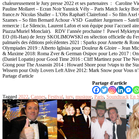
chaleureusement le Jury presse 2022 et ses partenaires : Caroline V
Pauline Mollaret – Ecran Noir Yannick Vély – Paris Match Jacky Bor
france.tv Nicolas Shaller – L’Obs Raphaël Clairefond – So film Axel
Szames – So film Bernard Achour -VSD Gauthier Jurgensen – Satell
remercie : Le Silencio, Laurent Lafon et son équipe pour l’accueil a
Piazza/Muriel Monclair). RDV l’année prochaine ! Pawel Mykietyn 
EO (Hi-Han) de Jerzy SKOLIMOWSKI en sélection officielle du Fes
palmarès des éditions précédentes 2021 : Sparks pour Annette & Ron
Olympiades 2019 : Alberto Iglisias pour Douleur & Gloire – Jean Mic
& Maxime 2018: Roma Zver & German Osipov pour Leto 2017 : One
(Daniel Lopatin) pour Good Time 2016 : Cliff Martinez pour The N
Giong pour The Assassin 2014 : Howard Shore pour !vtaps to the Sta
Wissem pour Only Lovers Left Alive 2012: Mark Snow pour Vous n’a
Partage d'article
Partage d'article
Tagged
2022
,
Cannes
,
Festival
,
jury
,
musique
,
Paris
,
Soundtrack
En S