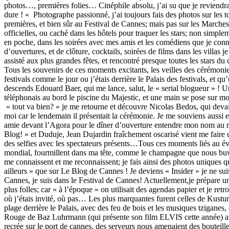
photos…, premières folies… Cinéphile absolu, j’ai su que je reviendrai
dure ! « Photographe passionné, j’ai toujours fais des photos sur les t
premières, et bien sûr au Festival de Cannes; mais pas sur les Marches
officielles, ou caché dans les hôtels pour traquer les stars; non simp
en poche, dans les soirées avec mes amis et les comédiens que je conn
d’ouvertures, et de clôture, cocktails, soirées de films dans les villas je 
assisté aux plus grandes fêtes, et rencontré presque toutes les stars du 
Tous les souvenirs de ces moments excitants, les veilles des cérémoni
festivals comme le jour ou j’étais derrière le Palais des festivals, et q
descends Edouard Baer, qui me lance, salut, le « serial blogueur » ! Un
téléphonais au bord le piscine du Majestic, et une main se pose sur
» tout va bien? » je me retourne et découvre Nicolas Bedos, qui devait
moi car le lendemain il présentait la cérémonie. Je me souviens aussi 
amie devant l’Agora pour le dîner d’ouverture entendre mon nom au m
Blog! » et Duduje, Jean Dujardin fraîchement oscarisé vient me faire u
des selfies avec les spectateurs présents…Tous ces moments liés au 
mondial, fourmillent dans ma tête, comme le champagne que nous buv
me connaissent et me reconnaissent; je fais ainsi des photos uniques q
ailleurs » que sur Le Blog de Cannes ! Je deviens « Insider » je ne sui
Cannes, je suis dans le Festival de Cannes! Actuellement,je prépare une
plus folles; car « à l’époque » on utilisait des agendas papier et je ret
où j’étais invité, où pas… Les plus marquantes furent celles de Kustur
plage derrière le Palais, avec des feu de bois et les musiques tziganes,
Rouge de Baz Luhrmann (qui présente son film ELVIS cette année) 
recrée sur le port de cannes, des serveurs nous amenaient des boutei