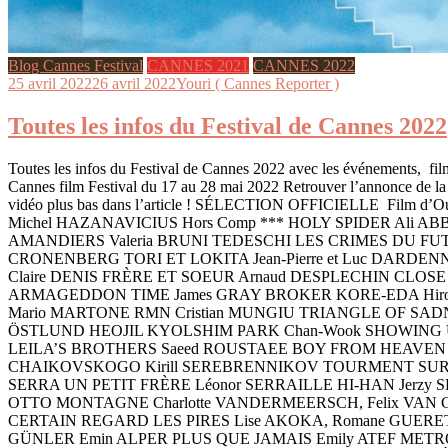
Blog Cannes Festival
CANNES 2021
CANNES 2022
25 avril 2022
26 avril 2022
Youri ( Cannes Reporter )
Toutes les infos du Festival de Cannes 2022
Toutes les infos du Festival de Cannes 2022 avec les événements, films
Cannes film Festival du 17 au 28 mai 2022 Retrouver l’annonce de la S
vidéo plus bas dans l’article ! SÉLECTION OFFICIELLE Film d’
Michel HAZANAVICIUS Hors Comp *** HOLY SPIDER Ali AB
AMANDIERS Valeria BRUNI TEDESCHI LES CRIMES DU FUT
CRONENBERG TORI ET LOKITA Jean-Pierre et Luc DARDE
Claire DENIS FRÈRE ET SOEUR Arnaud DESPLECHIN CLOSE
ARMAGEDDON TIME James GRAY BROKER KORE-EDA Hiro
Mario MARTONE RMN Cristian MUNGIU TRIANGLE OF SAD
ÖSTLUND HEOJIL KYOLSHIM PARK Chan-Wook SHOWING U
LEILA’S BROTHERS Saeed ROUSTAEE BOY FROM HEAVEN 
CHAIKOVSKOGO Kirill SEREBRENNIKOV TOURMENT SUR LE
SERRA UN PETIT FRÈRE Léonor SERRAILLE HI-HAN Jerzy
OTTO MONTAGNE Charlotte VANDERMEERSCH, Felix VA
CERTAIN REGARD LES PIRES Lise AKOKA, Romane GUERET
GÜNLER Emin ALPER PLUS QUE JAMAIS Emily ATEF METR