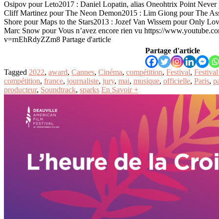
Osipov pour Leto2017 : Daniel Lopatin, alias Oneohtrix Point Neve
Cliff Martinez pour The Neon Demon2015 : Lim Giong pour The As
Shore pour Maps to the Stars2013 : Jozef Van Wissem pour Only Lov
Marc Snow pour Vous n’avez encore rien vu https://www.youtube.c
v=rnEhRdyZZm8 Partage d'article
Partage d'article
Tagged
2022
,
award
,
Cannes
,
Cinéma
,
compétition
,
Festival
,
Festiva
compétition
,
france
,
journaliste
,
jury
,
mai
,
musique
,
officielle
,
Paris
,
p
producteur
,
Soundtrack
,
sparks
En Savoir +