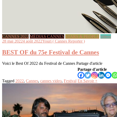
CANNES 2022
MÉDIAS CANNES
STARS & PEOPLE
videos
28 mai 2022
4 août 2022
Youri ( Cannes Reporter )
BEST OF du 75e Festival de Cannes
Voici le Best Of 2022 du Festival de Cannes Partage d'article
Partage d'article
Tagged
2022
,
Cannes
,
cannes video
,
Festival
En Savoir +