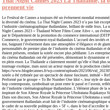
Thai Night Cannes 2023 La Thaïlande, là où
prennent vie
Le Festival de Cannes a toujours été un événement mondial renommé, 
la diversité du cinéma. La Thai Night Cannes 2023 n’a pas fait except
l’industrie cinématographique thaïlandaise, brillant de mille feux. La 
Night Cannes 2023 « Thailand Where Films Come Alive », un événem
par le Département de la promotion du commerce international (DITP)
Commerce, le gouvernement royal thaïlandais L’accueil des invités et 
ton, baignant l’événement dans une atmosphère d’élégance et de glam
personnalités de premier plan de l’industrie du cinéma thaïlandais et 
étaient présents, rendant la soirée encore plus pétillante. Les entrepris
du cinéma thaïlandais ont été présentées, démontrant le dynamisme et l
en plein essor. La Thaïlande a clairement montré qu’elle n’était plus 
tournage exotique, mais aussi un acteur majeur de la production cin
https://www.blogdecannes.fr/wp-content/uploads/2023/06/vid_202
soirée a été rythmée par un spectacle de danse fascinant, intitulé « Ref
Performé par le groupe « To Be Number One Idol », leur style de dan
hop contemporain, symbolisait un pont entre le passé et l’avenir, reflét
de l’industrie cinématographique thaïlandaise. L’élément phare de la so
inspirant de Son Altesse Royale la Princesse Ubolratana Rajakanya S
Dans son discours, Son Altesse Royale la Princesse Ubolratana a soul
gouvernement thaïlandais avait fait de l’industrie cinématographique u
le cadre de sa nouvelle politique des « 5F », dans le but d’accroître le