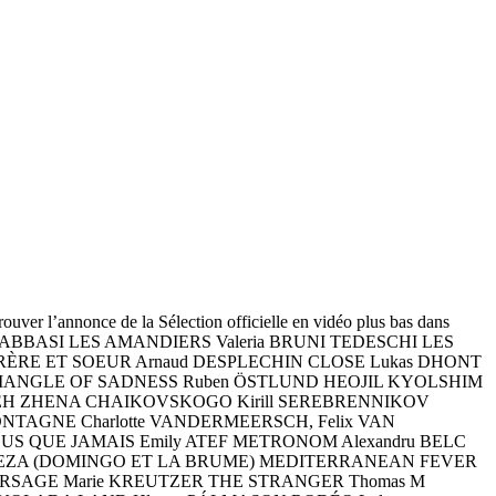
ouver l’annonce de la Sélection officielle en vidéo plus bas dans
Ali ABBASI LES AMANDIERS Valeria BRUNI TEDESCHI LES
 FRÈRE ET SOEUR Arnaud DESPLECHIN CLOSE Lukas DHONT
RIANGLE OF SADNESS Ruben ÖSTLUND HEOJIL KYOLSHIM
LEH ZHENA CHAIKOVSKOGO Kirill SEREBRENNIKOV
ONTAGNE Charlotte VANDERMEERSCH, Felix VAN
US QUE JAMAIS Emily ATEF METRONOM Alexandru BELC
TE MEZA (DOMINGO ET LA BRUME) MEDITERRANEAN FEVER
 CORSAGE Marie KREUTZER THE STRANGER Thomas M