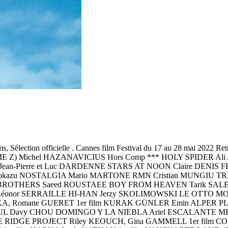
, Sélection officielle . Cannes film Festival du 17 au 28 mai 2022 Retr
(COMME Z) Michel HAZANAVICIUS Hors Comp *** HOLY SPIDER 
an-Pierre et Luc DARDENNE STARS AT NOON Claire DENIS
azu NOSTALGIA Mario MARTONE RMN Cristian MUNGIU T
S BROTHERS Saeed ROUSTAEE BOY FROM HEAVEN Tarik SA
Léonor SERRAILLE HI-HAN Jerzy SKOLIMOWSKI LE OTTO M
, Romane GUERET 1er film KURAK GÜNLER Emin ALPER PL
À SÉOUL Davy CHOU DOMINGO Y LA NIEBLA Ariel ESCALAN
NE RIDGE PROJECT Riley KEOUCH, Gina GAMMELL 1er film