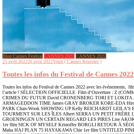
Blog Cannes Festival
CANNES 2021
CANNES 2022
25 avril 2022
26 avril 2022
Youri ( Cannes Reporter )
Toutes les infos du Festival de Cannes 2022
Toutes les infos du Festival de Cannes 2022 avec les événements, films
l’article ! SÉLECTION OFFICIELLE Film d’Ouverture : Z 
CRIMES DU FUTUR David CRONENBERG TORI ET LOKITA Je
ARMAGEDDON TIME James GRAY BROKER KORE-EDA Hirok
PARK Chan-Wook SHOWING UP Kelly REICHARDT LEILA’
TOURMENT SUR LES ÎLES Albert SERRA UN PETIT FRÈRE 
GROENINGEN UN CERTAIN REGARD LES PIRES Lise AKOKA
1er film SICK OF MYSELF Kristoffer BORGLI RETOUR 
Maha HAJ PLAN 75 HAYAKAWA Chie 1er film UNTITLED PI