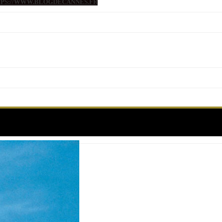
TTPS://WWW.BLOGDECANNES.FR
Étiquette :
Canne Film Festival