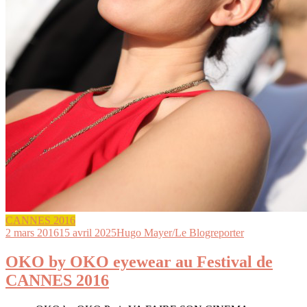
CANNES 2016
2 mars 2016
15 avril 2025
Hugo Mayer/Le Blogreporter
OKO by OKO eyewear au Festival de
CANNES 2016