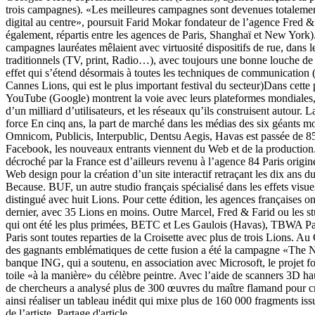
trois campagnes). «Les meilleures campagnes sont devenues totalement
digital au centre», poursuit Farid Mokar fondateur de l’agence Fred &
également, répartis entre les agences de Paris, Shanghaï et New York).
campagnes lauréates mêlaient avec virtuosité dispositifs de rue, dans 
traditionnels (TV, print, Radio…), avec toujours une bonne louche de d
effet qui s’étend désormais à toutes les techniques de communication 
Cannes Lions, qui est le plus important festival du secteur)Dans cette
YouTube (Google) montrent la voie avec leurs plateformes mondiales,
d’un milliard d’utilisateurs, et les réseaux qu’ils construisent autour.
force En cinq ans, la part de marché dans les médias des six géants 
Omnicom, Publicis, Interpublic, Dentsu Aegis, Havas est passée de
Facebook, les nouveaux entrants viennent du Web et de la production
décroché par la France est d’ailleurs revenu à l’agence 84 Paris origi
Web design pour la création d’un site interactif retraçant les dix ans 
Because. BUF, un autre studio français spécialisé dans les effets visue
distingué avec huit Lions. Pour cette édition, les agences françaises on
dernier, avec 35 Lions en moins. Outre Marcel, Fred & Farid ou les s
qui ont été les plus primées, BETC et Les Gaulois (Havas), TBWA 
Paris sont toutes reparties de la Croisette avec plus de trois Lions
des gagnants emblématiques de cette fusion a été la campagne «The 
banque ING, qui a soutenu, en association avec Microsoft, le projet f
toile «à la manière» du célèbre peintre. Avec l’aide de scanners 3D ha
de chercheurs a analysé plus de 300 œuvres du maître flamand pour cr
ainsi réaliser un tableau inédit qui mixe plus de 160 000 fragments iss
de l’artiste. Partage d'article