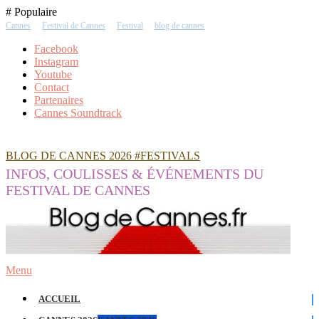
Skip
# Populaire
To
Cannes
Festival de Cannes
Festival
blog de cannes
Content
Facebook
Instagram
Youtube
Contact
Partenaires
Cannes Soundtrack
BLOG DE CANNES 2026 #FESTIVALS
INFOS, COULISSES & ÉVÉNEMENTS DU
FESTIVAL DE CANNES
Menu
ACCUEIL