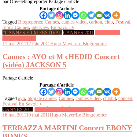
par Oliveleblogreporter Partage d'article
Partage d'article
Tagged
Blogreporter
,
Cannes
,
cannes video
,
carlton
,
club
,
Festival
,
film à Cannes
,
interview
En Savoir +
#CANNES FILM FESTIVAL
CANNES 2011
SOIRÉES &
ÉVÉNEMENTS
17 mai 2011
12 juin 2011
Hugo Mayer/Le Blogreporter
Cannes : AYO et M cHEDID Concert
(vidéo) JACKSON 5
Partage d'article
Partage d'article
Tagged
ayo
,
blog de cannes
,
Cannes
,
cannes video
,
chedid
,
concert
,
Festival
En Savoir +
CANNES 2011
SOIRÉES & ÉVÉNEMENTS
16 mai 2011
19 mai 2011
Hugo Mayer/Le Blogreporter
TERRAZZA MARTINI Concert EBONY
BONES