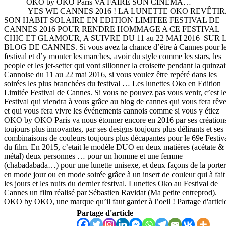
OKO by OKO Paris VA FAIRE SON CINEM
YES WE CANNES 2016 ! LA LUNETTE OKO REVÊTIR
SON HABIT SOLAIRE EN EDITION LIMITEE FESTIVAL DE
CANNES 2016 POUR RENDRE HOMMAGE A CE FESTIVAL
CHIC ET GLAMOUR, A SUIVRE DU 11 au 22 MAI 2016 SUR 
BLOG DE CANNES. Si vous avez la chance d’être à Cannes pour l
festival et d’y monter les marches, avoir du style comme les stars, les
people et les jet-setter qui vont sillonner la croisette pendant la quinza
Cannoise du 11 au 22 mai 2016, si vous voulez être repéré dans les
soirées les plus branchées du festival … Les lunettes Oko en Edition
Limitée Festival de Cannes. Si vous ne pouvez pas vous venir, c’est l
Festival qui viendra à vous grâce au blog de cannes qui vous fera rêve
et qui vous fera vivre les événements cannois comme si vous y étie
OKO by OKO Paris va nous étonner encore en 2016 par ses création
toujours plus innovantes, par ses designs toujours plus délirants et ses
combinaisons de couleurs toujours plus décapantes pour le 69e Festiv
du film. En 2015, c’etait le modèle DUO en deux matières (acétate &
métal) deux personnes … pour un homme et une femme
(chabadabada…) pour une lunette unisexe, et deux façons de la porter
en mode jour ou en mode soirée grâce à un insert de couleur qui à fait
les jours et les nuits du dernier festival. Lunettes Oko au Festival de
Cannes un film réalisé par Sébastien Ravidat (Ma petite entreprod).
OKO by OKO, une marque qu’il faut garder à l’oeil ! Partage d'articl
Partage d'article