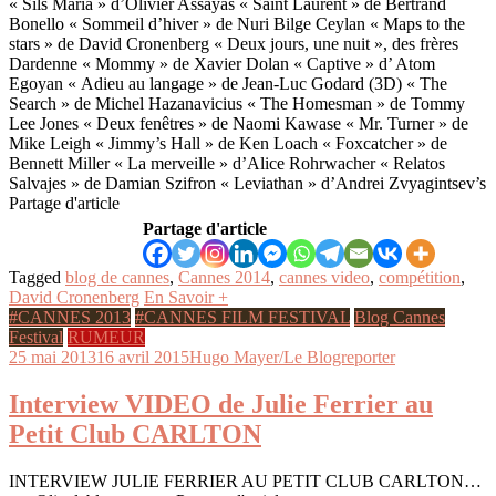
« Sils Maria » d’Olivier Assayas « Saint Laurent » de Bertrand
Bonello « Sommeil d’hiver » de Nuri Bilge Ceylan « Maps to the
stars » de David Cronenberg « Deux jours, une nuit », des frères
Dardenne « Mommy » de Xavier Dolan « Captive » d’ Atom
Egoyan « Adieu au langage » de Jean-Luc Godard (3D) « The
Search » de Michel Hazanavicius « The Homesman » de Tommy
Lee Jones « Deux fenêtres » de Naomi Kawase « Mr. Turner » de
Mike Leigh « Jimmy’s Hall » de Ken Loach « Foxcatcher » de
Bennett Miller « La merveille » d’Alice Rohrwacher « Relatos
Salvajes » de Damian Szifron « Leviathan » d’Andrei Zvyagintsev’s
Partage d'article
Partage d'article
Tagged
blog de cannes
,
Cannes 2014
,
cannes video
,
compétition
,
David Cronenberg
En Savoir +
#CANNES 2013
#CANNES FILM FESTIVAL
Blog Cannes
Festival
RUMEUR
25 mai 2013
16 avril 2015
Hugo Mayer/Le Blogreporter
Interview VIDEO de Julie Ferrier au
Petit Club CARLTON
INTERVIEW JULIE FERRIER AU PETIT CLUB CARLTON…