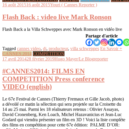
16 août 2015
16 août 2015
Youri ( Cannes Reporter )
Flash Back : video live Mark Ronson
Flash Back a la Villa Schweppes avec Mark Ronson en vidéo live
Partage d'article
Tagged
cannes video
,
dj
,
producteur
,
villa schweppes
En Savoir +
CANNES 2014
COMPÉTITION
17 avril 2014
28 février 2019
Hugo Mayer/Le Blogreporter
#CANNES2014: FILMS EN
COMPETITION Press conference
VIDEO (english)
Le 67e Festival de Cannes (Thierry Fremaux et Gille Jacob, photo)
a dévoilé ce matin la sélection qui sera projetée sur la Croisette du
14 au 25 mai. Parmi les 18 réalisateurs retenus : Olivier Assayas,
David Cronenberg, Ken Loach, Michel Hazavanicius et Jean-Luc
Godard qui viendra présenter un film en 3D ! Voici la liste complète
des films en compétition pour cette 67e édition: PALME D’OR: