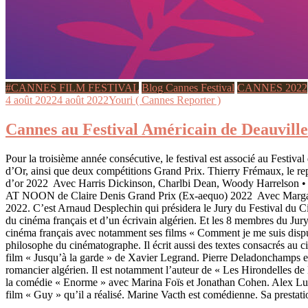
#CANNES FILM FESTIVAL
Blog Cannes Festival
CANNES 2022
4 août 2022
4 août 2022
Youri ( Cannes Reporter )
Cannes au Festival Américain de Deauvill
Pour la troisième année consécutive, le festival est associé au Festiv
d’Or, ainsi que deux compétitions Grand Prix. Thierry Frémaux, le r
d’or 2022 Avec Har­ris Dickin­son, Charl­bi Dean, Woo­dy Harrels
AT NOON de Claire Denis Grand Prix (Ex-aequo) 2022 Avec Mar­ga­ret
2022. C’est Arnaud Desplechin qui présidera le Jury du Festival du Ci
du cinéma français et d’un écrivain algérien. Et les 8 membres du Jury 
cinéma français avec notamment ses films « Comment je me suis disput
philosophe du cinématographe. Il écrit aussi des textes consacrés au c
film « Jusqu’à la garde » de Xavier Legrand. Pierre Deladonchamps e
romancier algérien. Il est notamment l’auteur de « Les Hirondelles de Ka
la comédie « Enorme » avec Marina Foïs et Jonathan Cohen. Alex Lutz e
film « Guy » qu’il a réalisé. Marine Vacth est comédienne. Sa prestatio