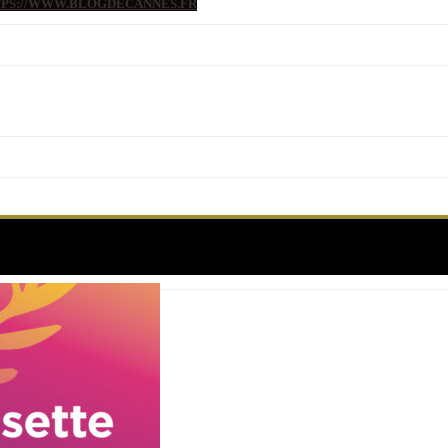
TTPS://WWW.BLOGDECANNES.FR
Étiquette :
Festival Américain de Deauville