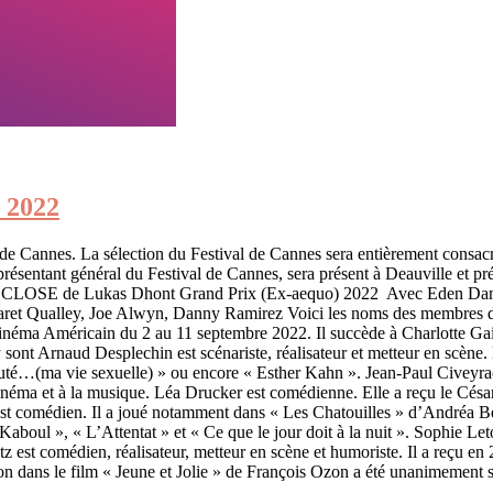
e 2022
al de Cannes. La sélection du Festival de Cannes sera entièrement consa
eprésentant général du Festival de Cannes, sera présent à Deauville e
on • CLOSE de Lukas Dhont Grand Prix (Ex-aequo) 2022 Avec Eden Dam
 Qual­ley, Joe Alwyn, Dan­ny Ramirez Voici les noms des membres de s
néma Américain du 2 au 11 septembre 2022. Il succède à Charlotte Gains
sont Arnaud Desplechin est scénariste, réalisateur et metteur en scène. 
é…(ma vie sexuelle) » ou encore « Esther Kahn ». Jean-Paul Civeyrac es
inéma et à la musique. Léa Drucker est comédienne. Elle a reçu le César 
st comédien. Il a joué notamment dans « Les Chatouilles » d’Andréa B
boul », « L’Attentat » et « Ce que le jour doit à la nuit ». Sophie Letou
st comédien, réalisateur, metteur en scène et humoriste. Il a reçu en 2
n dans le film « Jeune et Jolie » de François Ozon a été unanimement sal