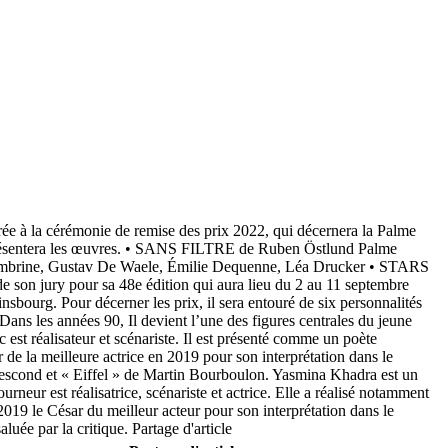
crée à la cérémonie de remise des prix 2022, qui décernera la Palme
t présentera les œuvres. • SANS FILTRE de Ruben Öst­lund Palme
­brine, Gus­tav De Waele, Émi­lie Dequenne, Léa Drucker • STARS
on jury pour sa 48e édition qui aura lieu du 2 au 11 septembre
bourg. Pour décerner les prix, il sera entouré de six personnalités
Dans les années 90, Il devient l’une des figures centrales du jeune
t réalisateur et scénariste. Il est présenté comme un poète
de la meilleure actrice en 2019 pour son interprétation dans le
escond et « Eiffel » de Martin Bourboulon. Yasmina Khadra est un
rneur est réalisatrice, scénariste et actrice. Elle a réalisé notamment
019 le César du meilleur acteur pour son interprétation dans le
uée par la critique. Partage d'article