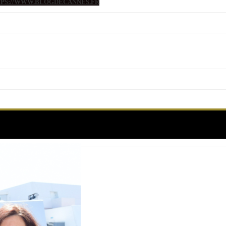
TTPS://WWW.BLOGDECANNES.FR
Étiquette :
orange