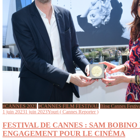
#CANNES 2023
#CANNES FILM FESTIVAL
Blog Cannes Festiv
1 juin 2023
1 juin 2023
Youri ( Cannes Reporter )
FESTIVAL DE CANNES : SAM BOBIN
ENGAGEMENT POUR LE CINÉMA