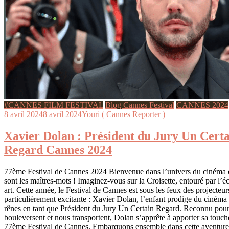
#CANNES FILM FESTIVAL
Blog Cannes Festival
CANNES 2024
8 avril 2024
8 avril 2024
Youri ( Cannes Reporter )
Xavier Dolan : Président du Jury Un Cert
Regard Cannes 2024
77ème Festival de Cannes 2024 Bienvenue dans l’univers du cinéma o
sont les maîtres-mots ! Imaginez-vous sur la Croisette, entouré par l’é
art. Cette année, le Festival de Cannes est sous les feux des projecteu
particulièrement excitante : Xavier Dolan, l’enfant prodige du cinéma
rênes en tant que Président du Jury Un Certain Regard. Reconnu pou
bouleversent et nous transportent, Dolan s’apprête à apporter sa touc
77ème Festival de Cannes. Embarquons ensemble dans cette aventure 