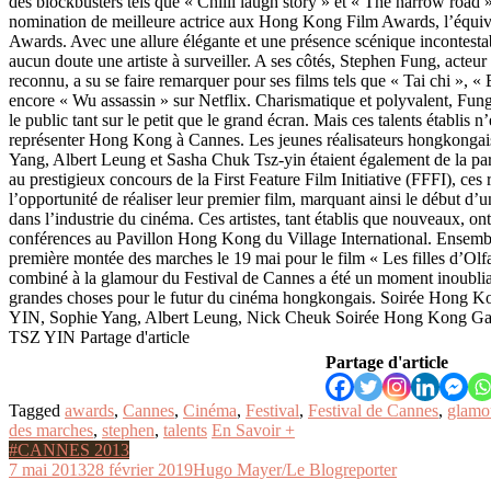
des blockbusters tels que « Chilli laugh story » et « The narrow road »
nomination de meilleure actrice aux Hong Kong Film Awards, l’équiv
Awards. Avec une allure élégante et une présence scénique incontesta
aucun doute une artiste à surveiller. A ses côtés, Stephen Fung, acteur 
reconnu, a su se faire remarquer pour ses films tels que « Tai chi », «
encore « Wu assassin » sur Netflix. Charismatique et polyvalent, Fung
le public tant sur le petit que le grand écran. Mais ces talents établis n’
représenter Hong Kong à Cannes. Les jeunes réalisateurs hongkonga
Yang, Albert Leung et Sasha Chuk Tsz-yin étaient également de la part
au prestigieux concours de la First Feature Film Initiative (FFFI), ces 
l’opportunité de réaliser leur premier film, marquant ainsi le début d’
dans l’industrie du cinéma. Ces artistes, tant établis que nouveaux, ont
conférences au Pavillon Hong Kong du Village International. Ensemble,
première montée des marches le 19 mai pour le film « Les filles d’Olfa 
combiné à la glamour du Festival de Cannes a été un moment inoublia
grandes choses pour le futur du cinéma hongkongais. Soirée Hon
YIN, Sophie Yang, Albert Leung, Nick Cheuk Soirée Hong Kong 
TSZ YIN Partage d'article
Partage d'article
Tagged
awards
,
Cannes
,
Cinéma
,
Festival
,
Festival de Cannes
,
glamo
des marches
,
stephen
,
talents
En Savoir +
#CANNES 2013
7 mai 2013
28 février 2019
Hugo Mayer/Le Blogreporter