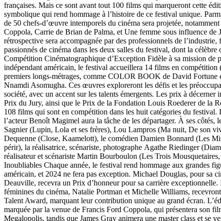
françaises. Mais ce sont avant tout 100 films qui marqueront cette édit
symbolique qui rend hommage à l’histoire de ce festival unique. Parmi
de 50 chefs-d’œuvre intemporels du cinéma sera projetée, notamment 
Coppola, Carrie de Brian de Palma, et Une femme sous influence de 
rétrospective sera accompagnée par des professionnels de l’industrie, f
passionnés de cinéma dans les deux salles du festival, dont la célèb
Compétition Cinématographique d’Exception Fidèle à sa mission de 
indépendant américain, le festival accueillera 14 films en compétition (
premiers longs-métrages, comme COLOR BOOK de David Fortune
Nnamdi Asomugha. Ces œuvres exploreront les défis et les préoccupat
société, avec un accent sur les talents émergents. Les prix à décerner i
Prix du Jury, ainsi que le Prix de la Fondation Louis Roederer de la R
108 films qui sont en compétition dans les huit catégories du festival. 
l’acteur Benoît Magimel aura la tâche de les départager. À ses côtés,
Sagnier (Lupin, Lola et ses frères), Lou Lampros (Ma nuit, De son viv
Dequenne (Close, Kaamelott), le comédien Damien Bonnard (Les Mis
périr), la réalisatrice, scénariste, photographe Agathe Riedinger (Diama
réalisateur et scénariste Martin Bourboulon (Les Trois Mousquetaire
Inoubliables Chaque année, le festival rend hommage aux grandes fi
américain, et 2024 ne fera pas exception. Michael Douglas, pour sa ci
Deauville, recevra un Prix d’honneur pour sa carrière exceptionnelle.
féminines du cinéma, Natalie Portman et Michelle Williams, recevron
Talent Award, marquant leur contribution unique au grand écran. L’éd
marquée par la venue de Francis Ford Coppola, qui présentera son fil
Megalopolis, tandis que James Gray animera une master class et se ve