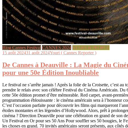
Blog Cannes Festival
CANNES 2024
STARS & PEOPLE
15 août 2024
31 août 2024
Youri ( Cannes Reporter )
De Cannes à Deauville : La Magie du Cin
pour une 50e Édition Inoubliable
Le festival ne s’arrête jamais ! Après la folie de la Croisette, c’est au 
prendre le relais avec son célèbre Festival du Cinéma Américain. Du
cette 50e édition promet d’être mémorable. Red carpet, avant-première
programmation éblouissante : le cinéma américain sera à l’honneur c
C’est l’occasion parfaite pour découvrir les films qui marqueront l’ann
étoiles montantes et les légendes d’Hollywood. Alors, prêt à prolonge
cinéma ? Direction Deauville pour une célébration en grand de son dem
Un Festival en Or pour ses 50 Ans Pour souffler ses 50 bougies, le Fe
les choses en grand. 70 invités américains seront présents, aux côtés 