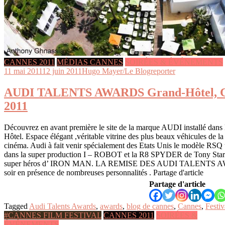
CANNES 2011
MÉDIAS CANNES
SOIRÉES & ÉVÉNEMENTS
11 mai 2011
12 juin 2011
Hugo Mayer/Le Blogreporter
AUDI TALENTS AWARDS Grand-Hôtel, C
2011
Découvrez en avant première le site de la marque AUDI installé dans 
Hôtel. Espace élégant ,véritable vitrine des plus beaux véhicules de l
cinéma. Audi à fait venir spécialement des Etats Unis le modèle RSQ u
dans la super production I – ROBOT et la R8 SPYDER de Tony Star
super héros d’ IRON MAN. LA REMISE DES AUDI TALENTS AW
soir en présence de nombreuses personnalités . Partage d'article
Partage d'article
Tagged
Audi Talents Awards
,
awards
,
blog de cannes
,
Cannes
,
Festiv
#CANNES FILM FESTIVAL
CANNES 2011
SOIRÉES &
ÉVÉNEMENTS