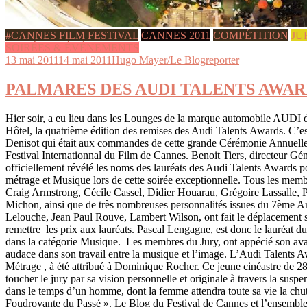
#CANNES FILM FESTIVAL
CANNES 2011
COMPÉTITION
JU
SOIRÉES & ÉVÉNEMENTS
13 mai 2011
14 mai 2011
Hugo Mayer/Le Blogreporter
PALMARES DES AUDI TALENTS AWARD
Hier soir, a eu lieu dans les Lounges de la marque automobile AUDI d
Hôtel, la quatrième édition des remises des Audi Talents Awards. C’e
Denisot qui était aux commandes de cette grande Cérémonie Annuelle 
Festival Internationnal du Film de Cannes. Benoit Tiers, directeur G
officiellement révélé les noms des lauréats des Audi Talents Awards p
métrage et Musique lors de cette soirée exceptionnelle. Tous les membr
Craig Armstrong, Cécile Cassel, Didier Houarau, Grégoire Lassalle, P
Michon, ainsi que de très nombreuses personnalités issues du 7ème Art
Lelouche, Jean Paul Rouve, Lambert Wilson, ont fait le déplacement s
remettre les prix aux lauréats. Pascal Lengagne, est donc le lauréat 
dans la catégorie Musique. Les membres du Jury, ont appécié son ava
audace dans son travail entre la musique et l’image. L’Audi Talents 
Métrage , à été attribué à Dominique Rocher. Ce jeune cinéastre de 28
toucher le jury par sa vision personnelle et originale à travers la susp
dans le temps d’un homme, dont la femme attendra toute sa vie la ch
Foudroyante du Passé ». Le Blog du Festival de Cannes et l’ensemble 