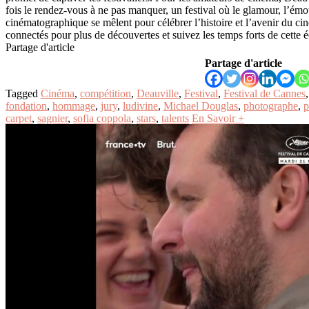
fois le rendez-vous à ne pas manquer, un festival où le glamour, l’émoti
cinématographique se mêlent pour célébrer l’histoire et l’avenir du c
connectés pour plus de découvertes et suivez les temps forts de cette é
Partage d'article
Partage d'article
Tagged
Cinéma
,
compétition
,
Deauville
,
Festival
,
Festival de Cannes
fondation
,
hommage
,
jury
,
ludivine
,
Michael Douglas
,
photographe
,
p
carpet
,
sagnier
,
sofia coppola
,
stars
,
talents
En Savoir +