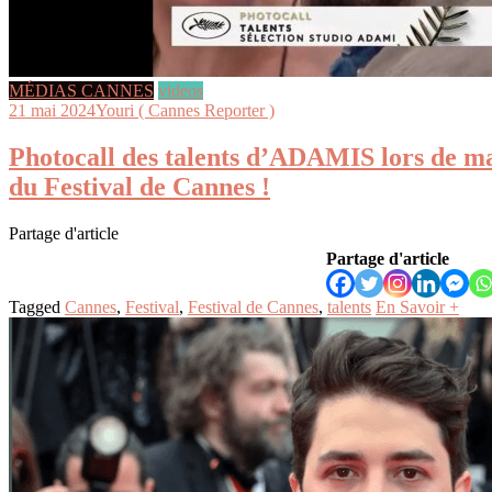
MÉDIAS CANNES
videos
21 mai 2024
Youri ( Cannes Reporter )
Photocall des talents d’ADAMIS lors de m
du Festival de Cannes !
Partage d'article
Partage d'article
Tagged
Cannes
,
Festival
,
Festival de Cannes
,
talents
En Savoir +