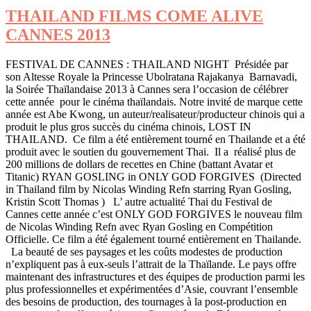
THAILAND FILMS COME ALIVE
CANNES 2013
FESTIVAL DE CANNES : THAILAND NIGHT Présidée par
son Altesse Royale la Princesse Ubolratana Rajakanya Barnavadi,
la Soirée Thaïlandaise 2013 à Cannes sera l’occasion de célébrer
cette année pour le cinéma thaïlandais. Notre invité de marque cette
année est Abe Kwong, un auteur/realisateur/producteur chinois qui a
produit le plus gros succès du cinéma chinois, LOST IN
THAILAND. Ce film a été entièrement tourné en Thailande et a été
produit avec le soutien du gouvernement Thai. Il a réalisé plus de
200 millions de dollars de recettes en Chine (battant Avatar et
Titanic) RYAN GOSLING in ONLY GOD FORGIVES (Directed
in Thailand film by Nicolas Winding Refn starring Ryan Gosling,
Kristin Scott Thomas ) L’ autre actualité Thai du Festival de
Cannes cette année c’est ONLY GOD FORGIVES le nouveau film
de Nicolas Winding Refn avec Ryan Gosling en Compétition
Officielle. Ce film a été également tourné entièrement en Thailande.
La beauté de ses paysages et les coûts modestes de production
n’expliquent pas à eux-seuls l’attrait de la Thaïlande. Le pays offre
maintenant des infrastructures et des équipes de production parmi les
plus professionnelles et expérimentées d’Asie, couvrant l’ensemble
des besoins de production, des tournages à la post-production en