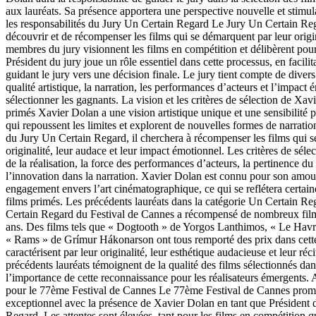
aux lauréats. Sa présence apportera une perspective nouvelle et stimula
les responsabilités du Jury Un Certain Regard Le Jury Un Certain Re
découvrir et de récompenser les films qui se démarquent par leur origin
membres du jury visionnent les films en compétition et délibèrent pour
Président du jury joue un rôle essentiel dans cette processus, en facilit
guidant le jury vers une décision finale. Le jury tient compte de divers 
qualité artistique, la narration, les performances d’acteurs et l’impact
sélectionner les gagnants. La vision et les critères de sélection de Xav
primés Xavier Dolan a une vision artistique unique et une sensibilité pa
qui repoussent les limites et explorent de nouvelles formes de narratio
du Jury Un Certain Regard, il cherchera à récompenser les films qui 
originalité, leur audace et leur impact émotionnel. Les critères de sélec
de la réalisation, la force des performances d’acteurs, la pertinence du
l’innovation dans la narration. Xavier Dolan est connu pour son amou
engagement envers l’art cinématographique, ce qui se reflétera certai
films primés. Les précédents lauréats dans la catégorie Un Certain R
Certain Regard du Festival de Cannes a récompensé de nombreux film
ans. Des films tels que « Dogtooth » de Yorgos Lanthimos, « Le Havr
« Rams » de Grímur Hákonarson ont tous remporté des prix dans cette
caractérisent par leur originalité, leur esthétique audacieuse et leur réc
précédents lauréats témoignent de la qualité des films sélectionnés dans
l’importance de cette reconnaissance pour les réalisateurs émergents. A
pour le 77ème Festival de Cannes Le 77ème Festival de Cannes prom
exceptionnel avec la présence de Xavier Dolan en tant que Président 
Regard. Les attentes sont élevées, tant pour les films en compétition