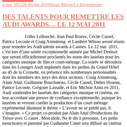
4 mai 2011
28 février 2019
Hugo Mayer/Le Blogreporter
DES TALENTS POUR REMETTRE LES
AUDI AWARDS… LE 12 MAI 2011
Gilles Lellouche, Jean Paul Rouve, Cécile Cassel,
Patrice Leconte et Craig Armstrong et Lambert Wilson seront réunis
pour remettre les Audi talents awards à Cannes. Le 12 mai 2011,
c’est lors d’une soirée exceptionnelle animée par Michel Denisot
que seront officiellement proclamés les noms des lauréats pour les
catégories musique de film et court-métrage. La soirée se déroulera
dans les Lounges Audi implantés dans les jardins du Grand Hôtel
au 45 de la Croisette, en présence très nombreuses personnalités
dont les membres des jurys des deux sections : Craig Armstrong,
Alain Attal, Guillaume Bouchateau, Cécile Cassel, Didier Hoarau,
Patrice Leconte, Grégoire Lassalle, et Eric Michon Ainsi en 2011,
Audi soutiendra les lauréats des catégories musique et cinéma, en
leur accordant une preuve de confiance exceptionnelle, puisque les
lauréats se verront confier la production d’un court métrage
expérimental illustrant le thème « L’avenir ne se prédit pas, il
s’imagine. » Ce projet co-produit par Alain Attal (Productions du
Trésor avec G.canet , Mon idole, Ne le dis à personne, Les petits
mouchoirs) et parrainé par Guillaume Canet sera diffusé au cinéma