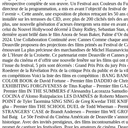
rétrospective complète de son œuvre. Un Festival aux Couleurs du Fu
directeur de la programmation, a mis en avant l’objectif du festival de 
l’avenir ». Cette année, une exposition de photos retraçant les 50 ans d
installée sur les terrasses du CID, avec plus de 200 clichés tirés des ar
plus, une nouvelle génération d’acteurs émergents sera mise en avant
celui du Nouvel Hollywood décerné à Daisy Ridley, Sebastian Stan, 
dernière ayant brillé dans le film Anora de Sean Baker, Palme d’Or d
2024. Une Collaboration Continuité avec Cannes Comme chaque année
Deauville proposera des projections des films primés au Festival de Ca
émouvant La plus précieuse des marchandises de Michel Hazanavicius,
de L’Heure de la Croisette. Ce partenariat entre Deauville et Cannes 
magie du cinéma et d’offrir une nouvelle fenêtre sur les films qui ont 
l’issue du festival, 5 prix sont décernés : Grand Prix Prix du jury Pri
Roe­de­rer de la Révé­la­tion Prix de la critique Prix du public et de la v
en compétitions Voici la liste des films en compétition : BANG BAN
COLOR BOOK de David For­tune – Pre­mier film DADDIO de Chris­tie
EXHIBITING FORGIVENESS de Titus Kaphar – Pre­mier film GAZE
Pre­mier film IN THE SUMMERS d’Ales­san­dra Laco­raz­za Samu­dio 
COCINA d’Alon­so Ruizpalacios LES DAMNÉS de Rober­to Mine
POINT de Tyler Taor­mi­na SING SING de Greg Kwedar THE KNIFE
gha – Pre­mier film THE SCHOOL DUEL de Todd Wise­man – Pre­mi
STRANGERS’ CASE de Brandt Ander­sen – Pre­mier film WE G
hal Baig Le 50e Festival du Cinéma Américain de Deauville s’anno
historique. Avec des invités prestigieux, des films incontournables et un
promet de captiver les festivaliers. Pour les amateurs de cinéma, Deau