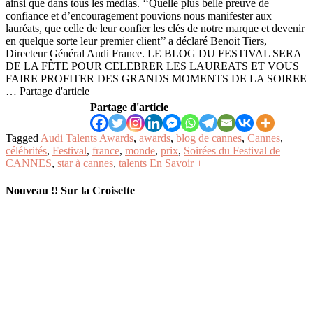
ainsi que dans tous les médias. ‘‘Quelle plus belle preuve de
confiance et d’encouragement pouvions nous manifester aux
lauréats, que celle de leur confier les clés de notre marque et devenir
en quelque sorte leur premier client’’ a déclaré Benoit Tiers,
Directeur Général Audi France. LE BLOG DU FESTIVAL SERA
DE LA FÊTE POUR CELEBRER LES LAUREATS ET VOUS
FAIRE PROFITER DES GRANDS MOMENTS DE LA SOIREE
… Partage d'article
Partage d'article
Tagged
Audi Talents Awards
,
awards
,
blog de cannes
,
Cannes
,
célébrités
,
Festival
,
france
,
monde
,
prix
,
Soirées du Festival de
CANNES
,
star à cannes
,
talents
En Savoir +
Nouveau !! Sur la Croisette