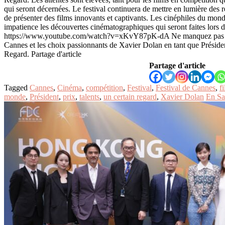
qui seront décernées. Le festival continuera de mettre en lumière des r
de présenter des films innovants et captivants. Les cinéphiles du mond
impatience les découvertes cinématographiques qui seront faites lors 
https://www.youtube.com/watch?v=xKvY87pK-dA Ne manquez pas l
Cannes et les choix passionnants de Xavier Dolan en tant que Préside
Regard. Partage d'article
Partage d'article
Tagged
Cannes
,
Cinéma
,
compétition
,
Festival
,
Festival de Cannes
,
f
monde
,
Président
,
prix
,
talents
,
un certain regard
,
Xavier Dolan
En Sa