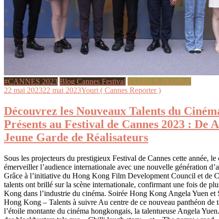
#CANNES 2023
Blog Cannes Festival
STARS & PEOPLE
22 mai 2023
22 mai 2023
Youri ( Cannes Reporter )
Découvrez les Nouveaux Talents du Ciné
Présents au Festival de Cannes 2023 : De A
Jeune Garde de Réalisateurs
Sous les projecteurs du prestigieux Festival de Cannes cette année, l
émerveiller l’audience internationale avec une nouvelle génération d’ar
Grâce à l’initiative du Hong Kong Film Development Council et de 
talents ont brillé sur la scène internationale, confirmant une fois de 
Kong dans l’industrie du cinéma. Soirée Hong Kong Angela Yuen et 
Hong Kong – Talents à suivre Au centre de ce nouveau panthéon de ta
l’étoile montante du cinéma hongkongais, la talentueuse Angela Yuen