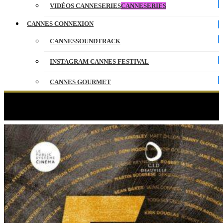
VIDÉOS CANNESERIES
CANNESERIES
CANNES CONNEXION
CANNESSOUNDTRACK
INSTAGRAM CANNES FESTIVAL
CANNES GOURMET
CONTACT
Étiquette :
talents
PARTENAIRES
ENGLISH