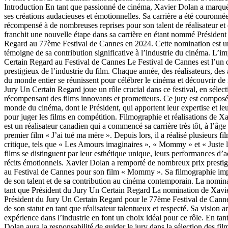
Introduction En tant que passionné de cinéma, Xavier Dolan a marqué 
ses créations audacieuses et émotionnelles. Sa carrière a été couronnée 
récompensé à de nombreuses reprises pour son talent de réalisateur et 
franchit une nouvelle étape dans sa carrière en étant nommé Présiden
Regard au 77ème Festival de Cannes en 2024. Cette nomination est un
témoigne de sa contribution significative à l’industrie du cinéma. L’
Certain Regard au Festival de Cannes Le Festival de Cannes est l’un 
prestigieux de l’industrie du film. Chaque année, des réalisateurs, des 
du monde entier se réunissent pour célébrer le cinéma et découvrir de
Jury Un Certain Regard joue un rôle crucial dans ce festival, en sélect
récompensant des films innovants et prometteurs. Ce jury est composé
monde du cinéma, dont le Président, qui apportent leur expertise et leur
pour juger les films en compétition. Filmographie et réalisations de 
est un réalisateur canadien qui a commencé sa carrière très tôt, à l’âg
premier film « J’ai tué ma mère ». Depuis lors, il a réalisé plusieurs fi
critique, tels que « Les Amours imaginaires », « Mommy » et « Juste 
films se distinguent par leur esthétique unique, leurs performances d’ac
récits émotionnels. Xavier Dolan a remporté de nombreux prix prestigi
au Festival de Cannes pour son film « Mommy ». Sa filmographie im
de son talent et de sa contribution au cinéma contemporain. La nomi
tant que Président du Jury Un Certain Regard La nomination de Xavi
Président du Jury Un Certain Regard pour le 77ème Festival de Canne
de son statut en tant que réalisateur talentueux et respecté. Sa vision a
expérience dans l’industrie en font un choix idéal pour ce rôle. En tan
Dolan aura la responsabilité de guider le jury dans la sélection des fil