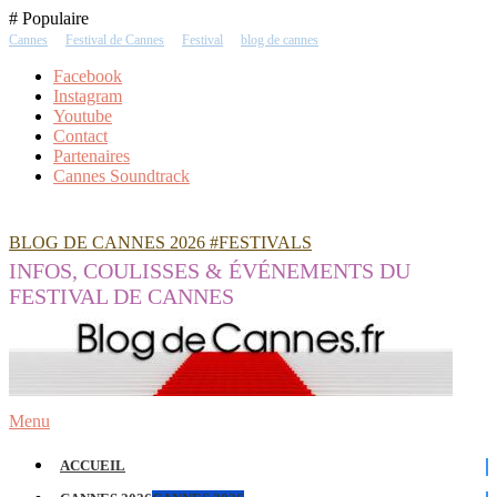
Skip
# Populaire
To
Cannes
Festival de Cannes
Festival
blog de cannes
Content
Facebook
Instagram
Youtube
Contact
Partenaires
Cannes Soundtrack
BLOG DE CANNES 2026 #FESTIVALS
INFOS, COULISSES & ÉVÉNEMENTS DU
FESTIVAL DE CANNES
Menu
ACCUEIL