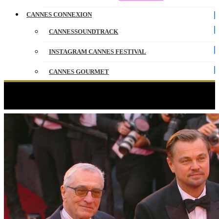
CANNES CONNEXION
CANNESSOUNDTRACK
INSTAGRAM CANNES FESTIVAL
CANNES GOURMET
CONTACT
Étiquette :
Brendan Fraser
PARTENAIRES
ENGLISH