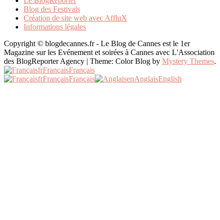
Le BlogReporter
Blog des Festivals
Création de site web avec AffluX
Informations légales
Copyright © blogdecannes.fr - Le Blog de Cannes est le 1er
Magazine sur les Evénement et soirées à Cannes avec L'Association
des BlogReporter Agency
|
Theme: Color Blog by
Mystery Themes
.
fr
Français
Français
fr
Français
Français
en
Anglais
English