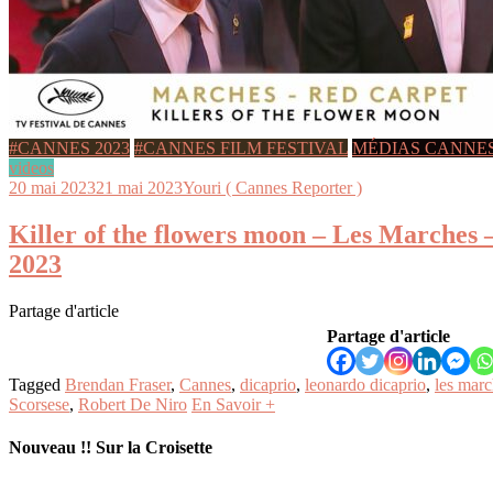
#CANNES 2023
#CANNES FILM FESTIVAL
MÉDIAS CANNE
videos
20 mai 2023
21 mai 2023
Youri ( Cannes Reporter )
Killer of the flowers moon – Les Marches
2023
Partage d'article
Partage d'article
Tagged
Brendan Fraser
,
Cannes
,
dicaprio
,
leonardo dicaprio
,
les mar
Scorsese
,
Robert De Niro
En Savoir +
Nouveau !! Sur la Croisette