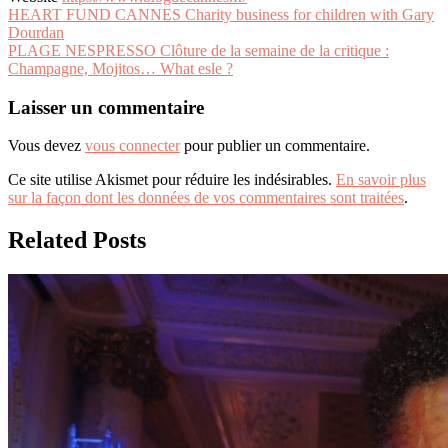
Navigation
HEART FUND CANNES Charity business for children with Gary
Dourdan
de
PLAGE NESPRESSO Clôture de la semaine de la critique :
l’article
Champagne, Mojitos… What esle ?
Laisser un commentaire
Vous devez
vous connecter
pour publier un commentaire.
Ce site utilise Akismet pour réduire les indésirables.
En savoir plus
sur la façon dont les données de vos commentaires sont traitées
.
Related Posts