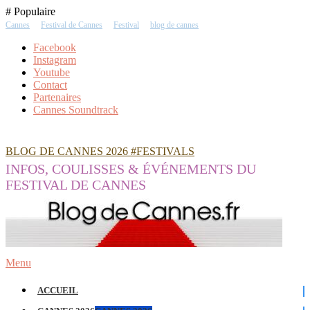
Skip
# Populaire
To
Cannes
Festival de Cannes
Festival
blog de cannes
Content
Facebook
Instagram
Youtube
Contact
Partenaires
Cannes Soundtrack
BLOG DE CANNES 2026 #FESTIVALS
INFOS, COULISSES & ÉVÉNEMENTS DU
FESTIVAL DE CANNES
Menu
ACCUEIL