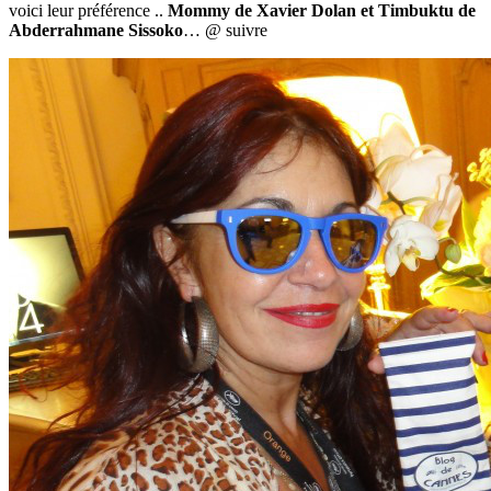
voici leur préférence ..
Mommy de Xavier Dolan et Timbuktu de
Abderrahmane Sissoko
… @ suivre