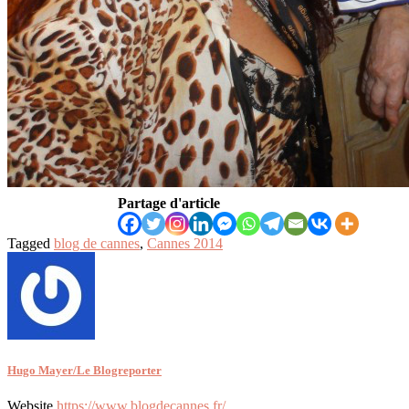
Partage d'article
Tagged
blog de cannes
,
Cannes 2014
Hugo Mayer/Le Blogreporter
Website
https://www.blogdecannes.fr/