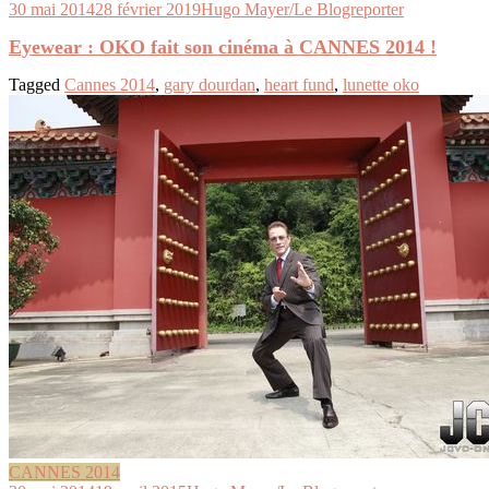
30 mai 2014
28 février 2019
Hugo Mayer/Le Blogreporter
Eyewear : OKO fait son cinéma à CANNES 2014 !
Tagged
Cannes 2014
,
gary dourdan
,
heart fund
,
lunette oko
CANNES 2014