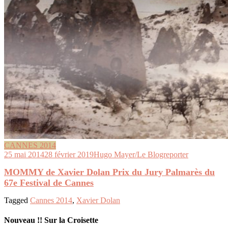
CANNES 2014
25 mai 2014
28 février 2019
Hugo Mayer/Le Blogreporter
MOMMY de Xavier Dolan Prix du Jury Palmarès du
67e Festival de Cannes
Tagged
Cannes 2014
,
Xavier Dolan
Nouveau !! Sur la Croisette