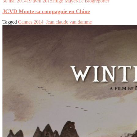
30 mai 2014
19 avril 2015
Hugo Mayer/Le Blogreporter
JCVD Monte sa compagnie en Chine
Tagged
Cannes 2014
,
Jean claude van damme