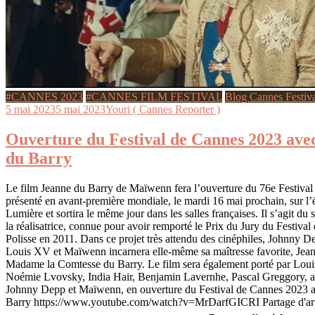
#CANNES 2023
#CANNES FILM FESTIVAL
Blog Cannes Festiv
5 mai 2023
5 mai 2023
Youri ( Cannes Reporter )
Ouverture du Festival de Cannes 2023 avec
du Barry
Le film Jeanne du Barry de Maïwenn fera l’ouverture du 76e Festival 
présenté en avant-première mondiale, le mardi 16 mai prochain, sur l
Lumière et sortira le même jour dans les salles françaises. Il s’agit d
la réalisatrice, connue pour avoir remporté le Prix du Jury du Festival
Polisse en 2011. Dans ce projet très attendu des cinéphiles, Johnny D
Louis XV et Maïwenn incarnera elle-même sa maîtresse favorite, Jean
Madame la Comtesse du Barry. Le film sera également porté par Louis
Noémie Lvovsky, India Hair, Benjamin Lavernhe, Pascal Greggory, a
Johnny Depp et Maïwenn, en ouverture du Festival de Cannes 2023 a
Barry https://www.youtube.com/watch?v=MrDarfGICRI Partage d'art