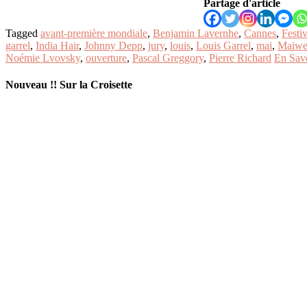
Partage d'article
Tagged
avant-première mondiale
,
Benjamin Lavernhe
,
Cannes
,
Festiv
garrel
,
India Hair
,
Johnny Depp
,
jury
,
louis
,
Louis Garrel
,
mai
,
Maiwe
Noémie Lvovsky
,
ouverture
,
Pascal Greggory
,
Pierre Richard
En Sav
Nouveau !! Sur la Croisette