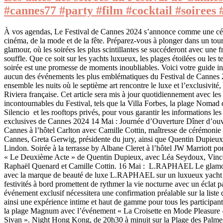
#cannes77 #party #film #cocktail #soirees 
À vos agendas, Le Festival de Cannes 2024 s’annonce comme une cél
cinéma, de la mode et de la fête. Préparez-vous à plonger dans un tourb
glamour, où les soirées les plus scintillantes se succéderont avec une f
souffle. Que ce soit sur les yachts luxueux, les plages étoilées ou les 
soirée est une promesse de moments inoubliables. Voici votre guide in
aucun des événements les plus emblématiques du Festival de Cannes 
ensemble les nuits où le septième art rencontre le luxe et l’exclusivité, 
Riviera française. Cet article sera mis à jour quotidiennement avec les 
incontournables du Festival, tels que la Villa Forbes, la plage Nomad 
Silencio et les rooftops privés, pour vous garantir les informations les 
exclusives de Cannes 2024 14 Mai : Journée d’Ouverture Dîner d’ouve
Cannes à l’hôtel Carlton avec Camille Cottin, maîtresse de cérémonie 
Cannes, Greta Gerwig, présidente du jury, ainsi que Quentin Dupieu
Lindon. Soirée à la terrasse by Albane Cleret à l’hôtel JW Marriott po
« Le Deuxième Acte » de Quentin Dupieux, avec Léa Seydoux, Vince
Raphaël Quenard et Camille Cottin. 16 Mai : L.RAPHAEL Le glamou
avec la marque de beauté de luxe L.RAPHAEL sur un luxueux yacht 
festivités à bord promettent de rythmer la vie nocturne avec un éclat pa
événement exclusif nécessitera une confirmation préalable sur la liste 
ainsi une expérience intime et haut de gamme pour tous les participa
la plage Magnum avec l’événement « La Croisette en Mode Pleasur
Sivan ». Night Hong Kong, de 20h30 à minuit sur la Plage des Palme