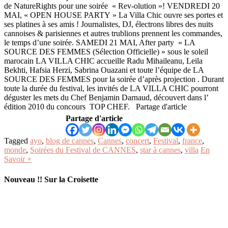
de NatureRights pour une soirée « Rev-olution »! VENDREDI 20
MAI, « OPEN HOUSE PARTY » La Villa Chic ouvre ses portes et
ses platines à ses amis ! Journalistes, DJ, électrons libres des nuits
cannoises & parisiennes et autres trublions prennent les commandes,
le temps d’une soirée. SAMEDI 21 MAI, After party « LA
SOURCE DES FEMMES (Sélection Officielle) » sous le soleil
marocain LA VILLA CHIC accueille Radu Mihaileanu, Leila
Bekhti, Hafsia Herzi, Sabrina Ouazani et toute l’équipe de LA
SOURCE DES FEMMES pour la soirée d’après projection . Durant
toute la durée du festival, les invités de LA VILLA CHIC pourront
déguster les mets du Chef Benjamin Darnaud, découvert dans l’
édition 2010 du concours TOP CHEF. Partage d'article
Partage d'article
Tagged
ayo
,
blog de cannes
,
Cannes
,
concert
,
Festival
,
france
,
monde
,
Soirées du Festival de CANNES
,
star à cannes
,
villa
En
Savoir +
Nouveau !! Sur la Croisette