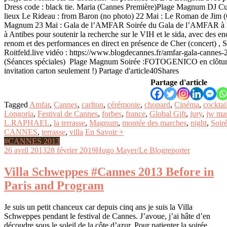
Dress code : black tie. Maria (Cannes Première)Plage Magnum DJ Cut
lieux Le Rideau : from Baron (no photo) 22 Mai : Le Roman de Jim 
Magnum 23 Mai : Gala de l’AMFAR Soirée du Gala de l’AMFAR à l
à Antibes pour soutenir la recherche sur le VIH et le sida, avec des e
renom et des performances en direct en présence de Cher (concert) , 
Roitfeld.live vidéo : https://www.blogdecannes.fr/amfar-gala-cannes
(Séances spéciales) Plage Magnum Soirée :FOTOGENICO en clôtur
invitation carton seulement !) Partage d'article40Shares
Partage d'article
Tagged
Amfar
,
Cannes
,
carlton
,
cérémonie
,
chopard
,
Cinéma
,
cocktai
Longoria
,
Festival de Cannes
,
forbes
,
france
,
Global Gift
,
jury
,
jw mar
L.RAPHAEL
,
la terrasse
,
Magnum
,
montée des marches
,
night
,
Soiré
CANNES
,
terrasse
,
villa
En Savoir +
#CANNES 2013
26 avril 2013
28 février 2019
Hugo Mayer/Le Blogreporter
Villa Schweppes #Cannes 2013 Before in
Paris and Program
Je suis un petit chanceux car depuis cinq ans je suis la Villa
Schweppes pendant le festival de Cannes. J’avoue, j’ai hâte d’en
découdre sous le soleil de la côte d’azur. Pour patienter la soirée