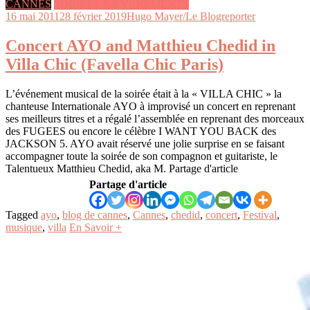
CANNES
SOIRÉES & ÉVÉNEMENTS
16 mai 2011
28 février 2019
Hugo Mayer/Le Blogreporter
Concert AYO and Matthieu Chedid in
Villa Chic (Favella Chic Paris)
L’événement musical de la soirée était à la « VILLA CHIC » la
chanteuse Internationale AYO à improvisé un concert en reprenant
ses meilleurs titres et a régalé l’assemblée en reprenant des morceaux
des FUGEES ou encore le célèbre I WANT YOU BACK des
JACKSON 5. AYO avait réservé une jolie surprise en se faisant
accompagner toute la soirée de son compagnon et guitariste, le
Talentueux Matthieu Chedid, aka M. Partage d'article
Partage d'article
Tagged
ayo
,
blog de cannes
,
Cannes
,
chedid
,
concert
,
Festival
,
musique
,
villa
En Savoir +