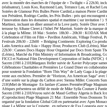
avec la montée des marches de l’équipe de « Twilight » à 22h30, inc
(réalisateur), Louis Koo, Raymond Lam, Terrance Lau, et Rachel Leun
Soirées de Glamour Prix Bulles Pierre CardinLa maison Pierre Cardin 
son Président, Rodrigo Cardin, les Prix Bulles : prix qui encouragent
l’innovation dans les domaines spatial et maritime ( sur invitation ! 
Martinez, incluant un dîner annuel et la Love party. Soirée Dior ave
terrasse by Albane Cleret à l’hôtel JW Marriott. Soirée de la marque
à la plage la Môme. 18 Mai : Soirées 18h30 – 20h30 : KODAK Moti
Celebration of Film on Film » Pavillon Américain, Village Festival, Pa
Festivals 20h30 – 22h00 « Bridging Continents: Exploring Co-prod
Latin America and Asia » Happy Hour, Producers Club (Lérins), Ma
22h30 : Cannes Docs Happy Hour Organisé par Docs from Spain Th
(Lérins), Marché du Film Ministry of Information & Broadcasting, G
FICCI et National Film Development Corporation of India (NFDC) C
Sacem (19H à 21H)Margaux Heller suivie de Xavier Polycarpe samed
Célébrations Charitables et Premières Le Grand Diner en collaborati
pour soutenir la Fondation “Born This Way” de Lady Gaga à la plage
vente aux enchères. Première de “Horizon, An American Saga” avec K
d’une soirée sur la plage du Carlton avec Sienna Miller. Concerts Su
21H)Miel de Montagne En fanfare (Cannes Première)Plage Magnum
Afriques présentera un défilé de mode de Mike Sylla Couture à Pantie
Sacem (19H à 21H)Voyou suivi de Maud Geffray Algeria is Back Icon
(Coproduction) Plage Magnum 21 Mai : Ensemble Nous Donnons To
organisé par la fondation Global Gift en partenariat avec Apm Monaco
plage La Môme sur la Croisette. en présence de Eva Longoria avec p