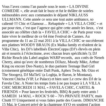
Vous l’avez connu l’an passée sous le nom « LA DIVINE
COMEDIE », elle avait fait le buzz et fut le théâtre de soirées
mémorables avec aux commandes le déjanté NIKLAUSS
ULLMANN. Cette année ce sera une tout autre ambiance, so
calienté !!! Chic et Glamour… Rebaptisée « LA VILLA CHIC » et
par pour rien, c’est que l’agence qui gère cette année les lieux, s’est
associée au célèbre club la « FAVELA CHIC » de Paris pour vous
faire vivre le meilleur de ce 64 ème Festival de Cannes. Au
programme du 11 au 22 mai 2011 à la VILLA CHIC se succèderont
aux platines WOODY BRAUN (Ex Malka family et résident de la
Villa Chic), les DJ’s labellisés ÉlectroCoppa (DJ’s élevés en plein
air et nourris à l’éclectisme, avec chacun leurs spécificités !); DJ
Richie Reach (du Label anglais WARP records, aux cotés de Neneh
Cherry, ainsi qu’avec de nombreux DJJazz, Moody Mike, Arthur
King ou encore Dee-Nasty), le duo parisien Teenage Bad Girl
(croisement génétique entre Daft Punk, Aphex Twin, Mr. Oizo et
The Stooges), DJ MaTieU (a Loghja, le Baron, le Montana),
Vincent Chicha (VIP, Le Palace) et bien sure Le crew des DJ de la
Favela Chic. A Noter les temps forts à ne pas louper à LA VILLA
CHIC MERCREDI 11 MAI, « FAVELA CHIC, CARTEL &
FRIENDS » Pour lancer les festivités, BBQ & party entre amis !
SAMEDI 14 MAI, « ROCK’S 60 – 70’s PRIVATE PARTY, mais
Chuttt !!! Uniquement si vous faites partie des Guests. DIMANCHE
15 Mai, le Concert privé de la chanteuse AYO en soutient l’action