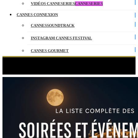
VIDÉOS CANNESERIES
CANNESERIES
CANNES CONNEXION
CANNESSOUNDTRACK
INSTAGRAM CANNES FESTIVAL
CANNES GOURMET
CONTACT
Étiquette :
villa
PARTENAIRES
ENGLISH