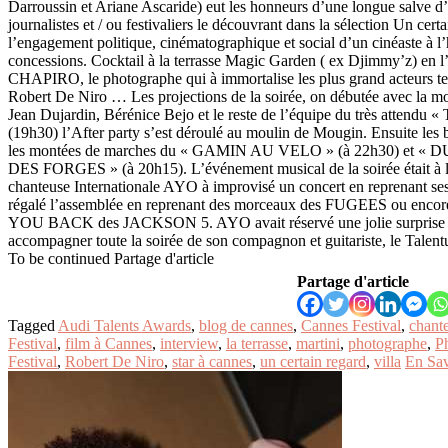
Darroussin et Ariane Ascaride) eut les honneurs d’une longue salve d
journalistes et / ou festivaliers le découvrant dans la sélection Un certa
l’engagement politique, cinématographique et social d’un cinéaste à l
concessions. Cocktail à la terrasse Magic Garden ( ex Djimmy’z) 
CHAPIRO, le photographe qui à immortalise les plus grand acteurs t
Robert De Niro … Les projections de la soirée, on débutée avec la m
Jean Dujardin, Bérénice Bejo et le reste de l’équipe du très attend
(19h30) l’After party s’est déroulé au moulin de Mougin. Ensuite les 
les montées de marches du « GAMIN AU VELO » (à 22h30) et 
DES FORGES » (à 20h15). L’événement musical de la soirée était à
chanteuse Internationale AYO à improvisé un concert en reprenant ses m
régalé l’assemblée en reprenant des morceaux des FUGEES ou encor
YOU BACK des JACKSON 5. AYO avait réservé une jolie surprise e
accompagner toute la soirée de son compagnon et guitariste, le Tal
To be continued Partage d'article
Partage d'article
Tagged
Audi Talents Awards
,
blog de cannes
,
Cannes Festival
,
chant
Festival
,
film à Cannes
,
interview
,
la terrasse
,
martini
,
photographe
,
P
Festival
,
Robert De Niro
,
star à cannes
,
un certain regard
,
villa
En Sav