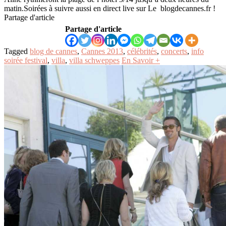
matin.Soirées à suivre aussi en direct live sur Le blogdecannes.fr !
Partage d'article
Partage d'article
Tagged
blog de cannes
,
Cannes 2013
,
célébrités
,
concerts
,
info
soirée festival
,
villa
,
villa schweppes
En Savoir +