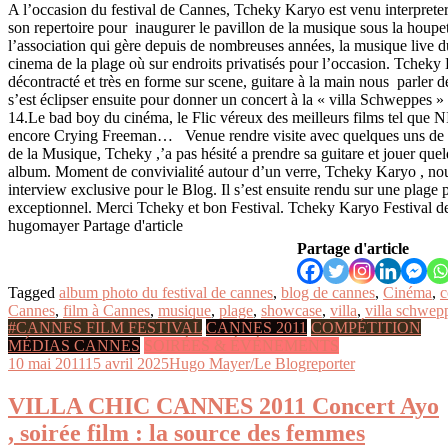
A l’occasion du festival de Cannes, Tcheky Karyo est venu interprete
son repertoire pour inaugurer le pavillon de la musique sous la houpet
l’association qui gère depuis de nombreuses années, la musique live du
cinema de la plage où sur endroits privatisés pour l’occasion. Tcheky 
décontracté et très en forme sur scene, guitare à la main nous parler d
s’est éclipser ensuite pour donner un concert à la « villa Schweppes » l
14.Le bad boy du cinéma, le Flic véreux des meilleurs films tel 
encore Crying Freeman… Venue rendre visite avec quelques uns de s
de la Musique, Tcheky ,’a pas hésité a prendre sa guitare et jouer quel
album. Moment de convivialité autour d’un verre, Tcheky Karyo , no
interview exclusive pour le Blog. Il s’est ensuite rendu sur une plage
exceptionnel. Merci Tcheky et bon Festival. Tcheky Karyo Festival 
hugomayer Partage d'article
Partage d'article
Tagged
album photo du festival de cannes
,
blog de cannes
,
Cinéma
,
c
Cannes
,
film à Cannes
,
musique
,
plage
,
showcase
,
villa
,
villa schwep
#CANNES FILM FESTIVAL
CANNES 2011
COMPÉTITION
MÉDIAS CANNES
SOIRÉES & ÉVÉNEMENTS
10 mai 2011
15 avril 2025
Hugo Mayer/Le Blogreporter
VILLA CHIC CANNES 2011 Concert Ayo
, soirée film : la source des femmes