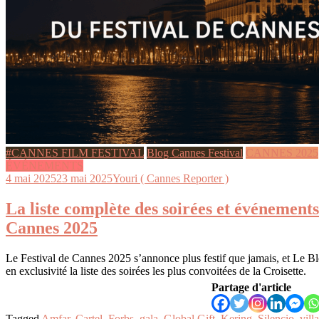
#CANNES FILM FESTIVAL
Blog Cannes Festival
CANNES 2025
ÉVÉNEMENTS
4 mai 2025
23 mai 2025
Youri ( Cannes Reporter )
La liste complète des soirées et événements
Cannes 2025
Le Festival de Cannes 2025 s’annonce plus festif que jamais, et Le B
en exclusivité la liste des soirées les plus convoitées de la Croisette.
Partage d'article
Tagged
Amfar
,
Cartel
,
Forbs
,
gala
,
Global Gift
,
Kering
,
Silencio
,
villa