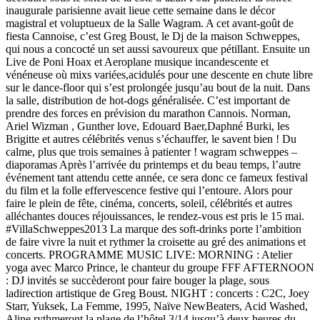
inaugurale parisienne avait lieue cette semaine dans le décor
magistral et voluptueux de la Salle Wagram. A cet avant-goût de
fiesta Cannoise, c’est Greg Boust, le Dj de la maison Schweppes,
qui nous a concocté un set aussi savoureux que pétillant. Ensuite un
Live de Poni Hoax et Aeroplane musique incandescente et
vénéneuse où mixs variées,acidulés pour une descente en chute libre
sur le dance-floor qui s’est prolongée jusqu’au bout de la nuit. Dans
la salle, distribution de hot-dogs généralisée. C’est important de
prendre des forces en prévision du marathon Cannois. Norman,
Ariel Wizman , Gunther love, Edouard Baer,Daphné Burki, les
Brigitte et autres célébrités venus s’échauffer, le savent bien ! Du
calme, plus que trois semaines à patienter ! wagram schweppes –
diaporamas Après l’arrivée du printemps et du beau temps, l’autre
événement tant attendu cette année, ce sera donc ce fameux festival
du film et la folle effervescence festive qui l’entoure. Alors pour
faire le plein de fête, cinéma, concerts, soleil, célébrités et autres
alléchantes douces réjouissances, le rendez-vous est pris le 15 mai.
#VillaSchweppes2013 La marque des soft-drinks porte l’ambition
de faire vivre la nuit et rythmer la croisette au gré des animations et
concerts. PROGRAMME MUSIC LIVE: MORNING : Atelier
yoga avec Marco Prince, le chanteur du groupe FFF AFTERNOON
: DJ invités se succèderont pour faire bouger la plage, sous
ladirection artistique de Greg Boust. NIGHT : concerts : C2C, Joey
Starr, Yuksek, La Femme, 1995, Naïve NewBeaters, Acid Washed,
Aline rythmeront la plage de l’hôtel 3/14 jusqu’à deux heures du