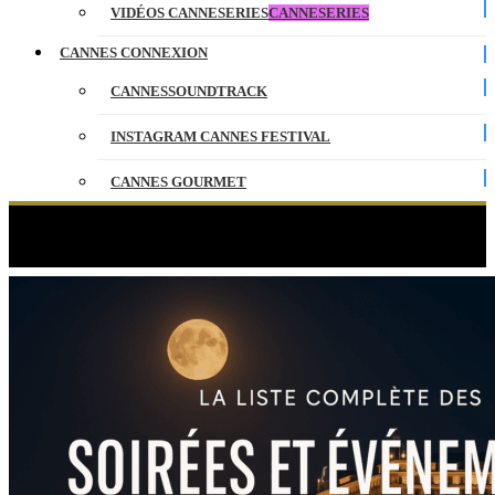
VIDÉOS CANNESERIES
CANNESERIES
CANNES CONNEXION
CANNESSOUNDTRACK
INSTAGRAM CANNES FESTIVAL
CANNES GOURMET
CONTACT
Étiquette :
gala
PARTENAIRES
ENGLISH