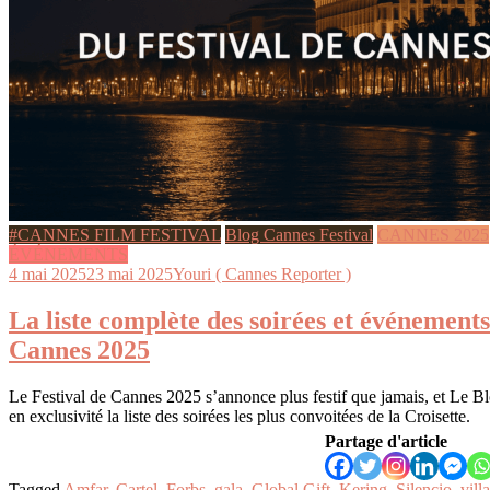
#CANNES FILM FESTIVAL
Blog Cannes Festival
CANNES 2025
ÉVÉNEMENTS
4 mai 2025
23 mai 2025
Youri ( Cannes Reporter )
La liste complète des soirées et événements
Cannes 2025
Le Festival de Cannes 2025 s’annonce plus festif que jamais, et Le B
en exclusivité la liste des soirées les plus convoitées de la Croisette.
Partage d'article
Tagged
Amfar
,
Cartel
,
Forbs
,
gala
,
Global Gift
,
Kering
,
Silencio
,
villa