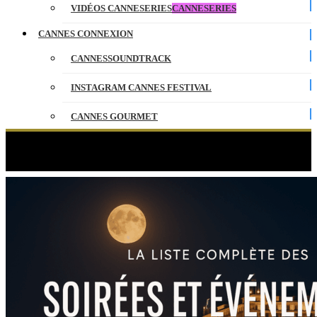
VIDÉOS CANNESERIES
CANNESERIES
CANNES CONNEXION
CANNESSOUNDTRACK
INSTAGRAM CANNES FESTIVAL
CANNES GOURMET
CONTACT
Étiquette :
Cartel
PARTENAIRES
ENGLISH