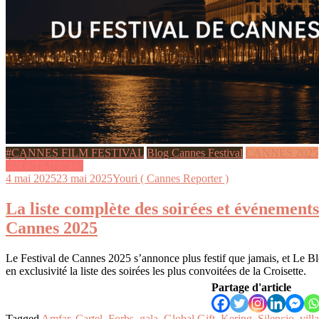
#CANNES FILM FESTIVAL
Blog Cannes Festival
CANNES 2025
ÉVÉNEMENTS
4 mai 2025
23 mai 2025
Youri ( Cannes Reporter )
La liste complète des soirées et événements
Cannes 2025
Le Festival de Cannes 2025 s’annonce plus festif que jamais, et Le B
en exclusivité la liste des soirées les plus convoitées de la Croisette.
Partage d'article
Tagged
Amfar
,
Cartel
,
Forbs
,
gala
,
Global Gift
,
Kering
,
Silencio
,
villa