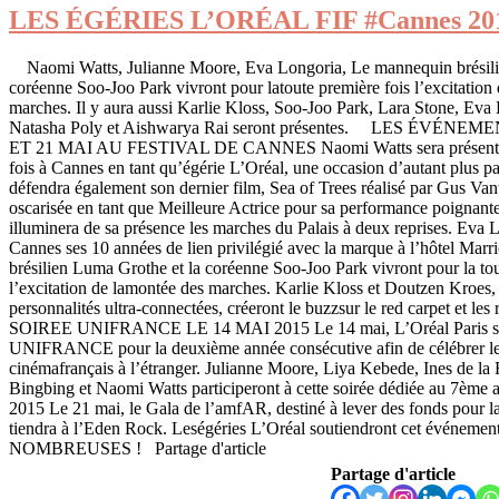
LES ÉGÉRIES L’ORÉAL FIF #Cannes 20
Naomi Watts, Julianne Moore, Eva Longoria, Le mannequin brésili
coréenne Soo-Joo Park vivront pour latoute première fois l’excitation
marches. Il y aura aussi Karlie Kloss, Soo-Joo Park, Lara Stone, Eva
Natasha Poly et Aishwarya Rai seront présentes. LES ÉVÉN
ET 21 MAI AU FESTIVAL DE CANNES Naomi Watts sera présente p
fois à Cannes en tant qu’égérie L’Oréal, une occasion d’autant plus par
défendra également son dernier film, Sea of Trees réalisé par Gus Van
oscarisée en tant que Meilleure Actrice pour sa performance poignante 
illuminera de sa présence les marches du Palais à deux reprises. Eva L
Cannes ses 10 années de lien privilégié avec la marque à l’hôtel Marr
brésilien Luma Grothe et la coréenne Soo-Joo Park vivront pour la tou
l’excitation de lamontée des marches. Karlie Kloss et Doutzen Kroes, 
personnalités ultra-connectées, créeront le buzzsur le red carpet et les
SOIREE UNIFRANCE LE 14 MAI 2015 Le 14 mai, L’Oréal Paris s’a
UNIFRANCE pour la deuxième année consécutive afin de célébrer le
cinémafrançais à l’étranger. Julianne Moore, Liya Kebede, Ines de la
Bingbing et Naomi Watts participeront à cette soirée dédiée au 7èm
2015 Le 21 mai, le Gala de l’amfAR, destiné à lever des fonds pour la
tiendra à l’Eden Rock. Leségéries L’Oréal soutiendront cet événe
NOMBREUSES ! Partage d'article
Partage d'article