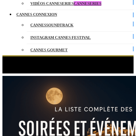
VIDÉOS CANNESERIES
CANNESERIES
CANNES CONNEXION
CANNESSOUNDTRACK
INSTAGRAM CANNES FESTIVAL
CANNES GOURMET
CONTACT
Étiquette :
Amfar
PARTENAIRES
ENGLISH