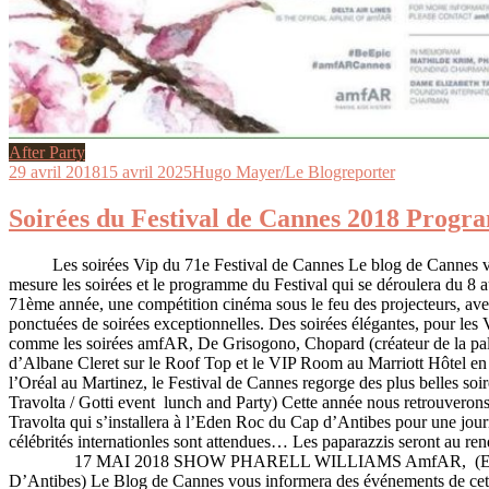
After Party
29 avril 2018
15 avril 2025
Hugo Mayer/Le Blogreporter
Soirées du Festival de Cannes 2018 Prog
Les soirées Vip du 71e Festival de Cannes Le blog de Cannes vo
mesure les soirées et le programme du Festival qui se déroulera du 8
71ème année, une compétition cinéma sous le feu des projecteurs, ave
ponctuées de soirées exceptionnelles. Des soirées élégantes, pour les
comme les soirées amfAR, De Grisogono, Chopard (créateur de la palm
d’Albane Cleret sur le Roof Top et le VIP Room au Marriott Hôtel en 
l’Oréal au Martinez, le Festival de Cannes regorge des plus belles soi
Travolta / Gotti event lunch and Party) Cette année nous retrouverons
Travolta qui s’installera à l’Eden Roc du Cap d’Antibes pour une jour
célébrités internationles sont attendues… Les paparazzis seront au ren
17 MAI 2018 SHOW PHARELL WILLIAMS AmfAR, (Ede
D’Antibes) Le Blog de Cannes vous informera des événements de cett