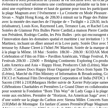
événement exclusif nécessitera une confirmation préalable sur la liste 
ainsi une expérience intime et haut de gamme pour tous les participa
la plage Magnum avec l’événement « La Croisette en Mode Pleasur
Sivan ». Night Hong Kong, de 20h30 à minuit sur la Plage des Palme
avec la montée des marches de l’équipe de « Twilight » à 22h30, inc
(réalisateur), Louis Koo, Raymond Lam, Terrance Lau, et Rachel Leun
Soirées de Glamour Prix Bulles Pierre CardinLa maison Pierre Cardin 
son Président, Rodrigo Cardin, les Prix Bulles : prix qui encouragent
l’innovation dans les domaines spatial et maritime ( sur invitation ! 
Martinez, incluant un dîner annuel et la Love party. Soirée Dior ave
terrasse by Albane Cleret à l’hôtel JW Marriott. Soirée de la marque
à la plage la Môme. 18 Mai : Soirées 18h30 – 20h30 : KODAK Moti
Celebration of Film on Film » Pavillon Américain, Village Festival, Pa
Festivals 20h30 – 22h00 « Bridging Continents: Exploring Co-prod
Latin America and Asia » Happy Hour, Producers Club (Lérins), Ma
22h30 : Cannes Docs Happy Hour Organisé par Docs from Spain Th
(Lérins), Marché du Film Ministry of Information & Broadcasting, G
FICCI et National Film Development Corporation of India (NFDC) C
Sacem (19H à 21H)Margaux Heller suivie de Xavier Polycarpe samed
Célébrations Charitables et Premières Le Grand Diner en collaborati
pour soutenir la Fondation “Born This Way” de Lady Gaga à la plage
vente aux enchères. Première de “Horizon, An American Saga” avec K
d’une soirée sur la plage du Carlton avec Sienna Miller. Concerts Su
21H)Miel de Montagne En fanfare (Cannes Première)Plage Magnum