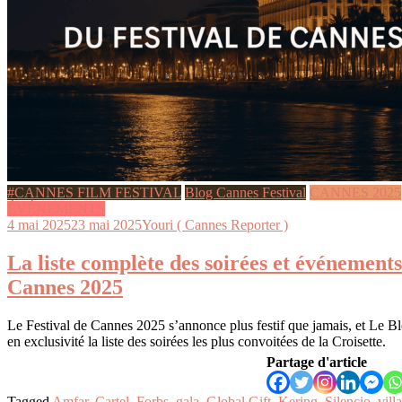
#CANNES FILM FESTIVAL
Blog Cannes Festival
CANNES 2025
ÉVÉNEMENTS
4 mai 2025
23 mai 2025
Youri ( Cannes Reporter )
La liste complète des soirées et événements
Cannes 2025
Le Festival de Cannes 2025 s’annonce plus festif que jamais, et Le B
en exclusivité la liste des soirées les plus convoitées de la Croisette.
Partage d'article
Tagged
Amfar
,
Cartel
,
Forbs
,
gala
,
Global Gift
,
Kering
,
Silencio
,
villa