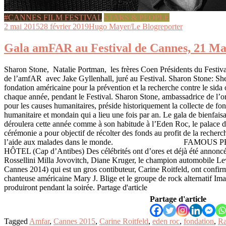
#CANNES FILM FESTIVAL
STARS & PEOPLE
2 mai 2015
28 février 2019
Hugo Mayer/Le Blogreporter
Gala amFAR au Festival de Cannes, 21 Ma
Sharon Stone, Natalie Portman, les frères Coen Présidents du Festival
de l’amfAR avec Jake Gyllenhall, juré au Festival. Sharon Stone: Sh
fondation américaine pour la prévention et la recherche contre le sida
chaque année, pendant le Festival. Sharon Stone, ambassadrice de l’o
pour les causes humanitaires, préside historiquement la collecte de fo
humanitaire et mondain qui a lieu une fois par an. Le gala de bienfai
déroulera cette année comme à son habitude à l’Eden Roc, le palace 
cérémonie a pour objectif de récolter des fonds au profit de la recherch
l’aide aux malades dans le monde. FAMOUS PE
HÔTEL (Cap d’Antibes) Des célébrités ont d’ores et déjà été annoncée
Rossellini Milla Jovovitch, Diane Kruger, le champion automobile L
Cannes 2014) qui est un gros contibuteur, Carine Roitfeld, ont confirm
chanteuse américaine Mary J. Blige et le groupe de rock alternatif Im
produiront pendant la soirée. Partage d'article
Partage d'article
Tagged
Amfar
,
Cannes 2015
,
Carine Roitfeld
,
eden roc
,
fondation
,
Ra