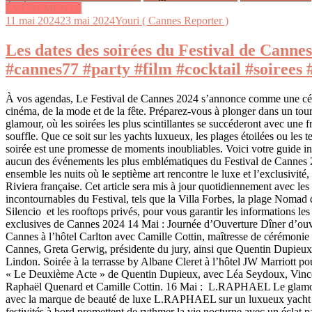
ÉVÉNEMENTS
11 mai 2024
23 mai 2024
Youri ( Cannes Reporter )
Les dates des soirées du Festival de Canne
#cannes77 #party #film #cocktail #soirees 
À vos agendas, Le Festival de Cannes 2024 s’annonce comme une cél
cinéma, de la mode et de la fête. Préparez-vous à plonger dans un tourb
glamour, où les soirées les plus scintillantes se succéderont avec une f
souffle. Que ce soit sur les yachts luxueux, les plages étoilées ou les 
soirée est une promesse de moments inoubliables. Voici votre guide in
aucun des événements les plus emblématiques du Festival de Cannes 
ensemble les nuits où le septième art rencontre le luxe et l’exclusivité, 
Riviera française. Cet article sera mis à jour quotidiennement avec les 
incontournables du Festival, tels que la Villa Forbes, la plage Nomad 
Silencio et les rooftops privés, pour vous garantir les informations les 
exclusives de Cannes 2024 14 Mai : Journée d’Ouverture Dîner d’ouve
Cannes à l’hôtel Carlton avec Camille Cottin, maîtresse de cérémonie 
Cannes, Greta Gerwig, présidente du jury, ainsi que Quentin Dupieu
Lindon. Soirée à la terrasse by Albane Cleret à l’hôtel JW Marriott po
« Le Deuxième Acte » de Quentin Dupieux, avec Léa Seydoux, Vince
Raphaël Quenard et Camille Cottin. 16 Mai : L.RAPHAEL Le glamou
avec la marque de beauté de luxe L.RAPHAEL sur un luxueux yacht 
festivités à bord promettent de rythmer la vie nocturne avec un éclat pa