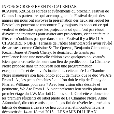
INFOS/ SOIREES/ EVENTS / CALENDAR
#CANNES2015Les soirées et évènements du prochain Festival de
Cannes Les partenaires qui accompagnent le Festival depuis des
années qui nous ont envoyés la présentation des lieux sur lequel les
Festivaliers pourront se rencontrer. Il y toujours les spots où ce qui
veulent se detendre après les projections où qui n’ont pas réussi
d’avoir une invtations pour assiter aux projections, viennent faire la
fête, car n’oublions pas que dans le mot Festival il y a fête ! LA
CHAMBRE NOIRE Terrasse de l’hôtel Marriott Après avoir révélé
des artistes comme Christine & The Queens, Benjamin Clementine,
Keziah Jones et Neneh Cherry; le dénicheur de talents par
excellence lance une nouvelle édition avec quelques nouveautés.
Bien que la croisette demeure son lieu de prédilection, La Chambre
Noire propose dans un nouveau lieu une programmation
exceptionnelle et des invités inattendus. cette année La Chambre
Noire inaugurera son label photo et qui de mieux que le duo We Are
From L.A., les petits frenchies à qui l’on doit le clip de Happy de
Pharrell Williams pour cela ? Avec leur vision ultra décalée et
pertinente, We Are From L.A. vont présenter leur studio photo au
premier étage du J.W. Marriott Cannes sur la Croisette et donc être
les premiers résidents du label photo de La Chambre Noire. Aline
Afanoukoé, directrice artistique n’a pas fini de révéler les prochains
talents de demain à travers ce lieu convivial et incontournable; à
découvrir du 14 au 18 mai 2015. LES AMIS DU LIBAN