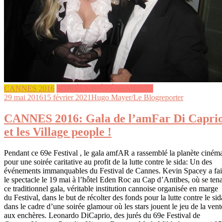
CANNES 2016
SOIRÉES & ÉVÉNEMENTS
29 mai 2016
15 février 2021
Hugo Mayer/Le Blogreporter
CANNES 2016: Gala de l’amFar Di Capri
et les Village people !
Pendant ce 69e Festival , le gala amfAR a rassemblé la planète ciném
pour une soirée caritative au profit de la lutte contre le sida: Un des
événements immanquables du Festival de Cannes. Kevin Spacey a fai
le spectacle le 19 mai à l’hôtel Eden Roc au Cap d’Antibes, où se tena
ce traditionnel gala, véritable institution cannoise organisée en marge
du Festival, dans le but de récolter des fonds pour la lutte contre le sid
dans le cadre d’une soirée glamour où les stars jouent le jeu de la vent
aux enchères. Leonardo DiCaprio, des jurés du 69e Festival de