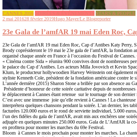
CANNES 2016
SOIRÉES & ÉVÉNEMENTS
STARS & PEOPLE
2 mai 2016
28 février 2019
Hugo Mayer/Le Blogreporter
23e Gala de l’amfAR 19 mai Eden Roc, Ca
23e Gala de l’amfAR 19 mai Eden Roc, Cap d’Antibes Katy Perry, S
Brody coprésideront le 19 mai le 23e gala de l’amfAR, la fondation am
organisé chaque année en France à l’occasion du Festival de Cannes.
« Cinéma contre Sida » réunira 900 convives dont de nombreuses pers
le palace du Cap d’Antibes. Les acteurs Milla Jovovich et Kevin Spac
Klum, le producteur hollywoodien Harvey Weinstein ont également ré
styliste Kenneth Cole, président de la fondation américaine contre le s
L’année dernière (2015) Sharon Stone a brillée par son absence au G
Présidente d’honneur de cette soirée caritative depuis de nombreuses 
le déplacement à Cannes étant retenue sur le tournage de son dernier 
C’est avec une immense joie qu’elle revient à Cannes ! La chanteuse
interprétera quelques chansons pendant la soirée. L’an dernier, les tabl
facturées 120.000 euros et le rond de serviette individuel, 5.000 euro
l’un des fidèles du gala de l’amfAR, avait mis aux enchères une soir
adjugée en quelques minutes 250.000 euros. Gala de L’AmfAR la co-
en profitera pour monter les marches du 69e Festival. 
Bloom à Cannes le mois prochain pour monter les marches. La chante