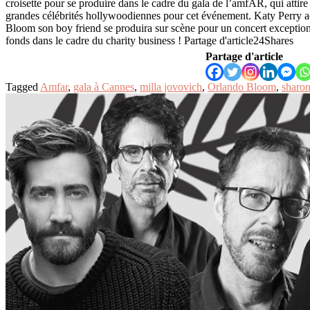
croisette pour se produire dans le cadre du gala de l’amfAR, qui attir
grandes célébrités hollywoodiennes pour cet événement. Katy Perry
Bloom son boy friend se produira sur scène pour un concert exceptionn
fonds dans le cadre du charity business ! Partage d'article24Shares
Partage d'article
Tagged
Amfar
,
gala à Cannes
,
milla jovovich
,
Orlando Bloom
,
sharon