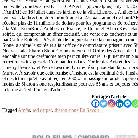
covid-19… Sensation au @Festival_Cannes : Sharon Stone est arriv
pic.twitter.com/DsIsToxBCJ — CANAL+ (@canalplus) July 14, 202
l’AmfAR ce 16 juillet dans les jardins de la villa Eilenroc à Antibes Le 
tenu sous la direction de Sharon Stone Le 27e gala annuel de l’amfA
récolter plus de 11 millions de dollars pour les programmes de recher
à la Villa EilenRoc à Antibes, en France, le 16 juillet. Alicia Keys était
soirée, qui comprenait un dîner exclusif, une vente aux enchères et u
par Carine Roitfeld. Présidente de longue date de la campagne mond
Stone, a animé la soirée et a fait office de commissaire-priseur avec 
Nedvetskaia. Sharon Stone Commandeur de l’Ordre des Arts et des Let
enchaîné sur une cérémonie bien particulière car le 16 juillet matin Sh
remettre les insignes de Commandeur dans l’Ordre des Arts et des Le
Thierry Frémaux et Pierre Lescure. Un invité surprise était là pour la s
Murray. À savoir que cette remise d’insigne est la continuité de l’insig
et des lettres qu’elle avait reçu en 2005.. un passage au grade supérieu
moins de Sharon stone resplendissante pour ces 65 ans et toujours très
la larme à l’œil. Partage d'article
Partage d'article
Tagged
Amfar
,
red carpet
,
sharon stone
En Savoir +