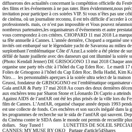
diffuserons des actualités concernant la compétition officielle du Fes
des films et les événements à ne pas rater. Bien évidemment,nous préc
invitation pour participer à ces soirées VIP. Si vous n’êtes pas une cél
de cinéma, où un journaliste reconnu, il est très difficile d’acceder à
professionnels. mais, ce n’est pas impossible et Vous pouvez néanmoin
nombreux partenaires,les organisateurs d’événements et autre prestata
vous correspondez à ces critères. CHOPARD 11 mai 2018 La marque 
sa fête annuelle à Cannes. L’année dernière, Chopard a organisé une 
invités ont embarqué sur le légendaire yacht de Savarona au milieu de
surplombant l’emblématique Côte d’Azur.La soirée a été pleine de sur
défilé de haute joaillerie avec des danseurs qui ont illuminé la soirée 
(Photo: Kendall Jenner) DE GRISOGONO 13 mai 2018 Chaque année
organise une party très chic à l’hôtel du Cap Eden Roc. Le mardi 17 m
Folies de Grisogono à l’hôtel du Cap Eden Roc. Bella Hadid, Kim Ka
Niro… les personnalités aperçues à la soirée ultra select de la maison
Gruosi, fondateur de GRISOGONO est l’emblématique organisateur
Gala amfAR & Party 17 mai 2018 Au cours des deux dernières décennie
aux enchères tenu par Sharon Stone et Léonardo Di Caprio a atteind
Against AIDS de l’amfAR ont été les plus prisés de la ville lors du Fes
film de Cannes. L’AmfAR, organisé chaque année depuis 1993 pendan
est une collecte de fonds. Ces enchères et son succès inégalé dans la 
les programmes de recherche sur le sida de l’amfAR qui sauvent. Dep
du Cinéma contre le SIDA dans le monde ont permis de recueillir plus
dollars. Stay Tuned ! LUNETTES DE SOLEIL SPECIAL
CANNES: MY MUSE BY OKO Partage d'article54Shares