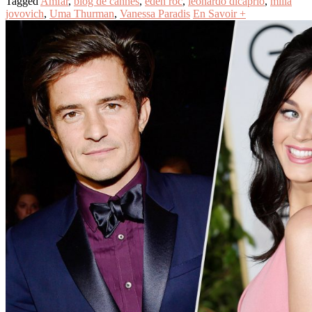
Tagged
Amfar
,
blog de cannes
,
eden roc
,
leonardo dicaprio
,
milla
jovovich
,
Uma Thurman
,
Vanessa Paradis
En Savoir +