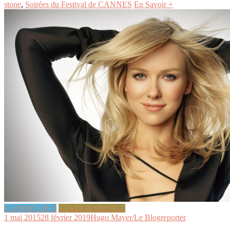
stone
,
Soirées du Festival de CANNES
En Savoir +
CANNES 2015
STARS & PEOPLE
1 mai 2015
28 février 2019
Hugo Mayer/Le Blogreporter