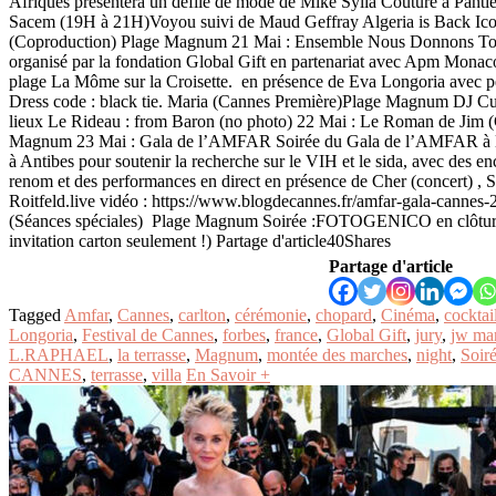
Afriques présentera un défilé de mode de Mike Sylla Couture à Pantie
Sacem (19H à 21H)Voyou suivi de Maud Geffray Algeria is Back Icon
(Coproduction) Plage Magnum 21 Mai : Ensemble Nous Donnons To
organisé par la fondation Global Gift en partenariat avec Apm Monaco
plage La Môme sur la Croisette. en présence de Eva Longoria avec p
Dress code : black tie. Maria (Cannes Première)Plage Magnum DJ Cut
lieux Le Rideau : from Baron (no photo) 22 Mai : Le Roman de Jim 
Magnum 23 Mai : Gala de l’AMFAR Soirée du Gala de l’AMFAR à l
à Antibes pour soutenir la recherche sur le VIH et le sida, avec des e
renom et des performances en direct en présence de Cher (concert) , 
Roitfeld.live vidéo : https://www.blogdecannes.fr/amfar-gala-cannes
(Séances spéciales) Plage Magnum Soirée :FOTOGENICO en clôtur
invitation carton seulement !) Partage d'article40Shares
Partage d'article
Tagged
Amfar
,
Cannes
,
carlton
,
cérémonie
,
chopard
,
Cinéma
,
cocktai
Longoria
,
Festival de Cannes
,
forbes
,
france
,
Global Gift
,
jury
,
jw mar
L.RAPHAEL
,
la terrasse
,
Magnum
,
montée des marches
,
night
,
Soiré
CANNES
,
terrasse
,
villa
En Savoir +