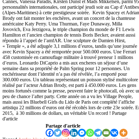
Cannes, Vanessa Paradis, Kirsten Dunst et Mads Mikkelsen, parmi 9
personnalités internationales, ont participé jeudi soir au Cap d’Antibes
(Alpes-Maritimes) à cette prestigieuse soirée. Kevin Spacey et Adria
Brody ont fait monter les enchères, avant un concert de la chanteuse
américaine Katy Perry. Uma Thurman, Faye Dunaway, Milla
Jovovich, Eva Jerzigova, le triple champion du monde de F1 Lewis
Hamilton et l’ancien champion de tennis Boris Becker, avaient aussi
répondu à l’appel de l’amfAR. Une sculpture de Damien Hirst,
« Temple », a été adjugée 3,1 millions d’euros, tandis qu’une journée
avec Kevin Spacey a été remportée pour 500.000 euros. Une Ferrari
458 customisée en camouflage militaire à trouvé preneur 1 millions
d’euros. Leonardo DiCaprio a mis aux encheres un séjour d’une
semaine dans sa propriété de Palm Spring pour 12 personnes. Un
enchérisseur dont l’identité n’a pas été révélée, l’a emporté pour
300.000 euros. Un tableau représentant un poisson stylisé multicolore
réalisé par l’acteur Adrian Brody, est parti à 450.000 euros. Les gens
moins fortunés comme la presse, peuvent faire le photocall, où avec u
peu de chance l’after party. Cette année on a vu les Village People,
mais aussi les Bluebell Girls du Lido de Paris ont complété l’affiche
artistiqu 22 millions d’euros ont été récoltés lors de cette 23e soirée. 
2015, à 30 millions de dollars, un véritable Un record ! Partage
d'article
Partage d'article