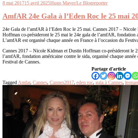
8 mai 2017
15 avril 2025
Hugo Mayer/Le Blogreporter
AmfAR 24e Gala à l’Eden Roc le 25 mai 2
24e Gala de l’amfAR à l’Eden Roc le 25 mai. Cannes 2017 – Nicole
Hoffman co-présideront le 25 mai le 24e gala de l’amfAR, fondation a
L’amfAR est organisé chaque année en France à l’occasion du Festiv
Cannes 2017 – Nicole Kidman et Dustin Hoffman co-présideront le 25
l’amfAR, fondation américaine contre le sida, organisé chaque année 
Festival de Cannes.
Partage d'article
Tagged
Amfar
,
Cannes
,
Cannes2017
,
eden roc
,
gala à Cannes
,
leonar