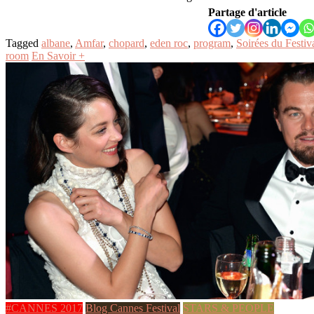
Partage d'article
Tagged
albane
,
Amfar
,
chopard
,
eden roc
,
program
,
Soirées du Fest
room
En Savoir +
#CANNES 2017
Blog Cannes Festival
STARS & PEOPLE