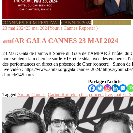
#CANNES FILM FESTIVAL
CANNES 2024
STARS & PEOPLE
23 mai 2024
23 mai 2024
Youri ( Cannes Reporter )
amfAR GALA CANNES 23 MAI 2024
23 Mai : Gala de l’amfAR Soirée du Gala de l’AMFAR à l’hôtel du 
pour soutenir la recherche sur le VIH et le sida, avec des enchères d’
des performances en direct en présence de Cher (concert) , Simon de P
live vidéo : https://www.amfar.org/gala-cannes-2024/ https://yout
d'article14Shares
Partage d'article
Tagged
Amfar
,
Cannes
,
Carine Roitfeld
,
cher
,
concert
,
live
,
mai
En Sa