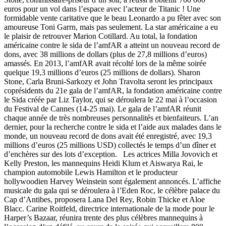
euros pour un vol dans l’espace avec l’acteur de Titanic ! Une
formidable vente caritative que le beau Leonardo a pu fêter avec son
amoureuse Toni Garrn, mais pas seulement. La star américaine a eu
le plaisir de retrouver Marion Cotillard. Au total, la fondation
américaine contre le sida de l’amfAR a atteint un nouveau record de
dons, avec 38 millions de dollars (plus de 27,8 millions d’euros)
amassés. En 2013, l’amfAR avait récolté lors de la même soirée
quelque 19,3 millions d’euros (25 millions de dollars). Sharon
Stone, Carla Bruni-Sarkozy et John Travolta seront les principaux
coprésidents du 21e gala de l’amfAR, la fondation américaine contre
le Sida créée par Liz Taylor, qui se déroulera le 22 mai à l’occasion
du Festival de Cannes (14-25 mai). Le gala de l’amfAR réunit
chaque année de très nombreuses personnalités et bienfaiteurs. L’an
dernier, pour la recherche contre le sida et l’aide aux malades dans le
monde, un nouveau record de dons avait été enregistré, avec 19,3
millions d’euros (25 millions USD) collectés le temps d’un dîner et
d’enchères sur des lots d’exception. Les actrices Milla Jovovich et
Kelly Preston, les mannequins Heidi Klum et Aiswarya Rai, le
champion automobile Lewis Hamilton et le producteur
hollywoodien Harvey Weinstein sont également annoncés. L’affiche
musicale du gala qui se déroulera à l’Eden Roc, le célèbre palace du
Cap d’Antibes, proposera Lana Del Rey, Robin Thicke et Aloe
Blacc. Carine Roitfeld, directrice internationale de la mode pour le
Harper’s Bazaar, réunira trente des plus célèbres mannequins à