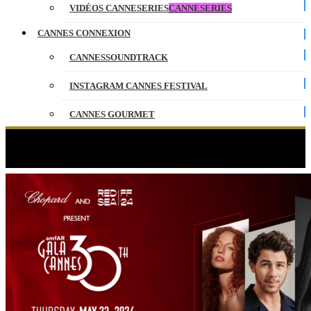
VIDÉOS CANNESERIES
CANNESERIES
CANNES CONNEXION
CANNESSOUNDTRACK
INSTAGRAM CANNES FESTIVAL
CANNES GOURMET
CONTACT
Étiquette :
Carine Roitfeld
PARTENAIRES
ENGLISH