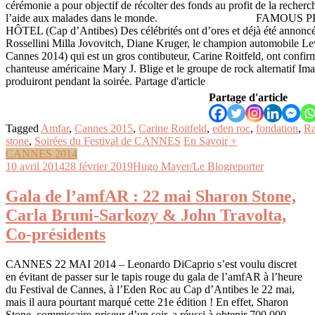
cérémonie a pour objectif de récolter des fonds au profit de la recherch
l’aide aux malades dans le monde. FAMOUS PE
HÔTEL (Cap d’Antibes) Des célébrités ont d’ores et déjà été annoncée
Rossellini Milla Jovovitch, Diane Kruger, le champion automobile L
Cannes 2014) qui est un gros contibuteur, Carine Roitfeld, ont confirm
chanteuse américaine Mary J. Blige et le groupe de rock alternatif Im
produiront pendant la soirée. Partage d'article
Partage d'article
Tagged
Amfar
,
Cannes 2015
,
Carine Roitfeld
,
eden roc
,
fondation
,
Ra
stone
,
Soirées du Festival de CANNES
En Savoir +
CANNES 2014
10 avril 2014
28 février 2019
Hugo Mayer/Le Blogreporter
Gala de l’amfAR : 22 mai Sharon Stone,
Carla Bruni-Sarkozy & John Travolta,
Co-présidents
CANNES 22 MAI 2014 – Leonardo DiCaprio s’est voulu discret
en évitant de passer sur le tapis rouge du gala de l’amfAR à l’heure
du Festival de Cannes, à l’Eden Roc au Cap d’Antibes le 22 mai,
mais il aura pourtant marqué cette 21e édition ! En effet, Sharon
Stone, commissaire-priseur d’un soir, a réussi à obtenir 700 000