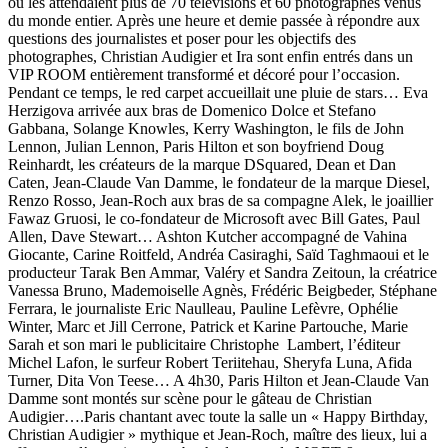
où les attendaient plus de 70 télévisions et 60 photographes venus
du monde entier. Après une heure et demie passée à répondre aux
questions des journalistes et poser pour les objectifs des
photographes, Christian Audigier et Ira sont enfin entrés dans un
VIP ROOM entièrement transformé et décoré pour l’occasion.
Pendant ce temps, le red carpet accueillait une pluie de stars… Eva
Herzigova arrivée aux bras de Domenico Dolce et Stefano
Gabbana, Solange Knowles, Kerry Washington, le fils de John
Lennon, Julian Lennon, Paris Hilton et son boyfriend Doug
Reinhardt, les créateurs de la marque DSquared, Dean et Dan
Caten, Jean-Claude Van Damme, le fondateur de la marque Diesel,
Renzo Rosso, Jean-Roch aux bras de sa compagne Alek, le joaillier
Fawaz Gruosi, le co-fondateur de Microsoft avec Bill Gates, Paul
Allen, Dave Stewart… Ashton Kutcher accompagné de Vahina
Giocante, Carine Roitfeld, Andréa Casiraghi, Saïd Taghmaoui et le
producteur Tarak Ben Ammar, Valéry et Sandra Zeitoun, la créatrice
Vanessa Bruno, Mademoiselle Agnès, Frédéric Beigbeder, Stéphane
Ferrara, le journaliste Eric Naulleau, Pauline Lefèvre, Ophélie
Winter, Marc et Jill Cerrone, Patrick et Karine Partouche, Marie
Sarah et son mari le publicitaire Christophe Lambert, l’éditeur
Michel Lafon, le surfeur Robert Teriitehau, Sheryfa Luna, Afida
Turner, Dita Von Teese… A 4h30, Paris Hilton et Jean-Claude Van
Damme sont montés sur scène pour le gâteau de Christian
Audigier….Paris chantant avec toute la salle un « Happy Birthday,
Christian Audigier » mythique et Jean-Roch, maître des lieux, lui a