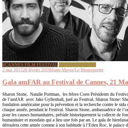
#CANNES FILM FESTIVAL
STARS & PEOPLE
2 mai 2015
28 février 2019
Hugo Mayer/Le Blogreporter
Gala amFAR au Festival de Cannes, 21 Ma
Sharon Stone, Natalie Portman, les frères Coen Présidents du Festival
de l’amfAR avec Jake Gyllenhall, juré au Festival. Sharon Stone: Sh
fondation américaine pour la prévention et la recherche contre le sida
chaque année, pendant le Festival. Sharon Stone, ambassadrice de l’o
pour les causes humanitaires, préside historiquement la collecte de fo
humanitaire et mondain qui a lieu une fois par an. Le gala de bienfai
déroulera cette année comme à son habitude à l’Eden Roc, le palace 