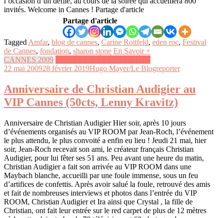
l’occasion d’un défilé, au cours de la soirée qui accueillera 800
invités. Welcome in Cannes ! Partage d'article
Partage d'article
Tagged
Amfar
,
blog de cannes
,
Carine Roitfeld
,
eden roc
,
Festival
de Cannes
,
fondation
,
sharon stone
En Savoir +
CANNES 2009
SOIRÉES & ÉVÉNEMENTS
22 mai 2009
28 février 2019
Hugo Mayer/Le Blogreporter
Anniversaire de Christian Audigier au
VIP Cannes (50cts, Lenny Kravitz)
Anniversaire de Christian Audigier Hier soir, après 10 jours
d’événements organisés au VIP ROOM par Jean-Roch, l’événement
le plus attendu, le plus convoité a enfin eu lieu ! Jeudi 21 mai, hier
soir, Jean-Roch recevait son ami, le créateur français Christian
Audigier, pour lui fêter ses 51 ans. Peu avant une heure du matin,
Christian Audigier a fait son arrivée au VIP ROOM dans une
Maybach blanche, accueilli par une foule immense, sous un feu
d’artifices de confettis. Après avoir salué la foule, retrouvé des amis
et fait de nombreuses interviews et photos dans l’entrée du VIP
ROOM, Christian Audigier et Ira ainsi que Crystal , la fille de
Christian, ont fait leur entrée sur le red carpet de plus de 12 mètres