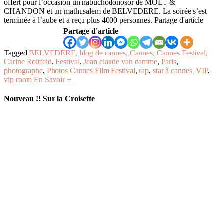
offert pour l’occasion un nabuchodonosor de MOET &
CHANDON et un mathusalem de BELVEDERE. La soirée s’est
terminée à l’aube et a reçu plus 4000 personnes. Partage d'article
Partage d'article
Tagged
BELVEDERE
,
blog de cannes
,
Cannes
,
Cannes Festival
,
Carine Roitfeld
,
Festival
,
Jean claude van damme
,
Paris
,
photographe
,
Photos Cannes Film Festival
,
rap
,
star à cannes
,
VIP
,
vip room
En Savoir +
Nouveau !! Sur la Croisette