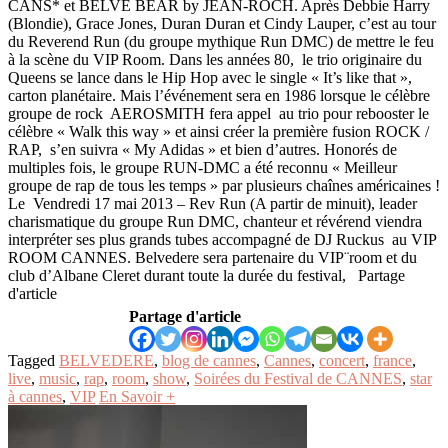
CANS* et BELVE BEAR by JEAN-ROCH. Après Debbie Harry
(Blondie), Grace Jones, Duran Duran et Cindy Lauper, c’est au tour
du Reverend Run (du groupe mythique Run DMC) de mettre le feu
à la scène du VIP Room. Dans les années 80, le trio originaire du
Queens se lance dans le Hip Hop avec le single « It’s like that »,
carton planétaire. Mais l’événement sera en 1986 lorsque le célèbre
groupe de rock AEROSMITH fera appel au trio pour rebooster le
célèbre « Walk this way » et ainsi créer la première fusion ROCK /
RAP, s’en suivra « My Adidas » et bien d’autres. Honorés de
multiples fois, le groupe RUN-DMC a été reconnu « Meilleur
groupe de rap de tous les temps » par plusieurs chaînes américaines !
Le Vendredi 17 mai 2013 – Rev Run (A partir de minuit), leader
charismatique du groupe Run DMC, chanteur et révérend viendra
interpréter ses plus grands tubes accompagné de DJ Ruckus au VIP
ROOM CANNES. Belvedere sera partenaire du VIP¨room et du
club d’Albane Cleret durant toute la durée du festival, Partage
d'article
Partage d'article
Tagged
BELVEDERE
,
blog de cannes
,
Cannes
,
concert
,
france
,
live
,
music
,
rap
,
room
,
show
,
Soirées du Festival de CANNES
,
star
à cannes
,
VIP
En Savoir +