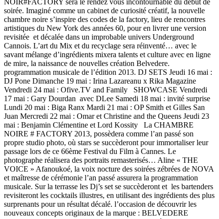
NOIR#FACTORY sera le rendez vous incontournable du début de
soirée. Imaginé comme un cabinet de curiosité créatif, la nouvelle
chambre noire s’inspire des codes de la factory, lieu de rencontres
artistiques du New York des années 60, pour en livrer une version
revisitée et décalée dans un improbable univers Underground
Cannois. L’art du Mix et du recyclage sera réinventé… avec le
savant mélange d’ingrédients mixera talents et culture avec en ligne
de mire, la naissance de nouvelles création Belvedere.
programmation musicale de l’édition 2013. DJ SETS Jeudi 16 mai :
DJ Pone Dimanche 19 mai : Irina Lazareanu x Rika Magazine
Vendredi 24 mai : Ofive.TV and Family SHOWCASE Vendredi
17 mai : Gary Dourdan avec DLee Samedi 18 mai : invité surprise
Lundi 20 mai : Biga Ranx Mardi 21 mai : OP Smith et Gilles San
Juan Mercredi 22 mai : Omar et Christine and the Queens Jeudi 23
mai : Benjamin Clémentine et Lord Kossity La CHAMBRE
NOIRE # FACTORY 2013, possèdera comme l’an passé son
propre studio photo, où stars se succèderont pour immortaliser leur
passage lors de ce 66ème Festival du Film à Cannes. Le
photographe réalisera des portraits remasterisés… Aline « THE
VOICE » Afanoukoé, la voix nocture des soirées zébrées de NOVA
et maîtresse de cérémonie l’an passé assurera la programmation
musicale. Sur la terrasse les Dj’s set se succèderont et les bartenders
revisiteront les cocktails illustres, en utilisant des ingrédients des plus
surprenants pour un résultat décalé. l’occasion de découvrir les
nouveaux concepts originaux de la marque : BELVEDERE