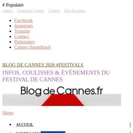
Skip
# Populaire
To
Cannes
Festival de Cannes
Festival
blog de cannes
Content
Facebook
Instagram
Youtube
Contact
Partenaires
Cannes Soundtrack
BLOG DE CANNES 2026 #FESTIVALS
INFOS, COULISSES & ÉVÉNEMENTS DU
FESTIVAL DE CANNES
Menu
ACCUEIL