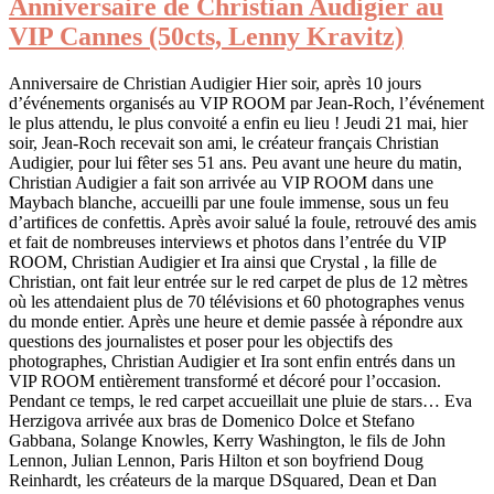
Anniversaire de Christian Audigier au
VIP Cannes (50cts, Lenny Kravitz)
Anniversaire de Christian Audigier Hier soir, après 10 jours
d’événements organisés au VIP ROOM par Jean-Roch, l’événement
le plus attendu, le plus convoité a enfin eu lieu ! Jeudi 21 mai, hier
soir, Jean-Roch recevait son ami, le créateur français Christian
Audigier, pour lui fêter ses 51 ans. Peu avant une heure du matin,
Christian Audigier a fait son arrivée au VIP ROOM dans une
Maybach blanche, accueilli par une foule immense, sous un feu
d’artifices de confettis. Après avoir salué la foule, retrouvé des amis
et fait de nombreuses interviews et photos dans l’entrée du VIP
ROOM, Christian Audigier et Ira ainsi que Crystal , la fille de
Christian, ont fait leur entrée sur le red carpet de plus de 12 mètres
où les attendaient plus de 70 télévisions et 60 photographes venus
du monde entier. Après une heure et demie passée à répondre aux
questions des journalistes et poser pour les objectifs des
photographes, Christian Audigier et Ira sont enfin entrés dans un
VIP ROOM entièrement transformé et décoré pour l’occasion.
Pendant ce temps, le red carpet accueillait une pluie de stars… Eva
Herzigova arrivée aux bras de Domenico Dolce et Stefano
Gabbana, Solange Knowles, Kerry Washington, le fils de John
Lennon, Julian Lennon, Paris Hilton et son boyfriend Doug
Reinhardt, les créateurs de la marque DSquared, Dean et Dan