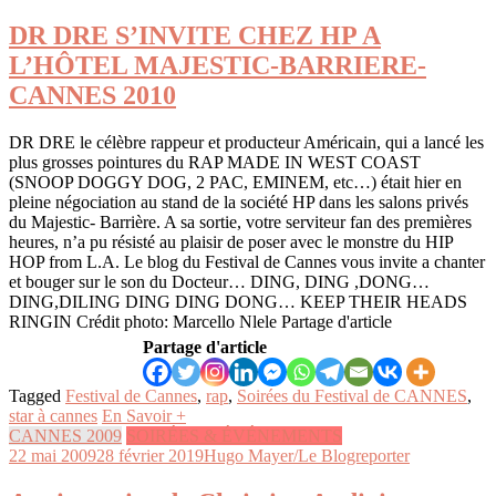
DR DRE S’INVITE CHEZ HP A
L’HÔTEL MAJESTIC-BARRIERE-
CANNES 2010
DR DRE le célèbre rappeur et producteur Américain, qui a lancé les
plus grosses pointures du RAP MADE IN WEST COAST
(SNOOP DOGGY DOG, 2 PAC, EMINEM, etc…) était hier en
pleine négociation au stand de la société HP dans les salons privés
du Majestic- Barrière. A sa sortie, votre serviteur fan des premières
heures, n’a pu résisté au plaisir de poser avec le monstre du HIP
HOP from L.A. Le blog du Festival de Cannes vous invite a chanter
et bouger sur le son du Docteur… DING, DING ,DONG…
DING,DILING DING DING DONG… KEEP THEIR HEADS
RINGIN Crédit photo: Marcello Nlele Partage d'article
Partage d'article
Tagged
Festival de Cannes
,
rap
,
Soirées du Festival de CANNES
,
star à cannes
En Savoir +
CANNES 2009
SOIRÉES & ÉVÉNEMENTS
22 mai 2009
28 février 2019
Hugo Mayer/Le Blogreporter