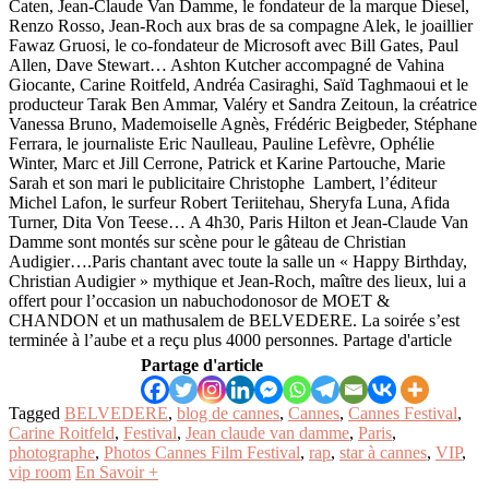
Caten, Jean-Claude Van Damme, le fondateur de la marque Diesel,
Renzo Rosso, Jean-Roch aux bras de sa compagne Alek, le joaillier
Fawaz Gruosi, le co-fondateur de Microsoft avec Bill Gates, Paul
Allen, Dave Stewart… Ashton Kutcher accompagné de Vahina
Giocante, Carine Roitfeld, Andréa Casiraghi, Saïd Taghmaoui et le
producteur Tarak Ben Ammar, Valéry et Sandra Zeitoun, la créatrice
Vanessa Bruno, Mademoiselle Agnès, Frédéric Beigbeder, Stéphane
Ferrara, le journaliste Eric Naulleau, Pauline Lefèvre, Ophélie
Winter, Marc et Jill Cerrone, Patrick et Karine Partouche, Marie
Sarah et son mari le publicitaire Christophe Lambert, l’éditeur
Michel Lafon, le surfeur Robert Teriitehau, Sheryfa Luna, Afida
Turner, Dita Von Teese… A 4h30, Paris Hilton et Jean-Claude Van
Damme sont montés sur scène pour le gâteau de Christian
Audigier….Paris chantant avec toute la salle un « Happy Birthday,
Christian Audigier » mythique et Jean-Roch, maître des lieux, lui a
offert pour l’occasion un nabuchodonosor de MOET &
CHANDON et un mathusalem de BELVEDERE. La soirée s’est
terminée à l’aube et a reçu plus 4000 personnes. Partage d'article
Partage d'article
Tagged
BELVEDERE
,
blog de cannes
,
Cannes
,
Cannes Festival
,
Carine Roitfeld
,
Festival
,
Jean claude van damme
,
Paris
,
photographe
,
Photos Cannes Film Festival
,
rap
,
star à cannes
,
VIP
,
vip room
En Savoir +