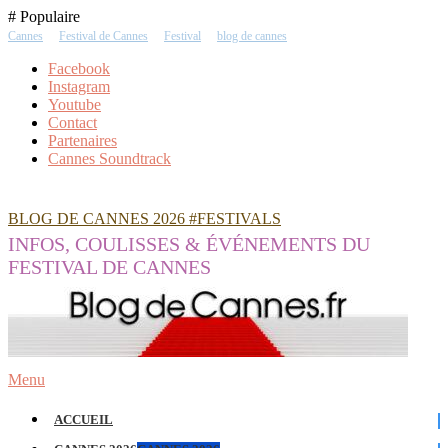
Skip
# Populaire
To
Cannes
Festival de Cannes
Festival
blog de cannes
Content
Facebook
Instagram
Youtube
Contact
Partenaires
Cannes Soundtrack
BLOG DE CANNES 2026 #FESTIVALS
INFOS, COULISSES & ÉVÉNEMENTS DU
FESTIVAL DE CANNES
Menu
ACCUEIL