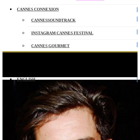
CANNES CONNEXION
CANNESSOUNDTRACK
INSTAGRAM CANNES FESTIVAL
CANNES GOURMET
CONTACT
23e Gala de l’amfAR 19 mai Eden Roc, Cap
d’Antibes
PARTENAIRES
ENGLISH