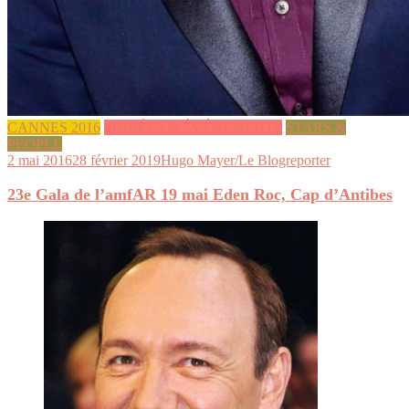
CANNES 2016
SOIRÉES & ÉVÉNEMENTS
STARS &
PEOPLE
2 mai 2016
28 février 2019
Hugo Mayer/Le Blogreporter
23e Gala de l’amfAR 19 mai Eden Roc, Cap d’Antibes