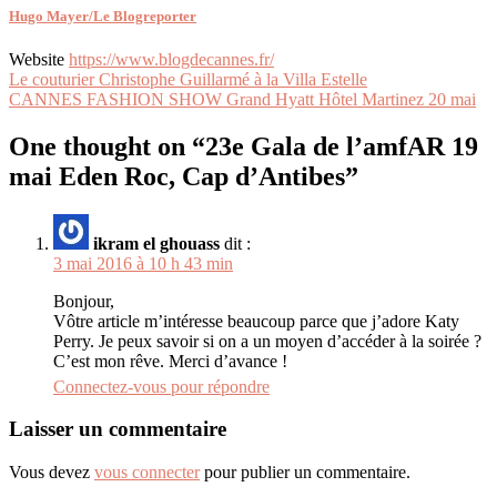
Hugo Mayer/Le Blogreporter
Website
https://www.blogdecannes.fr/
Navigation
Le couturier Christophe Guillarmé à la Villa Estelle
CANNES FASHION SHOW Grand Hyatt Hôtel Martinez 20 mai
de
l’article
One thought on “
23e Gala de l’amfAR 19
mai Eden Roc, Cap d’Antibes
”
ikram el ghouass
dit :
3 mai 2016 à 10 h 43 min
Bonjour,
Vôtre article m’intéresse beaucoup parce que j’adore Katy
Perry. Je peux savoir si on a un moyen d’accéder à la soirée ?
C’est mon rêve. Merci d’avance !
Connectez-vous pour répondre
Laisser un commentaire
Vous devez
vous connecter
pour publier un commentaire.