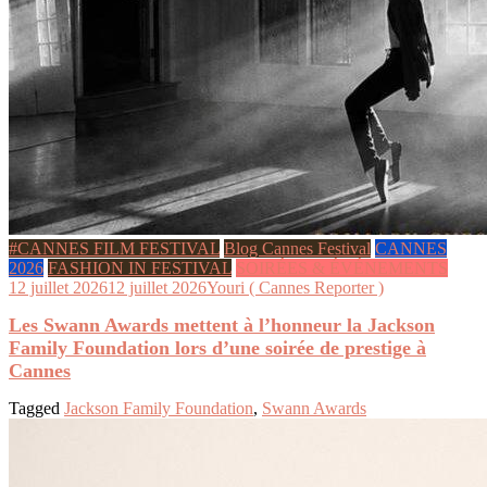
#CANNES FILM FESTIVAL
Blog Cannes Festival
CANNES
2026
FASHION IN FESTIVAL
SOIRÉES & ÉVÉNEMENTS
12 juillet 2026
12 juillet 2026
Youri ( Cannes Reporter )
Les Swann Awards mettent à l’honneur la Jackson
Family Foundation lors d’une soirée de prestige à
Cannes
Tagged
Jackson Family Foundation
,
Swann Awards