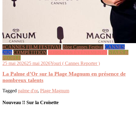
#CANNES FILM FESTIVAL
Blog Cannes Festival
CANNES
2026
COMPÉTITION
SOIRÉES & ÉVÉNEMENTS
STARS &
PEOPLE
25 mai 2026
25 mai 2026
Youri ( Cannes Reporter )
La Palme d’Or sur la Plage Magnum en présence de
nombreux talents
Tagged
palme d'or
,
Plage Magnum
Nouveau !! Sur la Croisette