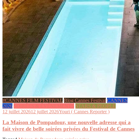
#CANNES FILM FESTIVAL
Blog Cannes Festival
CANNES
2026
SOIRÉES & ÉVÉNEMENTS
STARS & PEOPLE
12 juillet 2026
12 juillet 2026
Youri ( Cannes Reporter )
La Maison de Pompadour, une nouvelle adresse qui a
fait vivre de belle soirées privées du Festival de Cannes