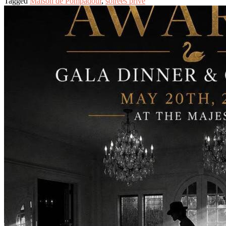
Tagged
Maison de Pompadour
,
soirées prive