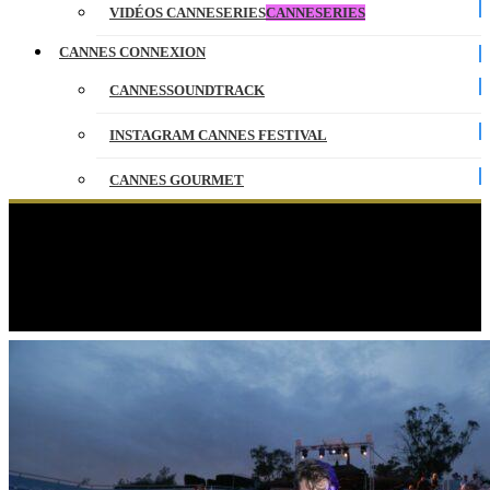
VIDÉOS CANNESERIES
CANNESERIES
CANNES CONNEXION
CANNESSOUNDTRACK
INSTAGRAM CANNES FESTIVAL
CANNES GOURMET
CONTACT
Catégorie :
Blog Cannes Festival
PARTENAIRES
https://www.blogdecannes.fr – CANNES 2016 – FILM FESTIVAL
– CANNES FILM FESTIVAL – 69 EME FESTIVAL – BLOG
ENGLISH
DE CANNES – BLOG DU FESTIVAL