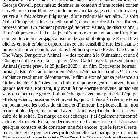
George Orwell, pour mieux dessiner les contours d’une société conte
surveillance, conditionnée par de nouveaux langages et structures de
œuvre à la fois sobre et fulgurante, d’une redoutable actualité. La soir
était à l’image du film : en petit comité, dans un cadre à la fois discret 
professionnel. Un moment privilégié de retrouvailles, de discussions, 
film était présente. J’ai eu la joie d’y retrouver un ami acteur Eriq Ebo
soutien du cinéma engagé, ainsi que le grand photographe Kriss Dewit
clichés en noir et blanc capturent avec une sensibilité rare les instants
pouvez découvrir son travail dans l’édition spéciale Festival de Cann
The Warp. Dangerous Animal » – des requins à la Quinzaine, et une 
Changement de décor sur la plage Vega Cartel, avec la présentation 
Animal ( sortie prevu le 25 juillet 2025 ), un film Epouvante-horreur, 
protagoniste n’est autre tueur en série obsédé par les requins !!. Une 
ambiance résolument décontractée, le film a étonné par sa présence au
Quinzaine des Cinéastes – un choix rare pour ce genre, souvent boudé
grands festivals. Pourtant, il y avait là une énergie nouvelle, audacieus
sens du cinéma de genre. J’ai pu échanger avec une partie de l’équipe
effets spéciaux, passionnés et inventifs, qui ont réussi à créer une tens
en jouant avec les codes du cinéma et d’horreur. Le photocall, lui, nou
moment plus léger, notamment avec la fameuse planche de surf, deven
culte de la soirée. En marge de ces échanges, j’ai également rencontr
actrice et modèle Erika, en découverte de Cannes côté off. L’occasi
quelques contacts et de constater, une fois encore, que le festival reste
rencontres et de perspectives professionnelles « Champagne a la main