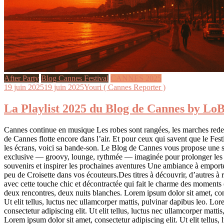
After Party
Blog Cannes Festival
CANNES 2025
19 juin 2025
19 juin 2025
Youri ( Cannes Reporter )
La Playlist 2025 du Blog de Cannes by L
Cannes continue en musique Les robes sont rangées, les marches red
de Cannes flotte encore dans l’air. Et pour ceux qui savent que le Festi
les écrans, voici sa bande-son. Le Blog de Cannes vous propose une s
exclusive — groovy, lounge, rythmée — imaginée pour prolonger les s
souvenirs et inspirer les prochaines aventures Une ambiance à emporter
peu de Croisette dans vos écouteurs.Des titres à découvrir, d’autres à
avec cette touche chic et décontractée qui fait le charme des moments 
deux rencontres, deux nuits blanches. Lorem ipsum dolor sit amet, cons
Ut elit tellus, luctus nec ullamcorper mattis, pulvinar dapibus leo. Lo
consectetur adipiscing elit. Ut elit tellus, luctus nec ullamcorper matti
Lorem ipsum dolor sit amet, consectetur adipiscing elit. Ut elit tellus,