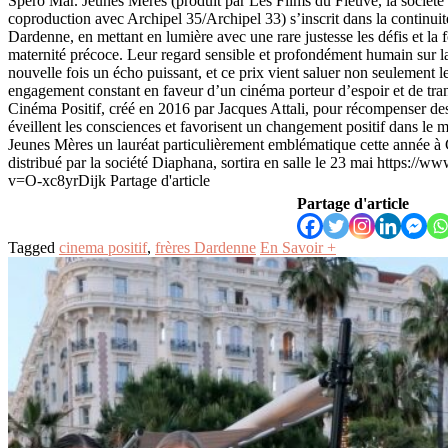
Spero Mar. Jeunes Mères (produit par Les Films du Fleuve, la société 
coproduction avec Archipel 35/Archipel 33) s’inscrit dans la continuité
Dardenne, en mettant en lumière avec une rare justesse les défis et la
maternité précoce. Leur regard sensible et profondément humain sur la
nouvelle fois un écho puissant, et ce prix vient saluer non seulement l
engagement constant en faveur d’un cinéma porteur d’espoir et de tr
Cinéma Positif, créé en 2016 par Jacques Attali, pour récompenser des 
éveillent les consciences et favorisent un changement positif dans le 
Jeunes Mères un lauréat particulièrement emblématique cette année à
distribué par la société Diaphana, sortira en salle le 23 mai https:/
v=O-xc8yrDijk Partage d'article
Partage d'article
Tagged
cinema positif
,
frères Dardenne
En Savoir +