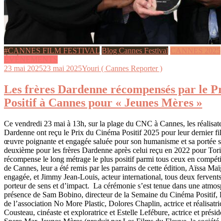
#CANNES FILM FESTIVAL
Blog Cannes Festival
CANNES 2025
ÉVÉNEMENTS
23 mai 2025
23 mai 2025
Youri ( Cannes Reporter )
Les frères Dardenne récompensés par le P
Positif à Cannes pour « Jeunes Mères »
Ce vendredi 23 mai à 13h, sur la plage du CNC à Cannes, les réalisate
Dardenne ont reçu le Prix du Cinéma Positif 2025 pour leur dernier f
œuvre poignante et engagée saluée pour son humanisme et sa portée so
deuxième pour les frères Dardenne après celui reçu en 2022 pour Tori 
récompense le long métrage le plus positif parmi tous ceux en compétit
de Cannes, leur a été remis par les parrains de cette édition, Aïssa Maïga
engagée, et Jimmy Jean-Louis, acteur international, tous deux ferven
porteur de sens et d’impact. La cérémonie s’est tenue dans une atmosp
présence de Sam Bobino, directeur de la Semaine du Cinéma Positif, 
de l’association No More Plastic, Dolores Chaplin, actrice et réalisatr
Cousteau, cinéaste et exploratrice et Estelle Lefébure, actrice et présid