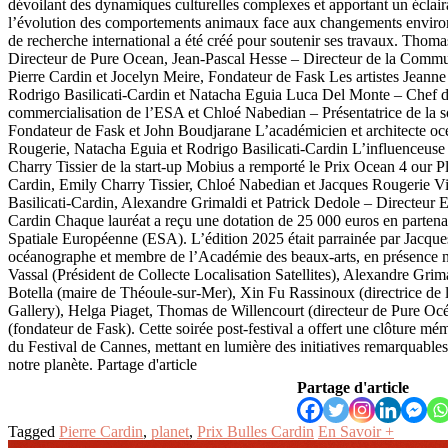
dévoilant des dynamiques culturelles complexes et apportant un éclaira
l’évolution des comportements animaux face aux changements envir
de recherche international a été créé pour soutenir ses travaux. Thoma
Directeur de Pure Ocean, Jean-Pascal Hesse – Directeur de la Comm
Pierre Cardin et Jocelyn Meire, Fondateur de Fask Les artistes Jeanne
Rodrigo Basilicati-Cardin et Natacha Eguia Luca Del Monte – Chef 
commercialisation de l’ESA et Chloé Nabedian – Présentatrice de la s
Fondateur de Fask et John Boudjarane L’académicien et architecte o
Rougerie, Natacha Eguia et Rodrigo Basilicati-Cardin L’influenceus
Charry Tissier de la start-up Mobius a remporté le Prix Ocean 4 our Pl
Cardin, Emily Charry Tissier, Chloé Nabedian et Jacques Rougerie Vi
Basilicati-Cardin, Alexandre Grimaldi et Patrick Dedole – Directeur 
Cardin Chaque lauréat a reçu une dotation de 25 000 euros en partena
Spatiale Européenne (ESA). L’édition 2025 était parrainée par Jacque
océanographe et membre de l’Académie des beaux-arts, en présence
Vassal (Président de Collecte Localisation Satellites), Alexandre Gri
Botella (maire de Théoule-sur-Mer), Xin Fu Rassinoux (directrice de 
Gallery), Helga Piaget, Thomas de Willencourt (directeur de Pure Oc
(fondateur de Fask). Cette soirée post-festival a offert une clôture mé
du Festival de Cannes, mettant en lumière des initiatives remarquables
notre planète. Partage d'article
Partage d'article
Tagged
Pierre Cardin
,
planet
,
Prix Bulles Cardin
En Savoir +