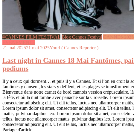
#CANNES FILM FESTIVAL
Blog Cannes Festival
CANNES 2025
ÉVÉNEMENTS
21 mai 2025
21 mai 2025
Youri ( Cannes Reporter )
Last night in Cannes 18 Mai Fantômes, pail
podiums
Il y a ceux qui dorment… et puis il y a Cannes. Et si l’on en croit la s
fantômes y dansent, les stars y défilent, et les plages se transforment 
Bienvenue dans notre carnet de bord cannois version crépusculaire, là
la fête, et où la nuit tombe avec panache sur la Croisette. Lorem ipsum
consectetur adipiscing elit. Ut elit tellus, luctus nec ullamcorper matti
Lorem ipsum dolor sit amet, consectetur adipiscing elit. Ut elit tellus,
mattis, pulvinar dapibus leo. Lorem ipsum dolor sit amet, consectetur ad
tellus, luctus nec ullamcorper mattis, pulvinar dapibus leo. Lorem ipsu
consectetur adipiscing elit. Ut elit tellus, luctus nec ullamcorper matti
Partage d'article