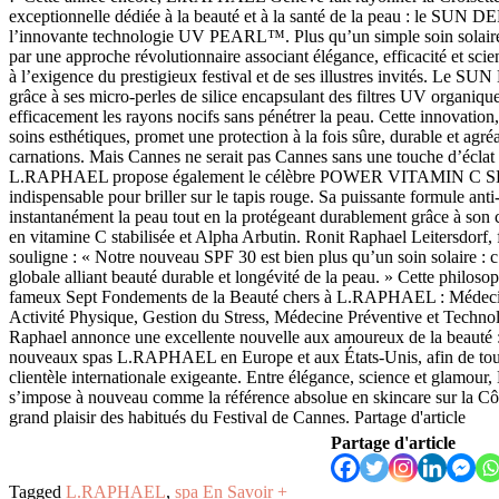
exceptionnelle dédiée à la beauté et à la santé de la peau : le SUN
l’innovante technologie UV PEARL™️. Plus qu’un simple soin solaire,
par une approche révolutionnaire associant élégance, efficacité et sci
à l’exigence du prestigieux festival et de ses illustres invités. Le
grâce à ses micro-perles de silice encapsulant des filtres UV organique
efficacement les rayons nocifs sans pénétrer la peau. Cette innovatio
soins esthétiques, promet une protection à la fois sûre, durable et agré
carnations. Mais Cannes ne serait pas Cannes sans une touche d’éclat 
L.RAPHAEL propose également le célèbre POWER VITAMIN C SE
indispensable pour briller sur le tapis rouge. Sa puissante formule anti
instantanément la peau tout en la protégeant durablement grâce à son 
en vitamine C stabilisée et Alpha Arbutin. Ronit Raphael Leitersdorf, 
souligne : « Notre nouveau SPF 30 est bien plus qu’un soin solaire : c
globale alliant beauté durable et longévité de la peau. » Cette philosop
fameux Sept Fondements de la Beauté chers à L.RAPHAEL : Médecine
Activité Physique, Gestion du Stress, Médecine Préventive et Technol
Raphael annonce une excellente nouvelle aux amoureux de la beauté :
nouveaux spas L.RAPHAEL en Europe et aux États-Unis, afin de touj
clientèle internationale exigeante. Entre élégance, science et gla
s’impose à nouveau comme la référence absolue en skincare sur la Côt
grand plaisir des habitués du Festival de Cannes. Partage d'article
Partage d'article
Tagged
L.RAPHAEL
,
spa
En Savoir +