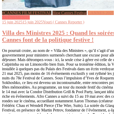
#CANNES FILM FESTIVAL
Blog Cannes Festival
CANNES 2025
ÉVÉNEMENTS
15 juin 2025
15 juin 2025
Youri ( Cannes Reporter )
Villa des Ministres 2025 : Quand les soirées
Cannes font de la politique festive !
On pourrait croire, au nom de « Villa des Ministres », qu’il s’agit d’u
gouvernement pour ministres surmenés cherchant une excuse pour all
déjeuner. Mais détrompez-vous : ici, la seule crise à gérer est celle de 
Caïpirinha ou un Limoncello bien frais. Pour sa troisième édition, la Vi
installée à quelques pas du Palais des Festivals dans un écrin verdoy
21 mai 2025, pas moins de 16 événements exclusifs y ont rythmé les jo
nuits du 78e Festival de Cannes. Sous l’impulsion d’Yves de Roquema
Sokhoshko, ce lieu est devenu un incontournable, entre rencontres pro
fêtes mémorables. Au programme, un tour du monde festif du cinéma : 
le 14 mai avec la Condor Distribution Grill & Pool Party, lançant idé
riche en événements. Afro Cannes a suivi du 15 au 19 mai avec des co
rondes sur le cinéma, accueillant notamment Aaron Thomas (créateur d
Frédéric Chau et Wendell Pierce (The Wire, Suits). La soirée du Glas
Festival, en présence de Martin Petrov, fondateur de l’événement, a 