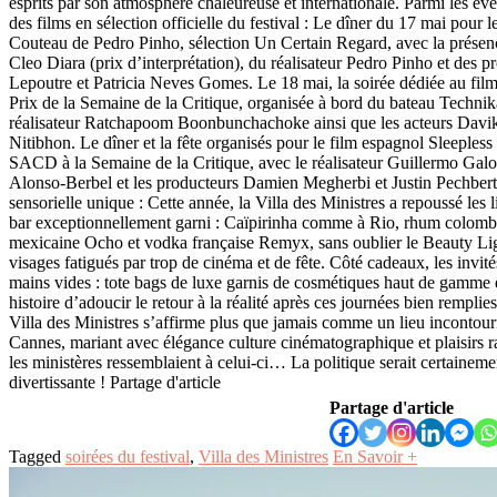
esprits par son atmosphère chaleureuse et internationale. Parmi les é
des films en sélection officielle du festival : Le dîner du 17 mai pour l
Couteau de Pedro Pinho, sélection Un Certain Regard, avec la présenc
Cleo Diara (prix d’interprétation), du réalisateur Pedro Pinho et des pr
Lepoutre et Patricia Neves Gomes. Le 18 mai, la soirée dédiée au fi
Prix de la Semaine de la Critique, organisée à bord du bateau Technika
réalisateur Ratchapoom Boonbunchachoke ainsi que les acteurs Davik
Nitibhon. Le dîner et la fête organisés pour le film espagnol Sleepless 
SACD à la Semaine de la Critique, avec le réalisateur Guillermo Galoe
Alonso-Berbel et les producteurs Damien Megherbi et Justin Pechber
sensorielle unique : Cette année, la Villa des Ministres a repoussé les l
bar exceptionnellement garni : Caïpirinha comme à Rio, rhum colombi
mexicaine Ocho et vodka française Remyx, sans oublier le Beauty Lig
visages fatigués par trop de cinéma et de fête. Côté cadeaux, les invités
mains vides : tote bags de luxe garnis de cosmétiques haut de gamme e
histoire d’adoucir le retour à la réalité après ces journées bien rempli
Villa des Ministres s’affirme plus que jamais comme un lieu incontour
Cannes, mariant avec élégance culture cinématographique et plaisirs ra
les ministères ressemblaient à celui-ci… La politique serait certainem
divertissante ! Partage d'article
Partage d'article
Tagged
soirées du festival
,
Villa des Ministres
En Savoir +