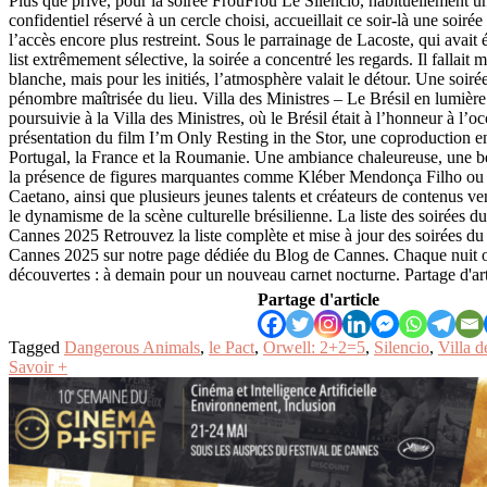
Plus que privé, pour la soirée FrouFrou Le Silencio, habituellement u
confidentiel réservé à un cercle choisi, accueillait ce soir-là une soiré
l’accès encore plus restreint. Sous le parrainage de Lacoste, qui avait 
list extrêmement sélective, la soirée a concentré les regards. Il fallait 
blanche, mais pour les initiés, l’atmosphère valait le détour. Une soiré
pénombre maîtrisée du lieu. Villa des Ministres – Le Brésil en lumière
poursuivie à la Villa des Ministres, où le Brésil était à l’honneur à l’o
présentation du film I’m Only Resting in the Stor, une coproduction ent
Portugal, la France et la Roumanie. Une ambiance chaleureuse, une bel
la présence de figures marquantes comme Kléber Mendonça Filho ou
Caetano, ainsi que plusieurs jeunes talents et créateurs de contenus ve
le dynamisme de la scène culturelle brésilienne. La liste des soirées du
Cannes 2025 Retrouvez la liste complète et mise à jour des soirées du 
Cannes 2025 sur notre page dédiée du Blog de Cannes. Chaque nuit of
découvertes : à demain pour un nouveau carnet nocturne. Partage d'art
Partage d'article
Tagged
Dangerous Animals
,
le Pact
,
Orwell: 2+2=5
,
Silencio
,
Villa d
Savoir +