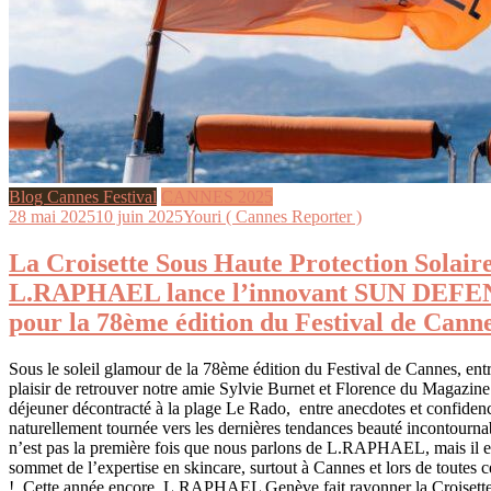
Blog Cannes Festival
CANNES 2025
28 mai 2025
10 juin 2025
Youri ( Cannes Reporter )
La Croisette Sous Haute Protection Solaire
L.RAPHAEL lance l’innovant SUN DEFE
pour la 78ème édition du Festival de Cann
Sous le soleil glamour de la 78ème édition du Festival de Cannes, entre
plaisir de retrouver notre amie Sylvie Burnet et Florence du Magazin
déjeuner décontracté à la plage Le Rado, entre anecdotes et confidenc
naturellement tournée vers les dernières tendances beauté incontourn
n’est pas la première fois que nous parlons de L.RAPHAEL, mais il est
sommet de l’expertise en skincare, surtout à Cannes et lors de toutes c
! Cette année encore, L.RAPHAEL Genève fait rayonner la Croisett