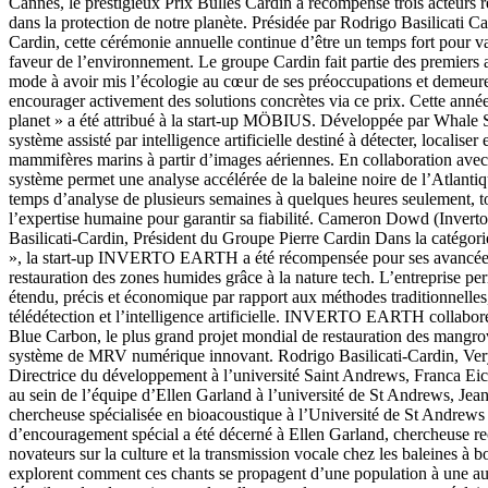
Cannes, le prestigieux Prix Bulles Cardin a récompensé trois acteurs
dans la protection de notre planète. Présidée par Rodrigo Basilicati C
Cardin, cette cérémonie annuelle continue d’être un temps fort pour va
faveur de l’environnement. Le groupe Cardin fait partie des premiers
mode à avoir mis l’écologie au cœur de ses préoccupations et demeure
encourager activement des solutions concrètes via ce prix. Cette année
planet » a été attribué à la start-up MÖBIUS. Développée par Whal
système assisté par intelligence artificielle destiné à détecter, localiser e
mammifères marins à partir d’images aériennes. En collaboration ave
système permet une analyse accélérée de la baleine noire de l’Atlantiq
temps d’analyse de plusieurs semaines à quelques heures seulement, to
l’expertise humaine pour garantir sa fiabilité. Cameron Dowd (Inverto
Basilicati-Cardin, Président du Groupe Pierre Cardin Dans la catégori
», la start-up INVERTO EARTH a été récompensée pour ses avancées 
restauration des zones humides grâce à la nature tech. L’entreprise pe
étendu, précis et économique par rapport aux méthodes traditionnelles, 
télédétection et l’intelligence artificielle. INVERTO EARTH collabo
Blue Carbon, le plus grand projet mondial de restauration des mangr
système de MRV numérique innovant. Rodrigo Basilicati-Cardin, Ve
Directrice du développement à l’université Saint Andrews, Franca Ei
au sein de l’équipe d’Ellen Garland à l’université de St Andrews, Je
chercheuse spécialisée en bioacoustique à l’Université de St Andrews
d’encouragement spécial a été décerné à Ellen Garland, chercheuse r
novateurs sur la culture et la transmission vocale chez les baleines à 
explorent comment ces chants se propagent d’une population à une autr