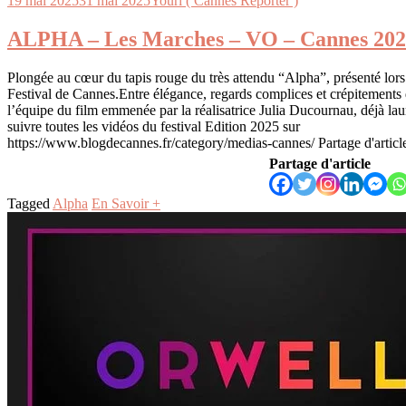
19 mai 2025
31 mai 2025
Youri ( Cannes Reporter )
ALPHA – Les Marches – VO – Cannes 20
Plongée au cœur du tapis rouge du très attendu “Alpha”, présenté lors
Festival de Cannes.Entre élégance, regards complices et crépitements 
l’équipe du film emmenée par la réalisatrice Julia Ducournau, déjà la
suivre toutes les vidéos du festival Edition 2025 sur
https://www.blogdecannes.fr/category/medias-cannes/ Partage d'articl
Partage d'article
Tagged
Alpha
En Savoir +