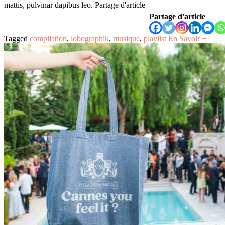
mattis, pulvinar dapibus leo. Partage d'article
Partage d'article
Tagged
compilation
,
lobographik
,
musique
,
playlist
En Savoir +