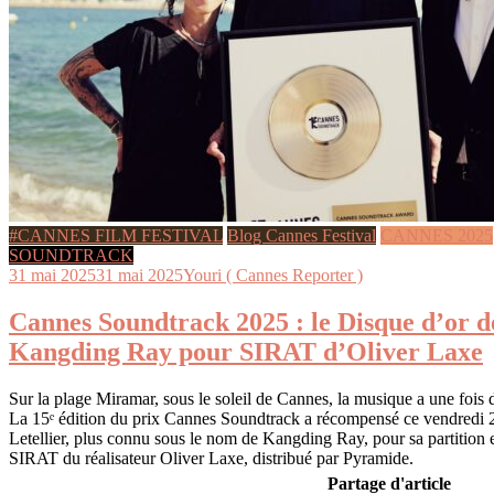
#CANNES FILM FESTIVAL
Blog Cannes Festival
CANNES 2025
SOUNDTRACK
31 mai 2025
31 mai 2025
Youri ( Cannes Reporter )
Cannes Soundtrack 2025 : le Disque d’or d
Kangding Ray pour SIRAT d’Oliver Laxe
Sur la plage Miramar, sous le soleil de Cannes, la musique a une fois 
La 15ᵉ édition du prix Cannes Soundtrack a récompensé ce vendredi
Letellier, plus connu sous le nom de Kangding Ray, pour sa partition 
SIRAT du réalisateur Oliver Laxe, distribué par Pyramide.
Partage d'article