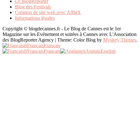
Le BlogReporter
Blog des Festivals
Création de site web avec AffluX
Informations légales
Copyright © blogdecannes.fr - Le Blog de Cannes est le 1er
Magazine sur les Evénement et soirées à Cannes avec L'Association
des BlogReporter Agency
|
Theme: Color Blog by
Mystery Themes
.
fr
Français
Français
fr
Français
Français
en
Anglais
English