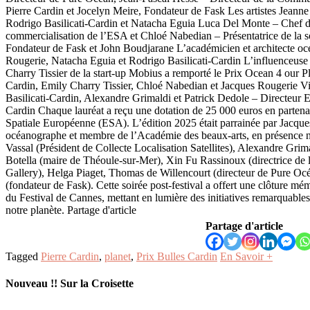
Pierre Cardin et Jocelyn Meire, Fondateur de Fask Les artistes Jeanne
Rodrigo Basilicati-Cardin et Natacha Eguia Luca Del Monte – Chef 
commercialisation de l’ESA et Chloé Nabedian – Présentatrice de la s
Fondateur de Fask et John Boudjarane L’académicien et architecte o
Rougerie, Natacha Eguia et Rodrigo Basilicati-Cardin L’influenceus
Charry Tissier de la start-up Mobius a remporté le Prix Ocean 4 our Pl
Cardin, Emily Charry Tissier, Chloé Nabedian et Jacques Rougerie Vi
Basilicati-Cardin, Alexandre Grimaldi et Patrick Dedole – Directeur 
Cardin Chaque lauréat a reçu une dotation de 25 000 euros en partena
Spatiale Européenne (ESA). L’édition 2025 était parrainée par Jacque
océanographe et membre de l’Académie des beaux-arts, en présence
Vassal (Président de Collecte Localisation Satellites), Alexandre Gri
Botella (maire de Théoule-sur-Mer), Xin Fu Rassinoux (directrice de 
Gallery), Helga Piaget, Thomas de Willencourt (directeur de Pure Oc
(fondateur de Fask). Cette soirée post-festival a offert une clôture mé
du Festival de Cannes, mettant en lumière des initiatives remarquables
notre planète. Partage d'article
Partage d'article
Tagged
Pierre Cardin
,
planet
,
Prix Bulles Cardin
En Savoir +
Nouveau !! Sur la Croisette