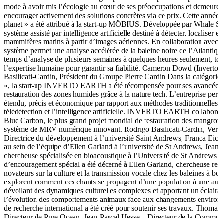
mode à avoir mis l’écologie au cœur de ses préoccupations et demeure
encourager activement des solutions concrètes via ce prix. Cette année
planet » a été attribué à la start-up MÖBIUS. Développée par Whal
système assisté par intelligence artificielle destiné à détecter, localiser e
mammifères marins à partir d’images aériennes. En collaboration ave
système permet une analyse accélérée de la baleine noire de l’Atlantiq
temps d’analyse de plusieurs semaines à quelques heures seulement, to
l’expertise humaine pour garantir sa fiabilité. Cameron Dowd (Inverto
Basilicati-Cardin, Président du Groupe Pierre Cardin Dans la catégori
», la start-up INVERTO EARTH a été récompensée pour ses avancées 
restauration des zones humides grâce à la nature tech. L’entreprise pe
étendu, précis et économique par rapport aux méthodes traditionnelles, 
télédétection et l’intelligence artificielle. INVERTO EARTH collabo
Blue Carbon, le plus grand projet mondial de restauration des mangr
système de MRV numérique innovant. Rodrigo Basilicati-Cardin, Ve
Directrice du développement à l’université Saint Andrews, Franca Ei
au sein de l’équipe d’Ellen Garland à l’université de St Andrews, Je
chercheuse spécialisée en bioacoustique à l’Université de St Andrews
d’encouragement spécial a été décerné à Ellen Garland, chercheuse r
novateurs sur la culture et la transmission vocale chez les baleines à 
explorent comment ces chants se propagent d’une population à une autr
dévoilant des dynamiques culturelles complexes et apportant un éclaira
l’évolution des comportements animaux face aux changements envir
de recherche international a été créé pour soutenir ses travaux. Thoma
Directeur de Pure Ocean, Jean-Pascal Hesse – Directeur de la Comm