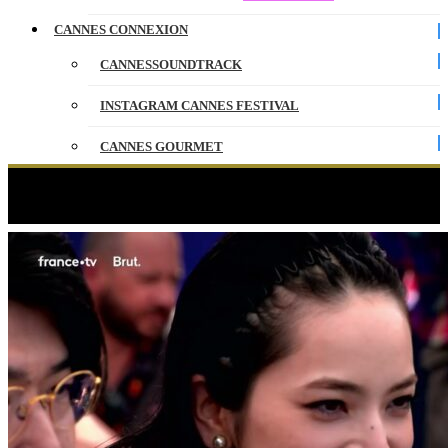
CANNES CONNEXION
CANNESSOUNDTRACK
INSTAGRAM CANNES FESTIVAL
CANNES GOURMET
CONTACT
Étiquette :
best off
PARTENAIRES
ENGLISH