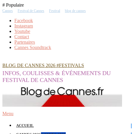
Skip
# Populaire
To
Cannes
Festival de Cannes
Festival
blog de cannes
Content
Facebook
Instagram
Youtube
Contact
Partenaires
Cannes Soundtrack
BLOG DE CANNES 2026 #FESTIVALS
INFOS, COULISSES & ÉVÉNEMENTS DU
FESTIVAL DE CANNES
Menu
ACCUEIL