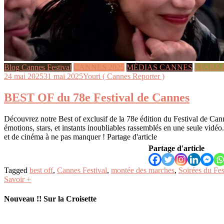
Blog Cannes Festival
CANNES 2025
MÉDIAS CANNES
STARS 
24 mai 2025
31 mai 2025
Youri ( Cannes Reporter )
BEST OF du 78e Festival de Cannes
Découvrez notre Best of exclusif de la 78e édition du Festival de Cann
émotions, stars, et instants inoubliables rassemblés en une seule vid
et de cinéma à ne pas manquer ! Partage d'article
Partage d'article
Tagged
best off
,
Cannes Festival
,
montée des marches
,
Soirées du F
Savoir +
Nouveau !! Sur la Croisette