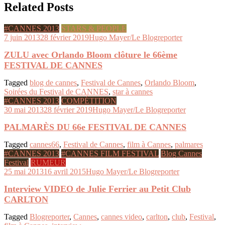
Related Posts
#CANNES 2013
STARS & PEOPLE
7 juin 2013
28 février 2019
Hugo Mayer/Le Blogreporter
ZULU avec Orlando Bloom clôture le 66ème
FESTIVAL DE CANNES
Tagged
blog de cannes
,
Festival de Cannes
,
Orlando Bloom
,
Soirées du Festival de CANNES
,
star à cannes
#CANNES 2013
COMPÉTITION
30 mai 2013
28 février 2019
Hugo Mayer/Le Blogreporter
PALMARÈS DU 66e FESTIVAL DE CANNES
Tagged
cannes66
,
Festival de Cannes
,
film à Cannes
,
palmares
#CANNES 2013
#CANNES FILM FESTIVAL
Blog Cannes
Festival
RUMEUR
25 mai 2013
16 avril 2015
Hugo Mayer/Le Blogreporter
Interview VIDEO de Julie Ferrier au Petit Club
CARLTON
Tagged
Blogreporter
,
Cannes
,
cannes video
,
carlton
,
club
,
Festival
,