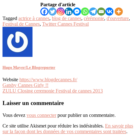
Partage d'article
Tagged
actrice à cannes
,
blog de cannes
,
cérémonie
,
d'ouverture
,
Festival de Cannes
,
Twitter Cannes Festival
Hugo Mayer/Le Blogreporter
Website
https://www.blogdecannes.fr/
Navigation
Gatsby Cannes Girly !!
ZULU Closing ceremonie Festival de cannes 2013
de
l’article
Laisser un commentaire
Vous devez
vous connecter
pour publier un commentaire.
Ce site utilise Akismet pour réduire les indésirables.
En savoir plus
sur la façon dont les données de vos commentaires sont traitées
.