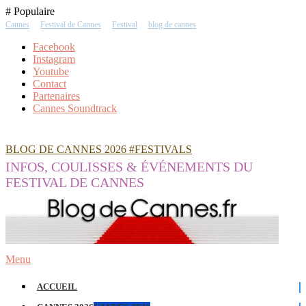
Skip
# Populaire
To
Cannes
Festival de Cannes
Festival
blog de cannes
Content
Facebook
Instagram
Youtube
Contact
Partenaires
Cannes Soundtrack
BLOG DE CANNES 2026 #FESTIVALS
INFOS, COULISSES & ÉVÉNEMENTS DU
FESTIVAL DE CANNES
Menu
ACCUEIL