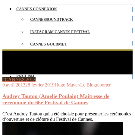
CANNES CONNEXION
CANNESSOUNDTRACK
INSTAGRAM CANNES FESTIVAL
CANNES GOURMET
CONTACT
Audrey Tautou (Amelie Poulain) Maitresse de
ceremonie du 66e Festival de Cannes
PARTENAIRES
ENGLISH
#CANNES 2013
9 avril 2013
28 février 2019
Hugo Mayer/Le Blogreporter
Audrey Tautou (Amelie Poulain) Maitresse de
ceremonie du 66e Festival de Cannes
C’est Audrey Tautou qui a été choisie pour présenter les cérémonies
d’ouverture et de clôture du Festival de Cannes.