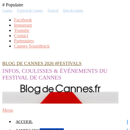
Skip
# Populaire
To
Cannes
Festival de Cannes
Festival
blog de cannes
Content
Facebook
Instagram
Youtube
Contact
Partenaires
Cannes Soundtrack
BLOG DE CANNES 2026 #FESTIVALS
INFOS, COULISSES & ÉVÉNEMENTS DU
FESTIVAL DE CANNES
Menu
ACCUEIL