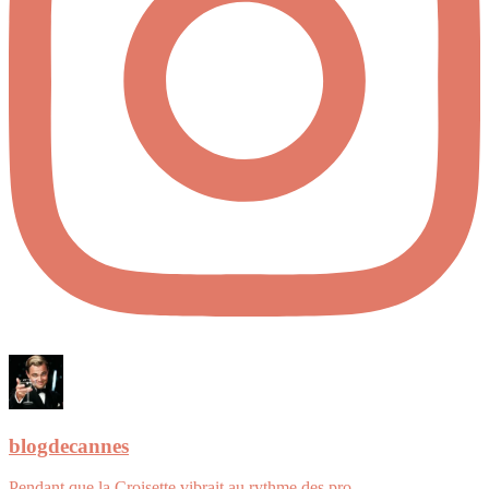
blogdecannes
Pendant que la Croisette vibrait au rythme des pro