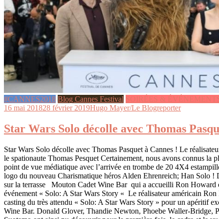
#CANNES2018
Blog Cannes Festival
SOIRÉES & ÉVÉNEMENT
16 mai 2018
28 février 2019
Hugo Mayer/Le Blogreporter
Star Wars Solo décolle avec Thomas Pasqu
Star Wars Solo décolle avec Thomas Pasquet à Cannes ! Le réalisat
le spationaute Thomas Pesquet Certainement, nous avons connus la pl
point de vue médiatique avec l’arrivée en trombe de 20 4X4 estampill
logo du nouveau Charismatique héros Alden Ehrenreich; Han Solo ! D
sur la terrasse Mouton Cadet Wine Bar qui a accueilli Ron Howard et
événement « Solo: A Star Wars Story « Le réalisateur américain Ron
casting du très attendu « Solo: A Star Wars Story » pour un apéritif 
Wine Bar. Donald Glover, Thandie Newton, Phoebe Waller-Bridge, P