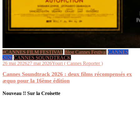
#CANNES FILM FESTIVAL
Blog Cannes Festival
CANNES
2026
CANNES SOUNDTRACK
26 mai 2026
27 mai 2026
Youri ( Cannes Reporter )
Cannes Soundtrack 2026 : deux films récompensés ex
æquo pour la 16ème édition
Nouveau !! Sur la Croisette