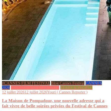
#CANNES FILM FESTIVAL
Blog Cannes Festival
CANNES
2026
SOIRÉES & ÉVÉNEMENTS
STARS & PEOPLE
12 juillet 2026
12 juillet 2026
Youri ( Cannes Reporter )
La Maison de Pompadour, une nouvelle adresse qui a
fait vivre de belle soirées privées du Festival de Cannes