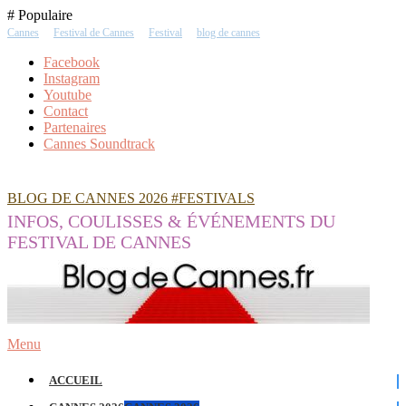
Skip
# Populaire
To
Cannes
Festival de Cannes
Festival
blog de cannes
Content
Facebook
Instagram
Youtube
Contact
Partenaires
Cannes Soundtrack
BLOG DE CANNES 2026 #FESTIVALS
INFOS, COULISSES & ÉVÉNEMENTS DU
FESTIVAL DE CANNES
Menu
ACCUEIL