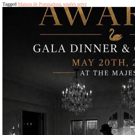
Tagged
Maison de Pompadour
,
soirées prive