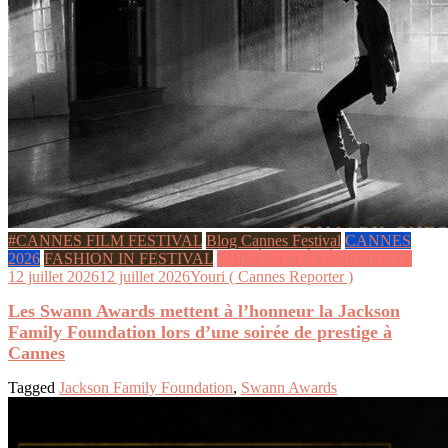
#CANNES FILM FESTIVAL
Blog Cannes Festival
CANNES
2026
FASHION IN FESTIVAL
SOIRÉES & ÉVÉNEMENTS
12 juillet 2026
12 juillet 2026
Youri ( Cannes Reporter )
Les Swann Awards mettent à l’honneur la Jackson
Family Foundation lors d’une soirée de prestige à
Cannes
Tagged
Jackson Family Foundation
,
Swann Awards