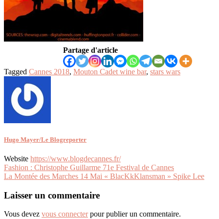
Partage d'article
Tagged
Cannes 2018
,
Mouton Cadet wine bar
,
stars wars
Hugo Mayer/Le Blogreporter
Website
https://www.blogdecannes.fr/
Navigation
Fashion : Christophe Guillarme 71e Festival de Cannes
La Montée des Marches 14 Mai « BlacKkKlansman » Spike Lee
de
l’article
Laisser un commentaire
Vous devez
vous connecter
pour publier un commentaire.