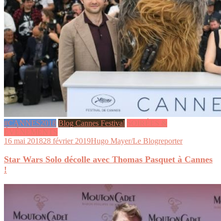
#CANNES2018
Blog Cannes Festival
SOIRÉES &
ÉVÉNEMENTS
16 mai 2018
28 février 2019
Hugo Mayer/Le Blogreporter
Star Wars Solo décolle avec Thomas Pasquet à Cannes
!