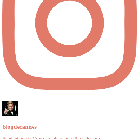
blogdecannes
Pendant que la Croisette vibrait au rythme des pro