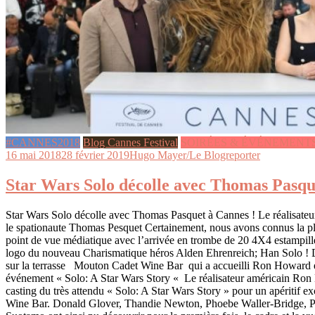
#CANNES2018
Blog Cannes Festival
SOIRÉES & ÉVÉNEMENT
16 mai 2018
28 février 2019
Hugo Mayer/Le Blogreporter
Star Wars Solo décolle avec Thomas Pasqu
Star Wars Solo décolle avec Thomas Pasquet à Cannes ! Le réalisat
le spationaute Thomas Pesquet Certainement, nous avons connus la pl
point de vue médiatique avec l’arrivée en trombe de 20 4X4 estampill
logo du nouveau Charismatique héros Alden Ehrenreich; Han Solo ! D
sur la terrasse Mouton Cadet Wine Bar qui a accueilli Ron Howard et
événement « Solo: A Star Wars Story « Le réalisateur américain Ron
casting du très attendu « Solo: A Star Wars Story » pour un apéritif 
Wine Bar. Donald Glover, Thandie Newton, Phoebe Waller-Bridge, P