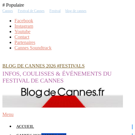
Skip
# Populaire
To
Cannes
Festival de Cannes
Festival
blog de cannes
Content
Facebook
Instagram
Youtube
Contact
Partenaires
Cannes Soundtrack
BLOG DE CANNES 2026 #FESTIVALS
INFOS, COULISSES & ÉVÉNEMENTS DU
FESTIVAL DE CANNES
Menu
ACCUEIL