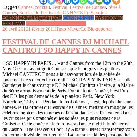
Tagged
Cannes
,
cocktail
,
Festival
,
Festival de Cannes
,
fêtes à
Cannes
,
Soirées du Festival de CANNES
En Savoir +
#CANNES FILM FESTIVAL
CANNES 2010
FASHION IN
FESTIVAL
SOIRÉES & ÉVÉNEMENTS
20 avril 2010
1 février 2011
Hugo Mayer/Le Blogreporter
FESTIVAL DE CANNES DJ MICHAEL
CANITROT SO HAPPY IN CANNES
« SO HAPPY IN PARIS… » and Cannes from the 12th to the 23th
May C’est un avant goût Cannois, que le bogoss des platines
Michael CANITROT nous a fait savourer lors de la soirée de
lancement de sa nouvelle compil » SO HAPPY IN PARIS ». Julia
Gautier et le charismatique DJ Michael Canitrot s’invite, à la Mairie
du 6ème arrondissement de Paris. Durant toute l’année, il est l’un
des DJs les plus demandés de la planète : Paris, New York,
Barcelone, Tokyo… Pendant le mois de mai, il est, depuis plusieurs
années, le DJ officiel du Festival de Cannes, mettant en musique les
célèbres montées des marches et faisant danser les festivaliers dans
les clubs les plus branchés et les soirées les plus réussies de la
Croisette. Cette année on le retrouvera dans le night lub très fermé
du Casino : The Heaven’s floor By Albane Cleret : transformez vous
en homme invisible pour rentrer ! La presse est là, les personnalités