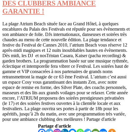
DES CLUBBERS AMBIANCE
GARANTIE !
La plage Atrium Beach située face au Grand Hôtel, à quelques
encablures du Palais des Festivals est réputée pour ses évènements et
son ambiance de folie. DJs internationaux, danseuses et soirées très
chaudes au menu de cette nouvelle édition. La plage tendance et
festive du Festival de Cannes 2010, l’atrium Beach vous réserve 12
après-midi magiques et 12 nuits inoubliables hautes en évènements.
Dès midi, les DJ et nosTristan Casara, Kaiser (pacha recording) &
garden brothers. La programmation basée sur une musique rythmée,
éclectique et intemporelle fera vibrer ce Festival. Les soirées haut de
gamme et VIP consacrées à nos partenaires de grands noms
retransmettront la magie de ce 63 ème Festival. L’atrium c’est aussi
un espace Cosy vous garantissant des instants Zen, avec notre
espace de remise en forme, des Silver Plate, des coachs personnels,
masseurs et des lits aux grands voilages pour se relaxer. Cette année
encore, l’ATRIUM proposera des soirées prestigieuses privatisées
(le 17) et des soirées festives ouvertes à la clientèle locale et aux
festivaliers. La plage ouvrira ses portes à partir de 18h pour les
apéritifs, jusqu’à 2h du matin, avec une programmation très variée,
pour une ambiance clubbing des meilleures ! Partage d'article
Partage d'article