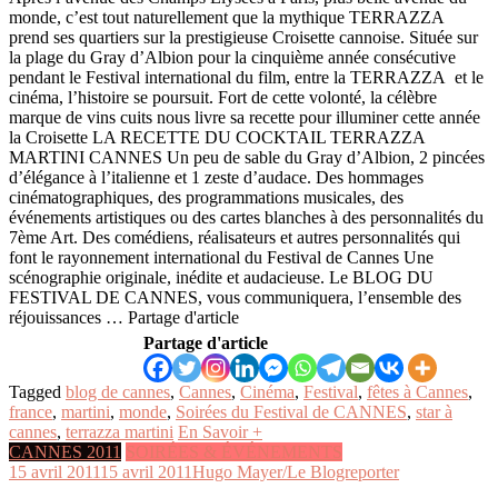
monde, c’est tout naturellement que la mythique TERRAZZA
prend ses quartiers sur la prestigieuse Croisette cannoise. Située sur
la plage du Gray d’Albion pour la cinquième année consécutive
pendant le Festival international du film, entre la TERRAZZA et le
cinéma, l’histoire se poursuit. Fort de cette volonté, la célèbre
marque de vins cuits nous livre sa recette pour illuminer cette année
la Croisette LA RECETTE DU COCKTAIL TERRAZZA
MARTINI CANNES Un peu de sable du Gray d’Albion, 2 pincées
d’élégance à l’italienne et 1 zeste d’audace. Des hommages
cinématographiques, des programmations musicales, des
événements artistiques ou des cartes blanches à des personnalités du
7ème Art. Des comédiens, réalisateurs et autres personnalités qui
font le rayonnement international du Festival de Cannes Une
scénographie originale, inédite et audacieuse. Le BLOG DU
FESTIVAL DE CANNES, vous communiquera, l’ensemble des
réjouissances … Partage d'article
Partage d'article
Tagged
blog de cannes
,
Cannes
,
Cinéma
,
Festival
,
fêtes à Cannes
,
france
,
martini
,
monde
,
Soirées du Festival de CANNES
,
star à
cannes
,
terrazza martini
En Savoir +
CANNES 2011
SOIRÉES & ÉVÉNEMENTS
15 avril 2011
15 avril 2011
Hugo Mayer/Le Blogreporter