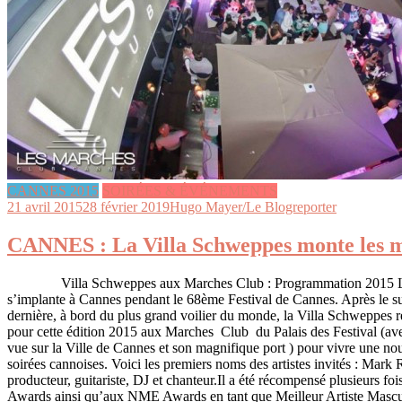
CANNES 2015
SOIRÉES & ÉVÉNEMENTS
21 avril 2015
28 février 2019
Hugo Mayer/Le Blogreporter
CANNES : La Villa Schweppes monte les m
Villa Schweppes aux Marches Club : Programmation 2015 La
s’implante à Cannes pendant le 68ème Festival de Cannes. Après le su
dernière, à bord du plus grand voilier du monde, la Villa Schweppes re
pour cette édition 2015 aux Marches Club du Palais des Festival (avec
vue sur la Ville de Cannes et son magnifique port ) pour vivre une nouv
soirées cannoises. Voici les premiers noms des artistes invités : Mar
producteur, guitariste, DJ et chanteur.Il a été récompensé plusieurs fo
Awards ainsi qu’aux NME Awards en tant que Meilleur Artiste Mascul