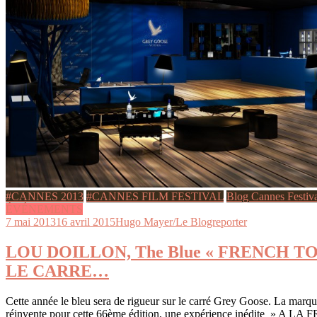
#CANNES 2013
#CANNES FILM FESTIVAL
Blog Cannes Festiv
ÉVÉNEMENTS
7 mai 2013
16 avril 2015
Hugo Mayer/Le Blogreporter
LOU DOILLON, The Blue « FRENCH T
LE CARRE…
Cette année le bleu sera de rigueur sur le carré Grey Goose. La marq
réinvente pour cette 66ème édition, une expérience inédite » A 