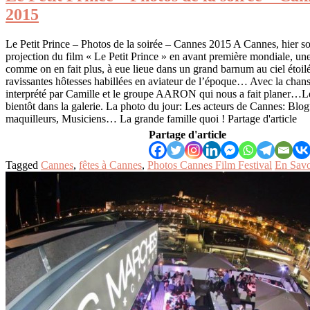
2015
Le Petit Prince – Photos de la soirée – Cannes 2015 A Cannes, hier soi
projection du film « Le Petit Prince » en avant première mondiale, une
comme on en fait plus, à eue lieue dans un grand barnum au ciel étoil
ravissantes hôtesses habillées en aviateur de l’époque… Avec la chan
interprété par Camille et le groupe AARON qui nous a fait planer…L
bientôt dans la galerie. La photo du jour: Les acteurs de Cannes: Blog
maquilleurs, Musiciens… La grande famille quoi ! Partage d'article
Partage d'article
Tagged
Cannes
,
fêtes à Cannes
,
Photos Cannes Film Festival
En Savo