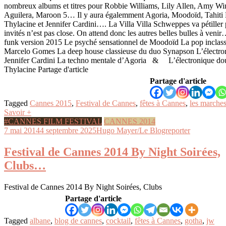
nombreux albums et titres pour Robbie Williams, Lily Allen, Amy Wi
Aguilera, Maroon 5… Il y aura égalemment Agoria, Moodoïd, Tahiti 
Thylacine et Jennifer Cardini…. La Villa Villa Schweppes va pétiller p
invités n’est pas close. On attend donc les autres belles bulles à ven
funk version 2015 Le psyché sensationnel de Moodoïd La pop inclass
Marcelo Gomes La deep house classieuse du duo Synapson L’électron
Jennifer Cardini La techno mentale d’Agoria & L’électronique dou
Thylacine Partage d'article
Partage d'article
Tagged
Cannes 2015
,
Festival de Cannes
,
fêtes à Cannes
,
les marche
Savoir +
#CANNES FILM FESTIVAL
CANNES 2014
7 mai 2014
4 septembre 2025
Hugo Mayer/Le Blogreporter
Festival de Cannes 2014 By Night Soirées,
Clubs…
Festival de Cannes 2014 By Night Soirées, Clubs
Partage d'article
Tagged
albane
,
blog de cannes
,
cocktail
,
fêtes à Cannes
,
gotha
,
jw