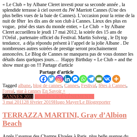
« Le Club » by Albane Cleret investi pour sa seconde année , la
splendide terrasse à ciel ouvert du JW Marriott Cannes (Une des
plus belles vues de la baie de Cannes). L’occasion pour la reine de la
nuit de fêter les dix ans de son club à Cannes. Lieux des plus en
vogue, prisé des stars du monde entier, » Le Club » by Albane
Cleret accueillera le jeudi 17 mai 2012, la soirée des 15 ans de
l’Oréal , partenaire officiel du Festival. Martin Solveig , le Dj top
tendance, a déja répondu présent à l’appel de la jolie Albane . De
nombreuses autres soirées de prestige seront prochainement
annoncées. Le Blog de Cannes ne manquera pas de vous donner les
détails dans quelques jours… Happy Birthday « Le Club » and the
show must go on !!! Partage d'article
Partage d'article
Tagged
albane
,
blog de cannes
,
Cannes
,
Festival
,
fêtes à Cannes
,
l'oreal
,
star à cannes
En Savoir +
CANNES 2011
SOIRÉES & ÉVÉNEMENTS
3 mai 2011
28 février 2019
Hugo Mayer/Le Blogreporter
TERRAZZA MARTINI, Gray d’Albion
Beach
Après l’avenue des Champs Elysées à Paris, plus belle avenue du