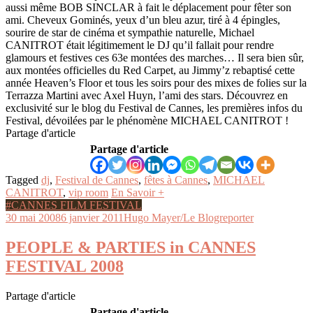
aussi même BOB SINCLAR à fait le déplacement pour fêter son
ami. Cheveux Gominés, yeux d’un bleu azur, tiré à 4 épingles,
sourire de star de cinéma et sympathie naturelle, Michael
CANITROT était légitimement le DJ qu’il fallait pour rendre
glamours et festives ces 63e montées des marches… Il sera bien sûr,
aux montées officielles du Red Carpet, au Jimmy’z rebaptisé cette
année Heaven’s Floor et tous les soirs pour des mixes de folies sur la
Terrazza Martini avec Axel Huyn, l’ami des stars. Découvrez en
exclusivité sur le blog du Festival de Cannes, les premières infos du
Festival, dévoilées par le phénomène MICHAEL CANITROT !
Partage d'article
Partage d'article
Tagged
dj
,
Festival de Cannes
,
fêtes à Cannes
,
MICHAEL
CANITROT
,
vip room
En Savoir +
#CANNES FILM FESTIVAL
30 mai 2008
6 janvier 2011
Hugo Mayer/Le Blogreporter
PEOPLE & PARTIES in CANNES
FESTIVAL 2008
Partage d'article
Partage d'article