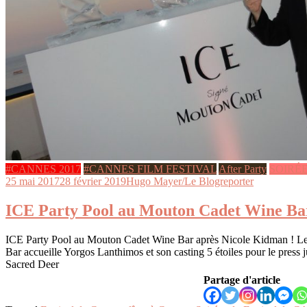
#CANNES 2017
#CANNES FILM FESTIVAL
After Party
SOIRÉ
25 mai 2017
28 février 2019
Hugo Mayer/Le Blogreporter
ICE Party Pool au Mouton Cadet Wine Ba
ICE Party Pool au Mouton Cadet Wine Bar après Nicole Kidman ! 
Bar accueille Yorgos Lanthimos et son casting 5 étoiles pour le press 
Sacred Deer
Partage d'article