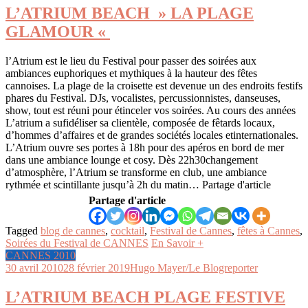
L’ATRIUM BEACH » LA PLAGE
GLAMOUR «
l’Atrium est le lieu du Festival pour passer des soirées aux
ambiances euphoriques et mythiques à la hauteur des fêtes
cannoises. La plage de la croisette est devenue un des endroits festifs
phares du Festival. DJs, vocalistes, percussionnistes, danseuses,
show, tout est réuni pour étinceler vos soirées. Au cours des années
L’atrium a sufidéliser sa clientèle, composée de fêtards locaux,
d’hommes d’affaires et de grandes sociétés locales etinternationales.
L’Atrium ouvre ses portes à 18h pour des apéros en bord de mer
dans une ambiance lounge et cosy. Dès 22h30changement
d’atmosphère, l’Atrium se transforme en club, une ambiance
rythmée et scintillante jusqu’à 2h du matin… Partage d'article
Partage d'article
Tagged
blog de cannes
,
cocktail
,
Festival de Cannes
,
fêtes à Cannes
,
Soirées du Festival de CANNES
En Savoir +
CANNES 2010
30 avril 2010
28 février 2019
Hugo Mayer/Le Blogreporter
L’ATRIUM BEACH PLAGE FESTIVE