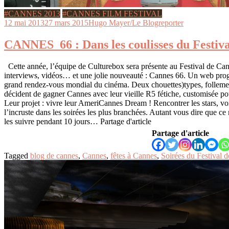
#CANNES 2013
#CANNES FILM FESTIVAL
12 mai 2013
27 mars 2015
Hugo Mayer/Le Blogreporter
CANNES_66 : Dans les coulisses du Festiva
Cette année, l’équipe de Culturebox sera présente au Festival de Can
interviews, vidéos… et une jolie nouveauté : Cannes 66. Un web pro
grand rendez-vous mondial du cinéma. Deux chouettes)types, follem
décident de gagner Cannes avec leur vieille R5 fétiche, customisée po
Leur projet : vivre leur AmeriCannes Dream ! Rencontrer les stars, voir
l’incruste dans les soirées les plus branchées. Autant vous dire que ce
les suivre pendant 10 jours… Partage d'article
Partage d'article
Tagged
blog de cannes
,
Cannes
,
fêtes à Cannes
,
Soirées du Festiva