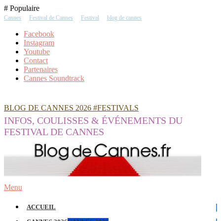
Skip
# Populaire
To
Cannes
Festival de Cannes
Festival
blog de cannes
Content
Facebook
Instagram
Youtube
Contact
Partenaires
Cannes Soundtrack
BLOG DE CANNES 2026 #FESTIVALS
INFOS, COULISSES & ÉVÉNEMENTS DU
FESTIVAL DE CANNES
Menu
ACCUEIL