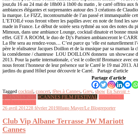
jour,du 16 au 24 mai de 18h00 à 1h00 du matin , le carré offrira aux fe
ambiances élégantes et surprenantes autour des 3 créations de Claudi
la marque. Le FIZZ, incontournable de l’an passé et immanquable ce
L’ETOILé vous feront vibrer les papilles avec en note de fond les sa
made in France. Le début de soirée sera rythmé au son des notes du p
Mimoun, dans une ambiance Lounge, cocktail dinatoir et bonne musiq
effet. GET A ROOM, le duo de Dj’s Parisien ambianceront le CARRE
La fête sera au rendez-vous… C’est parce qu ‘elle est naturellement l
père le réalisateur Jacques Doillon et de la musique par sa maman la 
la comédienne / chanteuse LOU DOILLON donnera un showcase d’e
2013. Pour la partie internationale, c’est le collectif Bromance avec e
nous feront l’honneur de leur présence sur le Carré le 19 mai 2013. A
jardins du grand Hôtel pour découvrir le Carré. Partage d'article
Partage d'article
Tagged
cocktail
,
concert
,
fêtes à Cannes
,
Grey
,
show
En Savoir +
#CANNES 2012
#CANNES FILM FESTIVAL
SOIRÉES &
ÉVÉNEMENTS
26 avril 2012
28 février 2019
Hugo Mayer/Le Blogreporter
Club Vip Albane Terrasse JW Mariott
Cannes