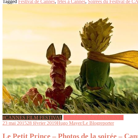
Tagged
Festival de Cannes
,
fêtes à Cannes
,
Soirées du Festival de
#CANNES FILM FESTIVAL
SOIRÉES & ÉVÉNEMENTS
23 mai 2015
28 février 2019
Hugo Mayer/Le Blogreporter
Le Petit Prince – Photos de la soirée – Can