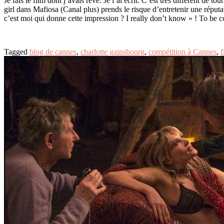
Je fais le film dont j’avais rêvé. Je l’ai écrit. C’est très différent de to
girl dans Mafiosa (Canal plus) prends le risque d’entretenir une réputa
c’est moi qui donne cette impression ? I really don’t know » ! To be 
Tagged
blog de cannes
,
charlotte gainsbourg
,
compétition à Cannes
,
f