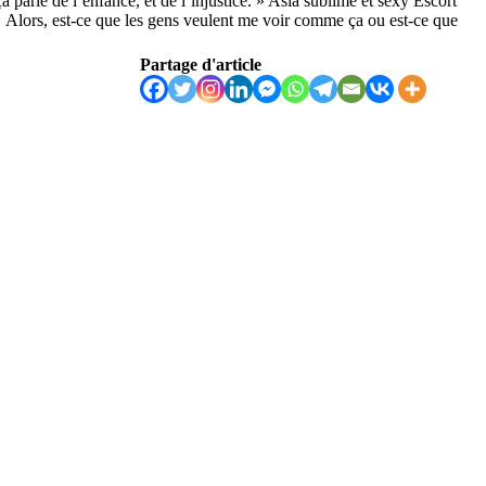
ue ça parle de l’enfance, et de l’injustice. » Asia sublime et sexy Escort
. « Alors, est-ce que les gens veulent me voir comme ça ou est-ce que
Partage d'article