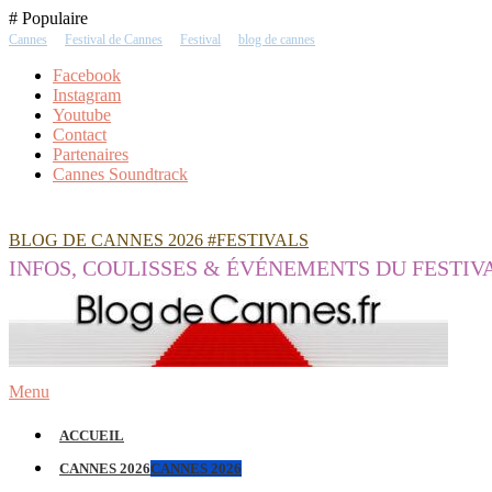
Skip
# Populaire
To
Cannes
Festival de Cannes
Festival
blog de cannes
Content
Facebook
Instagram
Youtube
Contact
Partenaires
Cannes Soundtrack
BLOG DE CANNES 2026 #FESTIVALS
INFOS, COULISSES & ÉVÉNEMENTS DU FESTIV
Menu
ACCUEIL
CANNES 2026
CANNES 2026