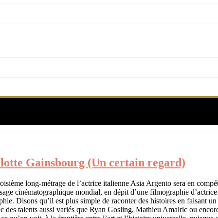
Étiquette :
compétition à Cannes
tte Gainsbourg (Un certain regard)
métrage de l’actrice italienne Asia Argento sera en compétition à
u paysage cinématographique mondial, en dépit d’une filmographie d’
 Disons qu’il est plus simple de raconter des histoires en faisant un fil
 avec des talents aussi variés que Ryan Gosling, Mathieu Amalric ou enco