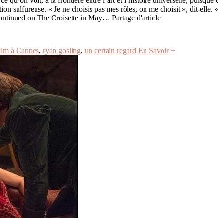
ut ce qu’on voit, à la frontière entre l’art et l’histoire universelle, puisq
tion sulfureuse. « Je ne choisis pas mes rôles, on me choisit », dit-elle
continued on The Croisette in May… Partage d'article
ilm à Cannes
,
ryan gosling
,
un certain regard
En Savoir +