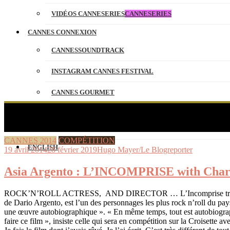
VIDÉOS CANNESERIES
CANNESERIES
CANNES CONNEXION
CANNESSOUNDTRACK
INSTAGRAM CANNES FESTIVAL
CANNES GOURMET
CONTACT
PARTENAIRES
CANNES 2014
COMPÉTITION
ENGLISH
19 avril 2014
28 février 2019
Hugo Mayer/Le Blogreporter
Asia Argento : L’INCOMPRISE with Charlo
ROCK’N’ROLL ACTRESS, AND DIRECTOR … L’Incomprise troisième long-
de Dario Argento, est l’un des personnages les plus rock n’roll d
une œuvre autobiographique ». « En même temps, tout est autobiographie.
faire ce film », insiste celle qui sera en compétition sur la Croisette