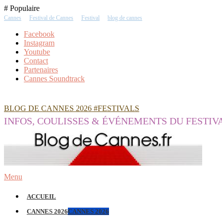
Skip
# Populaire
To
Cannes
Festival de Cannes
Festival
blog de cannes
Content
Facebook
Instagram
Youtube
Contact
Partenaires
Cannes Soundtrack
BLOG DE CANNES 2026 #FESTIVALS
INFOS, COULISSES & ÉVÉNEMENTS DU FESTIV
Menu
ACCUEIL
CANNES 2026
CANNES 2026