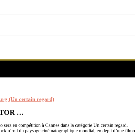
 : L’INCOMPRISE with Charlotte Gainsbourg (Un ce
rg (Un certain regard)
CTOR …
to sera en compétition à Cannes dans la catégorie Un certain regard.
 rock n’roll du paysage cinématographique mondial, en dépit d’une filmo