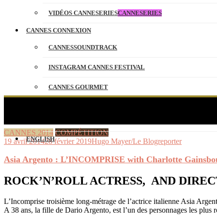
VIDÉOS CANNESERIES
CANNESERIES
CANNES CONNEXION
CANNESSOUNDTRACK
INSTAGRAM CANNES FESTIVAL
CANNES GOURMET
CONTACT
Asia Argento
PARTENAIRES
CANNES 2014
COMPÉTITION
ENGLISH
19 avril 2014
28 février 2019
Hugo Mayer/Le Blogreporter
Asia Argento : L’INCOMPRISE with Charlotte Gainsbou
ROCK’N’ROLL ACTRESS,
AND DIRE
L’Incomprise troisième long-métrage de l’actrice italienne Asia Argen
A 38 ans, la fille de Dario Argento, est l’un des personnages les plus