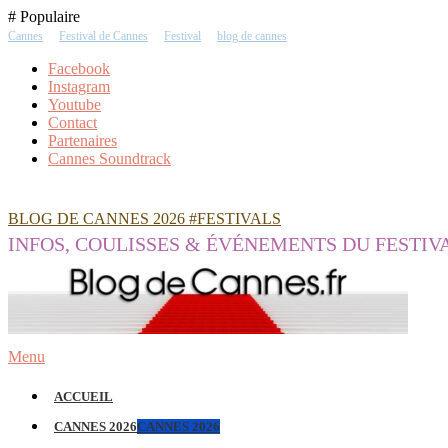
Skip
# Populaire
To
Cannes
Festival de Cannes
Festival
blog de cannes
Content
Facebook
Instagram
Youtube
Contact
Partenaires
Cannes Soundtrack
BLOG DE CANNES 2026 #FESTIVALS
INFOS, COULISSES & ÉVÉNEMENTS DU FESTIV
Menu
ACCUEIL
CANNES 2026
CANNES 2026