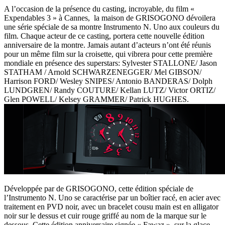
A l’occasion de la présence du casting, incroyable, du film «
Expendables 3 » à Cannes, la maison de GRISOGONO dévoilera
une série spéciale de sa montre Instrumento N. Uno aux couleurs du
film. Chaque acteur de ce casting, portera cette nouvelle édition
anniversaire de la montre. Jamais autant d’acteurs n’ont été réunis
pour un même film sur la croisette, qui vibrera pour cette première
mondiale en présence des superstars: Sylvester STALLONE/ Jason
STATHAM / Arnold SCHWARZENEGGER/ Mel GIBSON/
Harrison FORD/ Wesley SNIPES/ Antonio BANDERAS/ Dolph
LUNDGREN/ Randy COUTURE/ Kellan LUTZ/ Victor ORTIZ/
Glen POWELL/ Kelsey GRAMMER/ Patrick HUGHES.
Développée par de GRISOGONO, cette édition spéciale de
l’Instrumento N. Uno se caractérise par un boîtier racé, en acier avec
traitement en PVD noir, avec un bracelet cousu main est en alligator
noir sur le dessus et cuir rouge griffé au nom de la marque sur le
dessous. Cette édition anniversaire signée « Fawaz », sur la glace