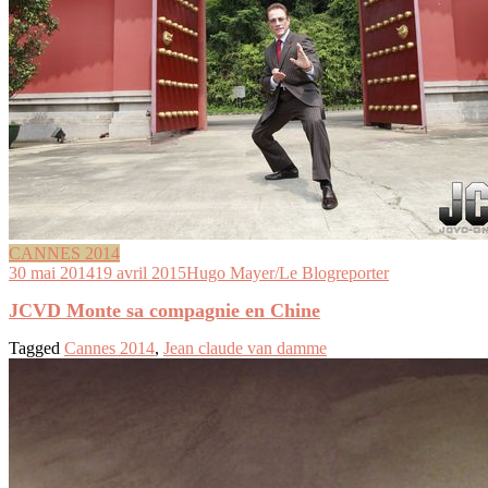
CANNES 2014
30 mai 2014
19 avril 2015
Hugo Mayer/Le Blogreporter
JCVD Monte sa compagnie en Chine
Tagged
Cannes 2014
,
Jean claude van damme