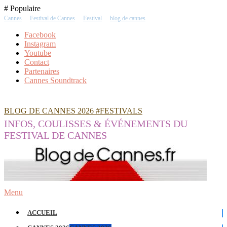
Skip
# Populaire
To
Cannes
Festival de Cannes
Festival
blog de cannes
Content
Facebook
Instagram
Youtube
Contact
Partenaires
Cannes Soundtrack
BLOG DE CANNES 2026 #FESTIVALS
INFOS, COULISSES & ÉVÉNEMENTS DU
FESTIVAL DE CANNES
Menu
ACCUEIL