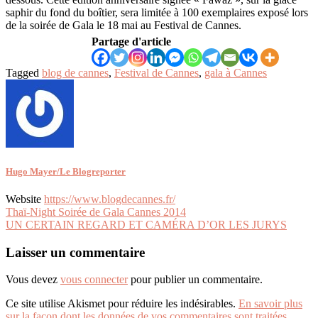
saphir du fond du boîtier, sera limitée à 100 exemplaires exposé lors
de la soirée de Gala le 18 mai au Festival de Cannes.
Partage d'article
Tagged
blog de cannes
,
Festival de Cannes
,
gala à Cannes
Hugo Mayer/Le Blogreporter
Website
https://www.blogdecannes.fr/
Navigation
Thaï-Night Soirée de Gala Cannes 2014
UN CERTAIN REGARD ET CAMÉRA D’OR LES JURYS
de
l’article
Laisser un commentaire
Vous devez
vous connecter
pour publier un commentaire.
Ce site utilise Akismet pour réduire les indésirables.
En savoir plus
sur la façon dont les données de vos commentaires sont traitées
.