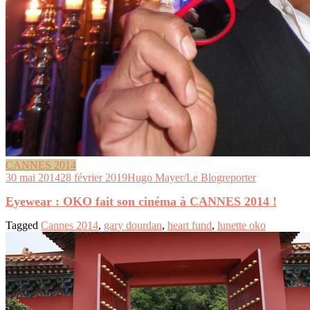
CANNES 2014
30 mai 2014
28 février 2019
Hugo Mayer/Le Blogreporter
Eyewear : OKO fait son cinéma à CANNES 2014 !
Tagged
Cannes 2014
,
gary dourdan
,
heart fund
,
lunette oko