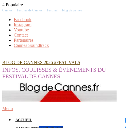
Skip
# Populaire
To
Cannes
Festival de Cannes
Festival
blog de cannes
Content
Facebook
Instagram
Youtube
Contact
Partenaires
Cannes Soundtrack
BLOG DE CANNES 2026 #FESTIVALS
INFOS, COULISSES & ÉVÉNEMENTS DU
FESTIVAL DE CANNES
Menu
ACCUEIL