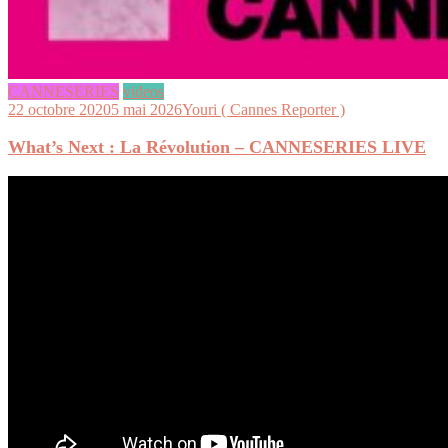
CANNESERIES
videos
22 octobre 2020
5 mai 2026
Youri ( Cannes Reporter )
What’s Next : La Révolution – CANNESERIES LIVE