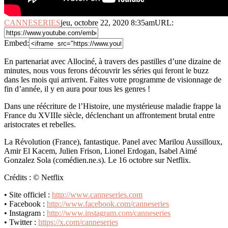
CANNESERIES
jeu, octobre 22, 2020 8:35am
URL:
Embed:
En partenariat avec Allociné, à travers des pastilles d’une dizaine de
minutes, nous vous ferons découvrir les séries qui feront
le buzz
dans les mois qui arrivent. Faites votre programme de visionnage de
fin d’année, il y en aura pour tous les genres !
Dans une réécriture de l’Histoire, une mystérieuse maladie frappe la
France du XVIIIe siècle, déclenchant un affrontement brutal entre
aristocrates et rebelles.
La Révolution (France), fantastique. Panel avec Marilou Aussilloux,
Amir El Kacem, Julien Frison, Lionel Erdogan, Isabel Aimé
Gonzalez Sola (comédien.ne.s). Le 16 octobre sur Netflix.
Crédits : © Netflix
• Site officiel :
http://www.canneseries.com
• Facebook :
http://www.facebook.com/canneseries
• Instagram :
http://www.instagram.com/canneseries
• Twitter :
https://x.com/canneseries