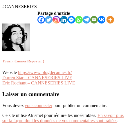
#CANNESERIES
Partage d'article
Youri ( Cannes Reporter )
Website
https://www.blogdecannes.fr/
Navigation
Darren Star – CANNESERIES LIVE
Eric Rochant – CANNESERIES LIVE
de
l’article
Laisser un commentaire
Vous devez
vous connecter
pour publier un commentaire.
Ce site utilise Akismet pour réduire les indésirables.
En savoir plus
sur la façon dont les données de vos commentaires sont traitées
.