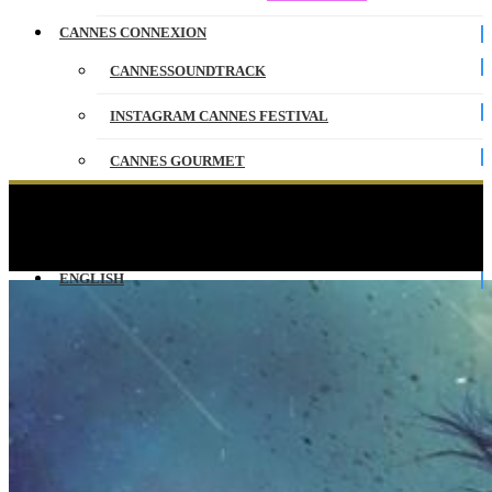
CANNES CONNEXION
CANNESSOUNDTRACK
INSTAGRAM CANNES FESTIVAL
CANNES GOURMET
CONTACT
What’s Next : La Révolution – CANNESERIES
LIVE
PARTENAIRES
ENGLISH