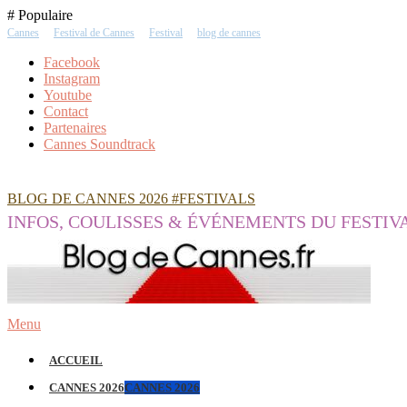
Skip
# Populaire
To
Cannes
Festival de Cannes
Festival
blog de cannes
Content
Facebook
Instagram
Youtube
Contact
Partenaires
Cannes Soundtrack
BLOG DE CANNES 2026 #FESTIVALS
INFOS, COULISSES & ÉVÉNEMENTS DU FESTIV
Menu
ACCUEIL
CANNES 2026
CANNES 2026