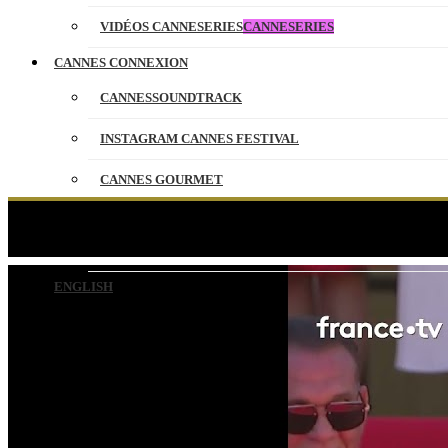
VIDÉOS CANNESERIES
CANNESERIES
CANNES CONNEXION
CANNESSOUNDTRACK
INSTAGRAM CANNES FESTIVAL
CANNES GOURMET
CONTACT
Valeska Grisebach monte le
PARTENAIRES
ENGLISH