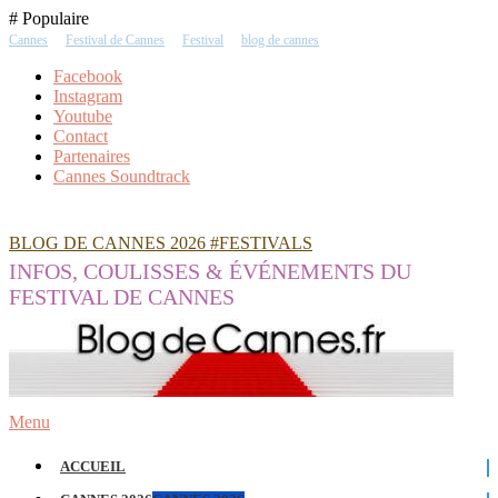
Skip
# Populaire
To
Cannes
Festival de Cannes
Festival
blog de cannes
Content
Facebook
Instagram
Youtube
Contact
Partenaires
Cannes Soundtrack
BLOG DE CANNES 2026 #FESTIVALS
INFOS, COULISSES & ÉVÉNEMENTS DU
FESTIVAL DE CANNES
Menu
ACCUEIL