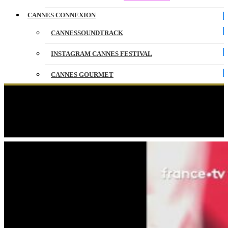
CANNES CONNEXION
CANNESSOUNDTRACK
INSTAGRAM CANNES FESTIVAL
CANNES GOURMET
CONTACT
Gilles Marchand pensait monter les marches
pour DAS GETRAUMTE ABENTEUER en toute
PARTENAIRES
discrétion…
ENGLISH