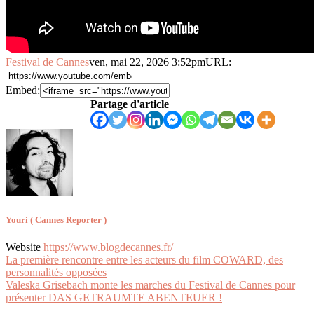
Festival de Cannes
ven, mai 22, 2026 3:52pm
URL:
Embed:
Partage d'article
Youri ( Cannes Reporter )
Website
https://www.blogdecannes.fr/
Navigation
La première rencontre entre les acteurs du film COWARD, des
personnalités opposées
de
Valeska Grisebach monte les marches du Festival de Cannes pour
l’article
présenter DAS GETRAUMTE ABENTEUER !