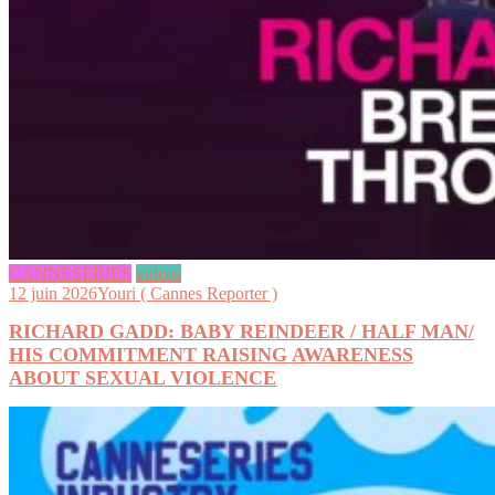
CANNESERIES
videos
12 juin 2026
Youri ( Cannes Reporter )
RICHARD GADD: BABY REINDEER / HALF MAN/
HIS COMMITMENT RAISING AWARENESS
ABOUT SEXUAL VIOLENCE