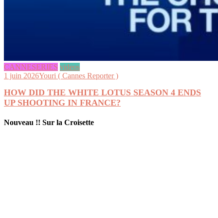
CANNESERIES
videos
1 juin 2026
Youri ( Cannes Reporter )
HOW DID THE WHITE LOTUS SEASON 4 ENDS
UP SHOOTING IN FRANCE?
Nouveau !! Sur la Croisette