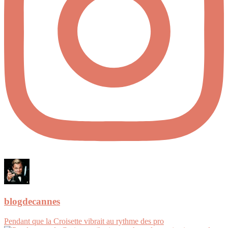
blogdecannes
Pendant que la Croisette vibrait au rythme des pro