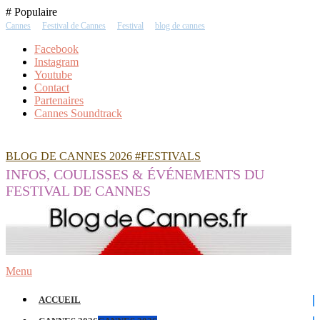
Skip
# Populaire
To
Cannes
Festival de Cannes
Festival
blog de cannes
Content
Facebook
Instagram
Youtube
Contact
Partenaires
Cannes Soundtrack
BLOG DE CANNES 2026 #FESTIVALS
INFOS, COULISSES & ÉVÉNEMENTS DU
FESTIVAL DE CANNES
Menu
ACCUEIL