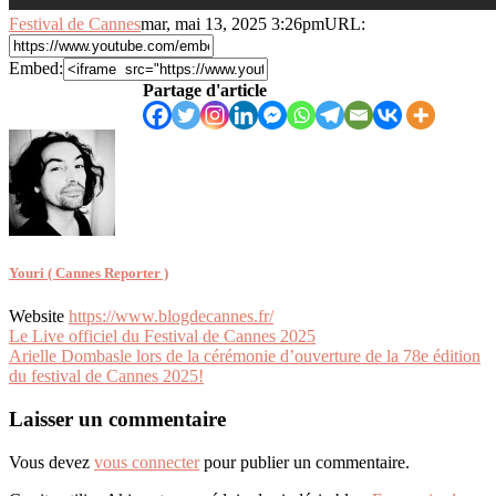
Festival de Cannes
mar, mai 13, 2025 3:26pm
URL:
Embed:
Partage d'article
Youri ( Cannes Reporter )
Website
https://www.blogdecannes.fr/
Navigation
Le Live officiel du Festival de Cannes 2025
Arielle Dombasle lors de la cérémonie d’ouverture de la 78e édition
de
du festival de Cannes 2025!
l’article
Laisser un commentaire
Vous devez
vous connecter
pour publier un commentaire.