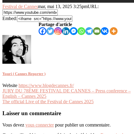
Festival de Cannes
mar, mai 13, 2025 3:25pm
URL:
Embed:
Partage d'article
Youri ( Cannes Reporter )
Website
https://www.blogdecannes.fr/
Navigation
JURY DU 78ÈME FESTIVAL DE CANNES – Press conference –
English – Cannes 2025
de
The official Live of the Festival de Cannes 2025
l’article
Laisser un commentaire
Vous devez
vous connecter
pour publier un commentaire.