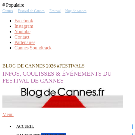
Skip
# Populaire
To
Cannes
Festival de Cannes
Festival
blog de cannes
Content
Facebook
Instagram
Youtube
Contact
Partenaires
Cannes Soundtrack
BLOG DE CANNES 2026 #FESTIVALS
INFOS, COULISSES & ÉVÉNEMENTS DU
FESTIVAL DE CANNES
Menu
ACCUEIL