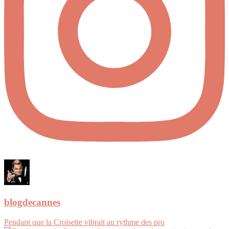
blogdecannes
Pendant que la Croisette vibrait au rythme des pro