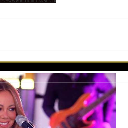
TTPS://WWW.BLOGDECANNES.FR
Soirée Chopard avec Mariah Carey à La Palestre