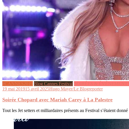
#CANNES2019
Blog Cannes Festival
SOIRÉES & ÉVÉNEMENT
19 mai 2019
15 avril 2025
Hugo Mayer/Le Blogreporter
Soirée Chopard avec Mariah Carey à La Palestre
Tout les Jet setters et milliardaires présents au Festival s’étaient donn