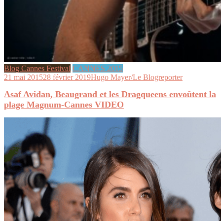
Blog Cannes Festival
CANNES 2015
21 mai 2015
28 février 2019
Hugo Mayer/Le Blogreporter
Asaf Avidan, Beaugrand et les Dragqueens envoûtent la
plage Magnum-Cannes VIDEO