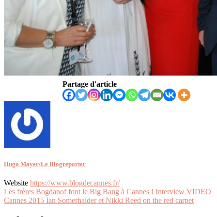
Partage d'article
Hugo Mayer/Le Blogreporter
Website
https://www.blogdecannes.fr/
Navigation
Les frères Bogdanof font le Big Bang à Cannes ! Interview VIDEO
Cannes 2015 Ian Somerhalder et Nikki Reed on the red carpet
de