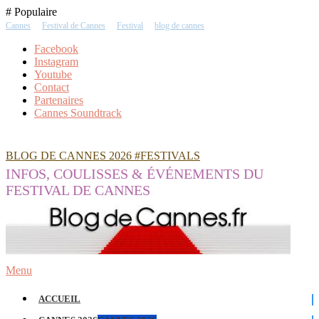
Skip
# Populaire
To
Cannes
Festival de Cannes
Festival
blog de cannes
Content
Facebook
Instagram
Youtube
Contact
Partenaires
Cannes Soundtrack
BLOG DE CANNES 2026 #FESTIVALS
INFOS, COULISSES & ÉVÉNEMENTS DU
FESTIVAL DE CANNES
Menu
ACCUEIL