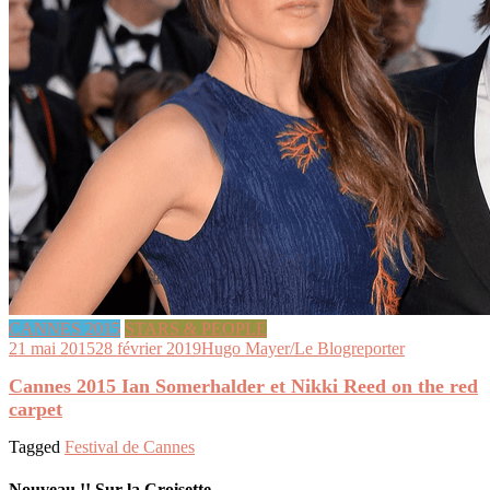
CANNES 2015
STARS & PEOPLE
21 mai 2015
28 février 2019
Hugo Mayer/Le Blogreporter
Cannes 2015 Ian Somerhalder et Nikki Reed on the red
carpet
Tagged
Festival de Cannes
Nouveau !! Sur la Croisette