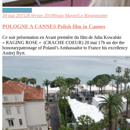
CANNES 2015
20 mai 2015
28 février 2019
Hugo Mayer/Le Blogreporter
POLOGNE A CANNES Polish film in Cannes
Ce soir présentation en Avant première du film de Julia Kowalski
« RAGING ROSE » (CRACHE COEUR) 20 mai 17h un der the
honorarypatronage of Poland’s Ambassador to France his excellency
Andrej Byrt.