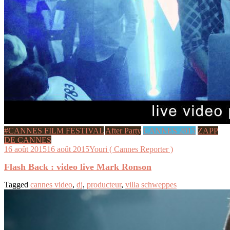
#CANNES FILM FESTIVAL
After Party
CANNES 2015
ZAPP
DE CANNES
16 août 2015
16 août 2015
Youri ( Cannes Reporter )
Flash Back : video live Mark Ronson
Tagged
cannes video
,
dj
,
producteur
,
villa schweppes