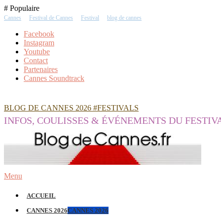
Skip
# Populaire
To
Cannes
Festival de Cannes
Festival
blog de cannes
Content
Facebook
Instagram
Youtube
Contact
Partenaires
Cannes Soundtrack
BLOG DE CANNES 2026 #FESTIVALS
INFOS, COULISSES & ÉVÉNEMENTS DU FESTIV
Menu
ACCUEIL
CANNES 2026
CANNES 2026