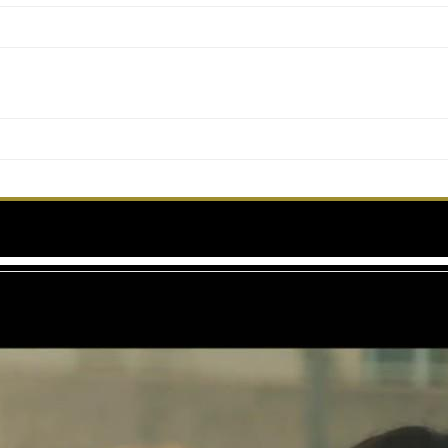
pon a Time… in Hollywood – Le Petit Cercle – Cann