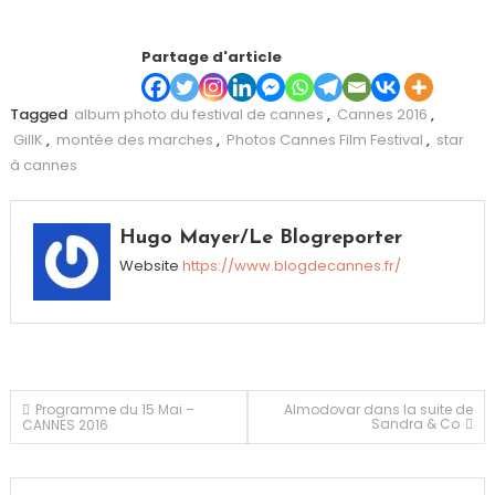
Partage d'article
Tagged
album photo du festival de cannes
,
Cannes 2016
,
GillK
,
montée des marches
,
Photos Cannes Film Festival
,
star
à cannes
Hugo Mayer/Le Blogreporter
Website
https://www.blogdecannes.fr/
Navigation
Programme du 15 Mai –
Almodovar dans la suite de
Sandra & Co
CANNES 2016
de