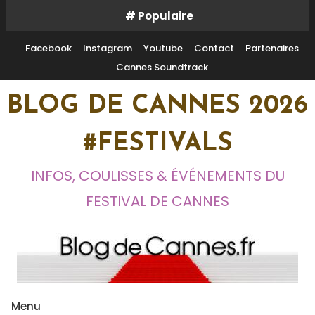
Skip
# Populaire
To
Content
Facebook
Instagram
Youtube
Contact
Partenaires
Cannes Soundtrack
BLOG DE CANNES 2026
#FESTIVALS
INFOS, COULISSES & ÉVÉNEMENTS DU
FESTIVAL DE CANNES
Menu