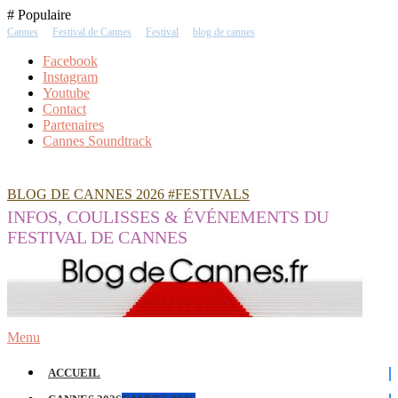
Skip
# Populaire
To
Cannes
Festival de Cannes
Festival
blog de cannes
Content
Facebook
Instagram
Youtube
Contact
Partenaires
Cannes Soundtrack
BLOG DE CANNES 2026 #FESTIVALS
INFOS, COULISSES & ÉVÉNEMENTS DU
FESTIVAL DE CANNES
Menu
ACCUEIL