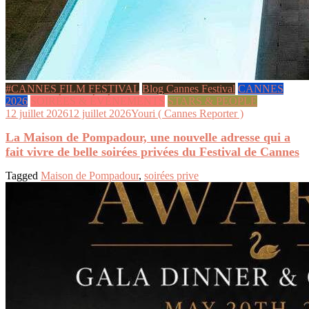
#CANNES FILM FESTIVAL
Blog Cannes Festival
CANNES
2026
SOIRÉES & ÉVÉNEMENTS
STARS & PEOPLE
12 juillet 2026
12 juillet 2026
Youri ( Cannes Reporter )
La Maison de Pompadour, une nouvelle adresse qui a
fait vivre de belle soirées privées du Festival de Cannes
Tagged
Maison de Pompadour
,
soirées prive