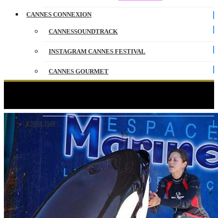
CANNES CONNEXION
CANNESSOUNDTRACK
INSTAGRAM CANNES FESTIVAL
CANNES GOURMET
CONTACT
Marion Cotillard égérie du Festival de Cannes !
PARTENAIRES
ENGLISH