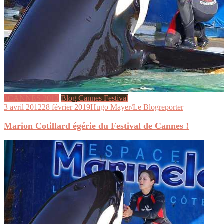
#CANNES 2012
Blog Cannes Festival
3 avril 2012
28 février 2019
Hugo Mayer/Le Blogreporter
Marion Cotillard égérie du Festival de Cannes !