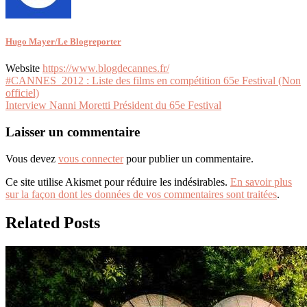
Hugo Mayer/Le Blogreporter
Website
https://www.blogdecannes.fr/
Navigation
#CANNES_2012 : Liste des films en compétition 65e Festival (Non
officiel)
de
Interview Nanni Moretti Président du 65e Festival
l’article
Laisser un commentaire
Vous devez
vous connecter
pour publier un commentaire.
Ce site utilise Akismet pour réduire les indésirables.
En savoir plus
sur la façon dont les données de vos commentaires sont traitées
.
Related Posts