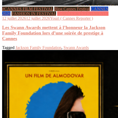
#CANNES FILM FESTIVAL
Blog Cannes Festival
CANNES
2026
FASHION IN FESTIVAL
SOIRÉES & ÉVÉNEMENTS
12 juillet 2026
12 juillet 2026
Youri ( Cannes Reporter )
Les Swann Awards mettent à l’honneur la Jackson
Family Foundation lors d’une soirée de prestige à
Cannes
Tagged
Jackson Family Foundation
,
Swann Awards