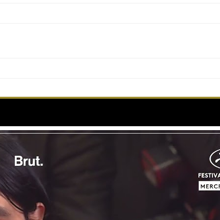
 du film Yellowfine sous les flashs des photographes 