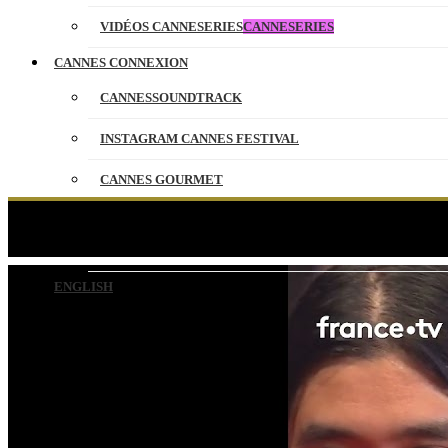
VIDÉOS CANNESERIES
CANNESERIES
CANNES CONNEXION
CANNESSOUNDTRACK
INSTAGRAM CANNES FESTIVAL
CANNES GOURMET
CONTACT
L’équipe
PARTENAIRES
ENGLISH