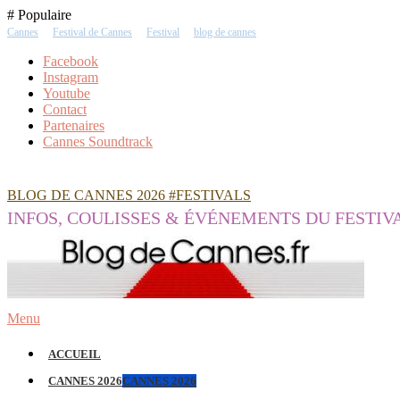
Skip
# Populaire
To
Cannes
Festival de Cannes
Festival
blog de cannes
Content
Facebook
Instagram
Youtube
Contact
Partenaires
Cannes Soundtrack
BLOG DE CANNES 2026 #FESTIVALS
INFOS, COULISSES & ÉVÉNEMENTS DU FESTIV
Menu
ACCUEIL
CANNES 2026
CANNES 2026