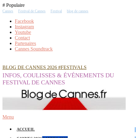
Skip
# Populaire
To
Cannes
Festival de Cannes
Festival
blog de cannes
Content
Facebook
Instagram
Youtube
Contact
Partenaires
Cannes Soundtrack
BLOG DE CANNES 2026 #FESTIVALS
INFOS, COULISSES & ÉVÉNEMENTS DU
FESTIVAL DE CANNES
Menu
ACCUEIL