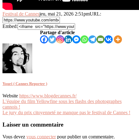
Festival de Cannes
jeu, mai 21, 2026 2:51pm
URL:
Embed:
Partage d'article
Youri ( Cannes Reporter )
Website
https://www.blogdecannes.fr/
Navigation
L’équipe du film Yellowfine sous les flashs des photographes
cannois !
de
Le jury du prix citoyenneté ne manque pas le festival de Cannes !
l’article
Laisser un commentaire
Vous devez
vous connecter
pour publier un commentaire.