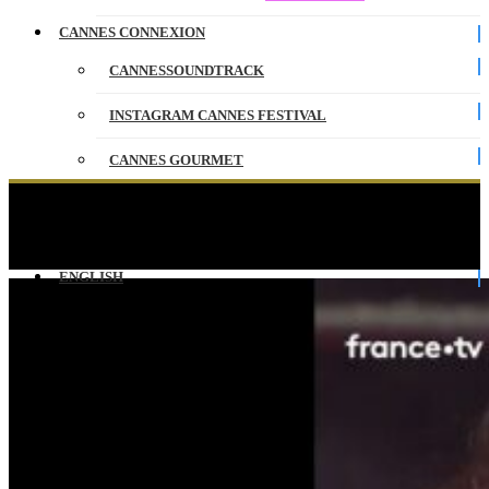
CANNES CONNEXION
CANNESSOUNDTRACK
INSTAGRAM CANNES FESTIVAL
CANNES GOURMET
CONTACT
L’actrice Ruth Negga charismatique sur les
marches !
PARTENAIRES
ENGLISH