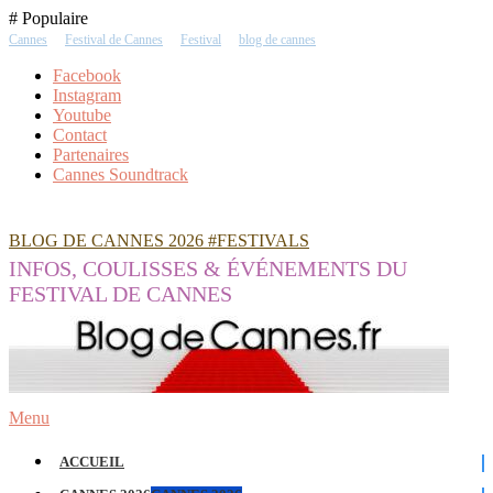
Skip
# Populaire
To
Cannes
Festival de Cannes
Festival
blog de cannes
Content
Facebook
Instagram
Youtube
Contact
Partenaires
Cannes Soundtrack
BLOG DE CANNES 2026 #FESTIVALS
INFOS, COULISSES & ÉVÉNEMENTS DU
FESTIVAL DE CANNES
Menu
ACCUEIL