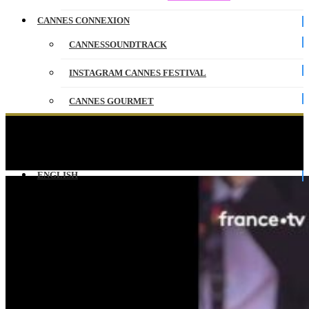
CANNES CONNEXION
CANNESSOUNDTRACK
INSTAGRAM CANNES FESTIVAL
CANNES GOURMET
CONTACT
L’élégance d’Andy Macdowell enflamme le tapis
rouge !
PARTENAIRES
ENGLISH