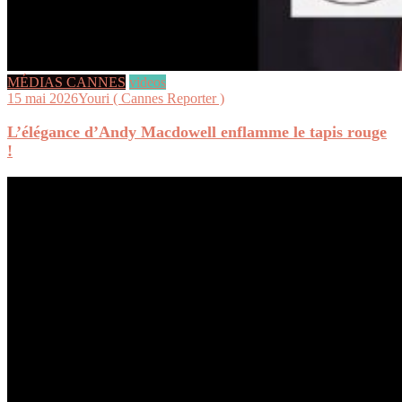
MÉDIAS CANNES
videos
15 mai 2026
Youri ( Cannes Reporter )
L’élégance d’Andy Macdowell enflamme le tapis rouge
!