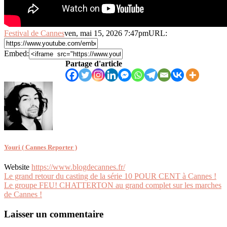
Festival de Cannes
ven, mai 15, 2026 7:47pm
URL:
Embed:
Partage d'article
Youri ( Cannes Reporter )
Website
https://www.blogdecannes.fr/
Navigation
Le grand retour du casting de la série 10 POUR CENT à Cannes !
Le groupe FEU! CHATTERTON au grand complet sur les marches
de
de Cannes !
l’article
Laisser un commentaire