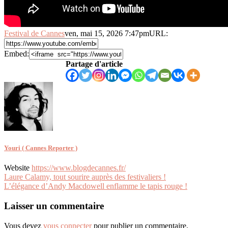
Festival de Cannes
ven, mai 15, 2026 7:47pm
URL:
Embed:
Partage d'article
Youri ( Cannes Reporter )
Website
https://www.blogdecannes.fr/
Navigation
Laure Calamy, tout sourire auprès des festivaliers !
L’élégance d’Andy Macdowell enflamme le tapis rouge !
de
l’article
Laisser un commentaire
Vous devez
vous connecter
pour publier un commentaire.