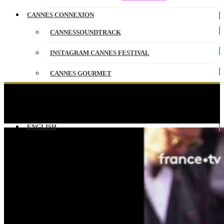
CANNES CONNEXION
CANNESSOUNDTRACK
INSTAGRAM CANNES FESTIVAL
CANNES GOURMET
CONTACT
Le grand retour du casting de la série 10 POUR
CENT à Cannes !
PARTENAIRES
ENGLISH