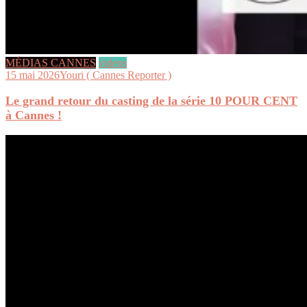
MÉDIAS CANNES
videos
15 mai 2026
Youri ( Cannes Reporter )
Le grand retour du casting de la série 10 POUR CENT
à Cannes !