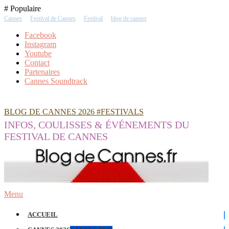
Skip
# Populaire
To
Cannes
Festival de Cannes
Festival
blog de cannes
Content
Facebook
Instagram
Youtube
Contact
Partenaires
Cannes Soundtrack
BLOG DE CANNES 2026 #FESTIVALS
INFOS, COULISSES & ÉVÉNEMENTS DU
FESTIVAL DE CANNES
Menu
ACCUEIL