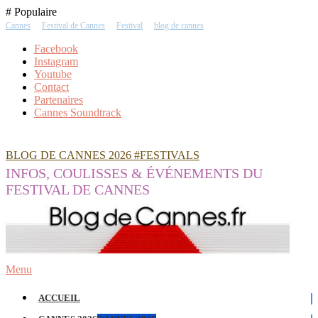
Skip
# Populaire
To
Cannes
Festival de Cannes
Festival
blog de cannes
Content
Facebook
Instagram
Youtube
Contact
Partenaires
Cannes Soundtrack
BLOG DE CANNES 2026 #FESTIVALS
INFOS, COULISSES & ÉVÉNEMENTS DU
FESTIVAL DE CANNES
Menu
ACCUEIL