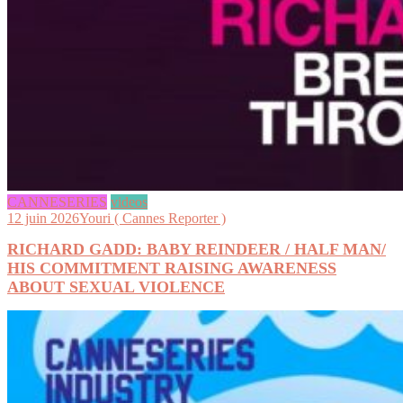
CANNESERIES
videos
12 juin 2026
Youri ( Cannes Reporter )
RICHARD GADD: BABY REINDEER / HALF MAN/
HIS COMMITMENT RAISING AWARENESS
ABOUT SEXUAL VIOLENCE