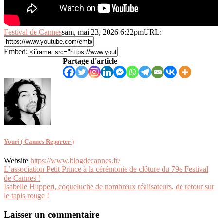
Festival de Cannes
sam, mai 23, 2026 6:22pm
URL:
Embed:
Partage d'article
Youri ( Cannes Reporter )
Website
https://www.blogdecannes.fr/
Navigation
L’association Petit Prince à la cérémonie de clôture du 79e Festival
de Cannes !
de
Isabelle Huppert, coqueluche de nombreux réalisateurs, de retour sur
l’article
le tapis rouge !
Laisser un commentaire